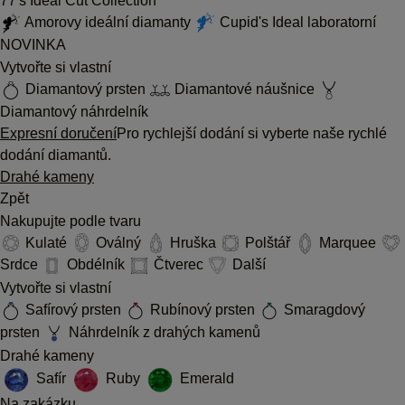
77's Ideal Cut Collection
Amorovy ideální diamanty
Cupid's Ideal laboratorní
NOVINKA
Vytvořte si vlastní
Diamantový prsten
Diamantové náušnice
Diamantový náhrdelník
Expresní doručení
Pro rychlejší dodání si vyberte naše rychlé
dodání diamantů.
Drahé kameny
Zpět
Nakupujte podle tvaru
Kulaté
Oválný
Hruška
Polštář
Marquee
Srdce
Obdélník
Čtverec
Další
Vytvořte si vlastní
Safírový prsten
Rubínový prsten
Smaragdový
prsten
Náhrdelník z drahých kamenů
Drahé kameny
Safír
Ruby
Emerald
Na zakázku