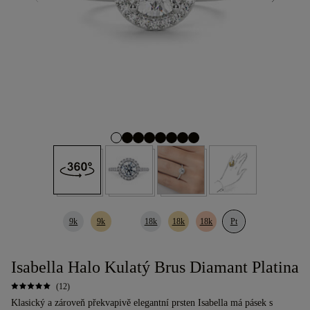
9k
9k
18k
18k
18k
Pt
Isabella Halo Kulatý Brus Diamant Platina
(12)
Klasický a zároveň překvapivě elegantní prsten Isabella má pásek s