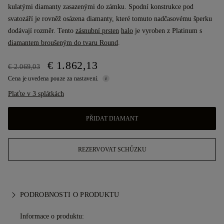
kulatými diamanty zasazenými do zámku. Spodní konstrukce pod
svatozáří je rovněž osázena diamanty, které tomuto nadčasovému šperku
dodávají rozměr. Tento
zásnubní prsten
halo
je vyroben z Platinum s
diamantem broušeným do tvaru Round
.
€ 1.862,13
€ 2.069,03
Cena je uvedena pouze za nastavení.
Plaťte v 3 splátkách
PŘIDAT DIAMANT
REZERVOVAT SCHŮZKU
PODROBNOSTI O PRODUKTU
Informace o produktu: