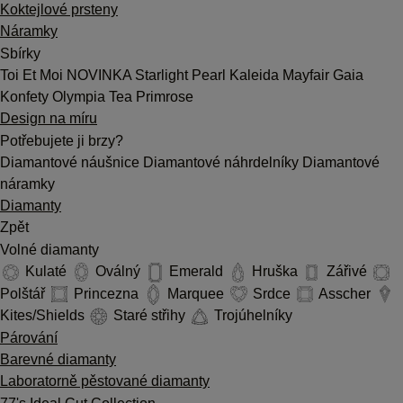
Koktejlové prsteny
Náramky
Sbírky
Toi Et Moi
NOVINKA
Starlight
Pearl
Kaleida
Mayfair
Gaia
Konfety
Olympia
Tea
Primrose
Design na míru
Potřebujete ji brzy?
Diamantové náušnice
Diamantové náhrdelníky
Diamantové
náramky
Diamanty
Zpět
Volné diamanty
Kulaté
Oválný
Emerald
Hruška
Zářivé
Polštář
Princezna
Marquee
Srdce
Asscher
Kites/Shields
Staré střihy
Trojúhelníky
Párování
Barevné diamanty
Laboratorně pěstované diamanty