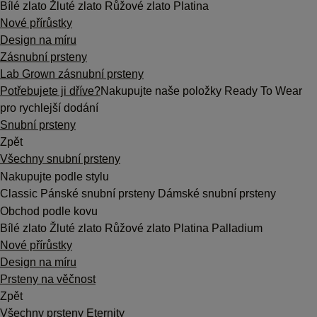
Bílé zlato
Žluté zlato
Růžové zlato
Platina
Nové přírůstky
Design na míru
Zásnubní prsteny
Lab Grown zásnubní prsteny
Potřebujete ji dříve?
Nakupujte naše položky Ready To Wear
pro rychlejší dodání
Snubní prsteny
Zpět
Všechny snubní prsteny
Nakupujte podle stylu
Classic
Pánské snubní prsteny
Dámské snubní prsteny
Obchod podle kovu
Bílé zlato
Žluté zlato
Růžové zlato
Platina
Palladium
Nové přírůstky
Design na míru
Prsteny na věčnost
Zpět
Všechny prsteny Eternity