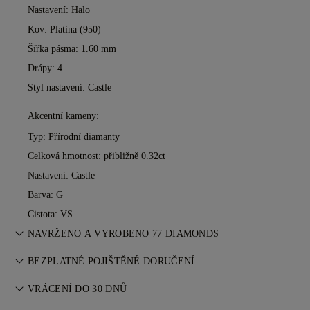
Nastavení: Halo
Kov:
Platina (950)
Šířka pásma: 1.60 mm
Drápy: 4
Styl nastavení: Castle
Akcentní kameny:
Typ: Přírodní diamanty
Celková hmotnost: přibližně 0.32ct
Nastavení: Castle
Barva: G
Cistota: VS
NAVRŽENO A VYROBENO 77 DIAMONDS
Umění šperkařství zdokonalené mistry 77 Diamonds — jeden
BEZPLATNÉ POJIŠTĚNÉ DORUČENÍ
kus za druhým.
Veškeré poštovné je zdarma, bez ohledu na to, kde žijete.
VRÁCENÍ DO 30 DNŮ
Vaše zboží zašleme bez rizika & plně pojištěné