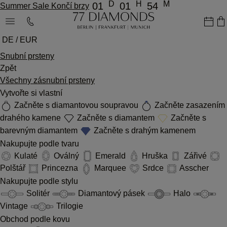
D
H
M
01
01
54
Summer Sale Končí brzy
DE / EUR
Snubní prsteny
Zpět
Všechny zásnubní prsteny
Vytvořte si vlastní
Začněte s diamantovou soupravou
Začněte zasazením
drahého kamene
Začněte s diamantem
Začněte s
barevným diamantem
Začněte s drahým kamenem
Nakupujte podle tvaru
Kulaté
Oválný
Emerald
Hruška
Zářivé
Polštář
Princezna
Marquee
Srdce
Asscher
Nakupujte podle stylu
Solitér
Diamantový pásek
Halo
Vintage
Trilogie
Obchod podle kovu