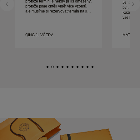
protože termín je někdy příliš omezený,
Jeho služb
protože jsme chtěli vidět více vzorků,
byly výji
ale musíme si rezervovat termín na jiný
Každý det
den. Celkově dobrý zážitek, kvalitní
vše bylo 
šperky. Manželka je šťastná.
bychom bý
doporučuj
krásné, d
QING JI, VČERA
MATEUSZ
prsteny.