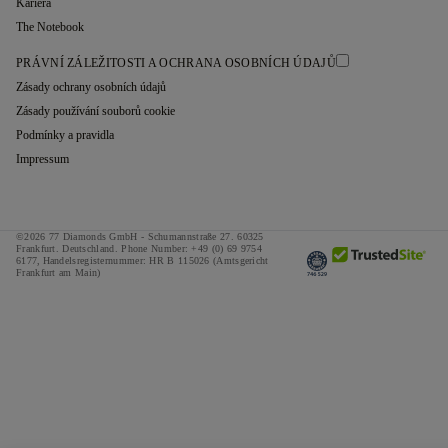
Kariéra
The Notebook
PRÁVNÍ ZÁLEŽITOSTI A OCHRANA OSOBNÍCH ÚDAJŮ
Zásady ochrany osobních údajů
Zásady používání souborů cookie
Podmínky a pravidla
Impressum
©2026 77 Diamonds GmbH -
Schumannstraße 27. 60325
Frankfurt. Deutschland.
Phone Number:
+49 (0) 69 9754
6177,
Handelsregisternummer: HR B 115026 (Amtsgericht
Frankfurt am Main)