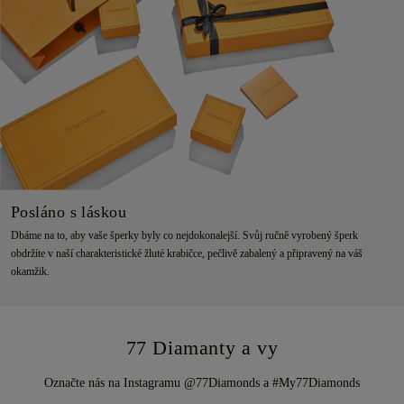
Posláno s láskou
Dbáme na to, aby vaše šperky byly co nejdokonalejší. Svůj ručně vyrobený šperk
obdržíte v naší charakteristické žluté krabičce, pečlivě zabalený a připravený na váš
okamžik.
77 Diamanty a vy
Označte nás na Instagramu @77Diamonds a #My77Diamonds