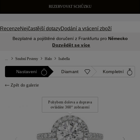
REZERVOVAT SCHŮZKU
Recenze
Nejčastější dotazy
Dodání a vrácení zboží
Bezplatné a pojištěné doručení z Frankfurtu pro
Německo
Dozvědět se více
...
Snubní Prsteny
Halo
Isabella
Nastavení
Diamant
Kompletní
Zpět do galerie
Pohybem doleva a doprava
ovládáte 360° zobrazení