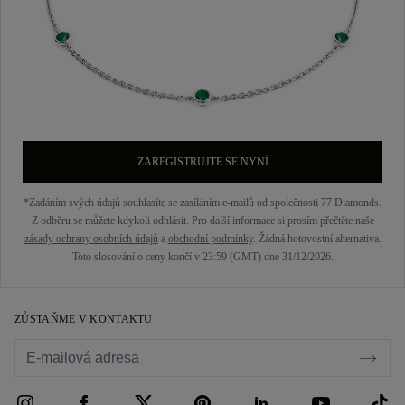
ZAREGISTRUJTE SE NYNÍ
*Zadáním svých údajů souhlasíte se zasíláním e-mailů od společnosti 77 Diamonds.
Z odběru se můžete kdykoli odhlásit. Pro další informace si prosím přečtěte naše
zásady ochrany osobních údajů
a
obchodní podmínky
. Žádná hotovostní alternativa.
Toto slosování o ceny končí v 23:59 (GMT) dne 31/12/2026.
ZŮSTAŇME V KONTAKTU