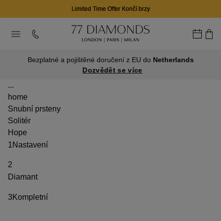
Limited Time Offer Končí brzy
Bezplatné a pojištěné doručení z EU do
Netherlands
Dozvědět se více
...
home
Snubní prsteny
Solitér
Hope
1
Nastavení
2
Diamant
3
Kompletní