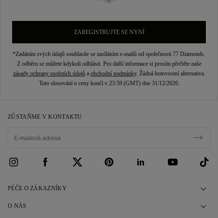
ZAREGISTRUJTE SE NYNÍ
*Zadáním svých údajů souhlasíte se zasíláním e-mailů od společnosti 77 Diamonds.
Z odběru se můžete kdykoli odhlásit. Pro další informace si prosím přečtěte naše
zásady ochrany osobních údajů
a
obchodní podmínky
. Žádná hotovostní alternativa.
Toto slosování o ceny končí v 23:59 (GMT) dne 31/12/2026.
ZŮSTAŇME V KONTAKTU
PÉČE O ZÁKAZNÍKY
Kontaktujte nás
O NÁS