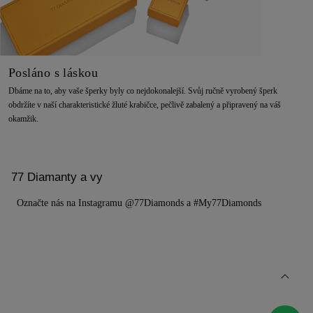
Posláno s láskou
Dbáme na to, aby vaše šperky byly co nejdokonalejší. Svůj ručně vyrobený šperk
obdržíte v naší charakteristické žluté krabičce, pečlivě zabalený a připravený na váš
okamžik.
77 Diamanty a vy
Označte nás na Instagramu @77Diamonds a #My77Diamonds