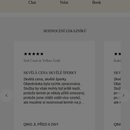
Chat
Volat
Book
30 dnů vrátit nebo vyměnit.
HODNOCENÍ ZÁKAZNÍKŮ
Soft Court in Yellow Gold
Kaleida Oc
SKVĚLÁ CENA SKVĚLÉ ŠPERKY
SKVĚLÁ 
Skvělá cena, skvělé šperky.
Skvělá cen
Objednávka byla rychle zpracována.
Objednávk
Služby by však mohly být ještě lepší,
Služby by 
protože termín je někdy příliš omezený,
protože te
protože jsme chtěli vidět více vzorků,
protože js
ale musíme si rezervovat termín na jiný
ale musíme
den. Celkově dobrý zážitek, kvalitní
den. Celkově dobrý zážitek, kvalitní
šperky. Manželka je šťastná.
šperky. Ma
QING JI, PŘED 6 DNY
QING JI,