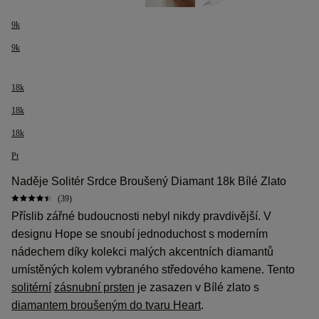
9k
9k
18k
18k
18k
Pt
Naděje Solitér Srdce Broušený Diamant 18k Bílé Zlato
(39)
Příslib zářné budoucnosti nebyl nikdy pravdivější. V
designu Hope se snoubí jednoduchost s moderním
nádechem díky kolekci malých akcentních diamantů
umístěných kolem vybraného středového kamene. Tento
solitérní
zásnubní prsten
je zasazen v Bílé zlato s
diamantem broušeným do tvaru Heart
.