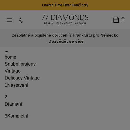
Limited Time Offer Končí brzy
Bezplatné a pojištěné doručení z Frankfurtu pro
Německo
Dozvědět se více
...
home
Snubní prsteny
Vintage
Delicacy Vintage
1
Nastavení
2
Diamant
3
Kompletní