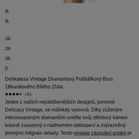
9k
9k
18k
18k
18k
Pt
Delikatesa Vintage Diamantový Polštářkový Brus
18karátového Bílého Zlata
(36)
Jeden z našich nejoblíbenějších designů, jemnost
Delicacy Vintage, se málokdy vyrovná. Díky zúženým
mikroosazeným diamantům uvidíte svůj středový kámen
krásně zasazený v nádherném obklopení a zvýrazněný
jemnými milgrain detaily. Tento
vintage
zásnubní prsten
je