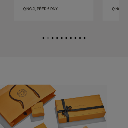
QING JI, PŘED 6 DNY
QING JI,