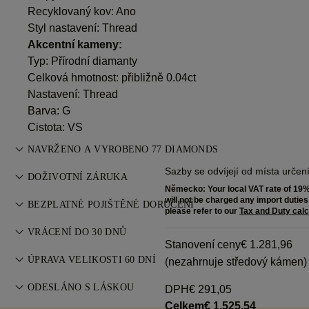
Recyklovaný kov: Ano
Styl nastavení: Thread
Akcentní kameny:
Typ: Přírodní diamanty
Celková hmotnost: přibližně 0.04ct
Nastavení: Thread
Barva: G
Cistota: VS
NAVRŽENO A VYROBENO 77 DIAMONDS
Sazby se odvíjejí od místa urče
Umění šperkařství zdokonalené mistry 77 Diamonds — jeden
DOŽIVOTNÍ ZÁRUKA
kus za druhým.
Německo: Your local VAT rate of 19% 
Při nákupu u 77 Diamonds získáte doživotní záruku na
will not be charged any import duties f
BEZPLATNÉ POJIŠTĚNÉ DORUČENÍ
please refer to our
Tax and Duty calc
výrobní vady. Potřebné opravy jsou zdarma. Více informací
Veškeré poštovné je zdarma, bez ohledu na to, kde žijete.
najdete v
VRÁCENÍ DO 30 DNŮ
Podmínkách
.
Vaše zboží zašleme bez rizika & plně pojištěné
Stanovení ceny
€ 1.281,96
Pokud nejste zcela spokojeni, můžete nákup vrátit nebo
prostřednictvím speciální doručovací služby FedEx nebo DHL
ÚPRAVA VELIKOSTI 60 DNÍ
(nezahrnuje středový kámen)
vyměnit do 30 dnů. Více informací v
Podmínkách
.
přímo k vašim dveřím. Všechny naše objednávky pojišťujeme,
Pro perfektní padnutí nabízí 77 Diamonds bezplatnou úpravu
ODESLÁNO S LÁSKOU
DPH
€ 291,05
abychom předešli jakýmkoli problémům s doručením. U
velikosti do 60 dnů od doručení. Více v
zásadách velikostí
.
Celkem
€ 1.525,54