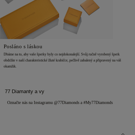
Posláno s láskou
Dbáme na to, aby vaše šperky byly co nejdokonalejší. Svůj ručně vyrobený šperk
obdržíte v naší charakteristické žluté krabičce, pečlivě zabalený a připravený na váš
okamžik.
77 Diamanty a vy
Označte nás na Instagramu @77Diamonds a #My77Diamonds