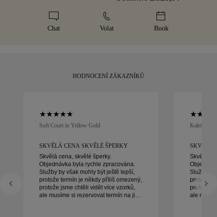
některých položek vysoké hodnoty využíváme specializované
Každému šperku věnujeme maximální péči. Váš ručně
přepravní služby, jako je Malca-Amit nebo Brinks. Pokud
vyrobený kousek dorazí v naší ikonické žluté krabičce, pečlivě
nebudete se svým nákupem zcela spokojeni, můžete jej do
zabalený a připravený na váš okamžik.
Chat
Volat
Book
30 dnů vrátit nebo vyměnit.
HODNOCENÍ ZÁKAZNÍKŮ
Soft Court in Yellow Gold
Kaleida Oc
SKVĚLÁ CENA SKVĚLÉ ŠPERKY
SKVĚLÁ 
Skvělá cena, skvělé šperky.
Skvělá cen
Objednávka byla rychle zpracována.
Objednávk
Služby by však mohly být ještě lepší,
Služby by 
protože termín je někdy příliš omezený,
protože te
protože jsme chtěli vidět více vzorků,
protože js
ale musíme si rezervovat termín na jiný
ale musíme
den. Celkově dobrý zážitek, kvalitní
den. Celkově dobrý zážitek, kvalitní
šperky. Manželka je šťastná.
šperky. Ma