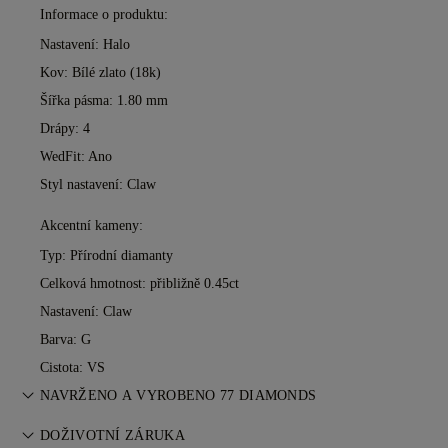
Informace o produktu:
Nastavení: Halo
Kov:
Bílé zlato (18k)
Šířka pásma: 1.80 mm
Drápy: 4
WedFit: Ano
Styl nastavení: Claw
Akcentní kameny:
Typ: Přírodní diamanty
Celková hmotnost: přibližně 0.45ct
Nastavení: Claw
Barva: G
Cistota: VS
NAVRŽENO A VYROBENO 77 DIAMONDS
Umění šperkařství zdokonalené mistry 77 Diamonds — jeden
DOŽIVOTNÍ ZÁRUKA