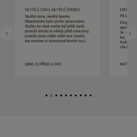
SKVĚLÁ CENA SKVĚLÉ ŠPERKY
DIEGO B
PRACOVAT
Skvělá cena, skvělé šperky.
Objednávka byla rychle zpracována.
Diego byl
Služby by však mohly být ještě lepší,
spolupráci
protože termín je někdy příliš omezený,
Jeho služb
protože jsme chtěli vidět více vzorků,
byly výji
ale musíme si rezervovat termín na jiný
Každý det
den. Celkově dobrý zážitek, kvalitní
vše bylo 
šperky. Manželka je šťastná.
bychom bý
doporučuj
krásné, d
QING JI, PŘED 4 DNY
MATEUSZ
prsteny.