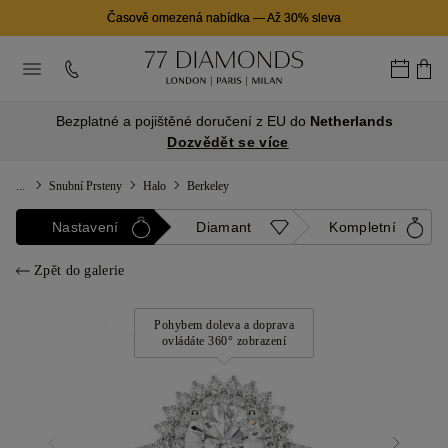
Časově omezená nabídka
—
Až 30% sleva
Bezplatné a pojištěné doručení z EU do
Netherlands
Dozvědět se více
...
Snubní Prsteny
Halo
Berkeley
Nastavení
Diamant
Kompletní
Zpět do galerie
Pohybem doleva a doprava
ovládáte 360° zobrazení