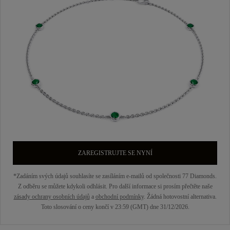
ZAREGISTRUJTE SE NYNÍ
*Zadáním svých údajů souhlasíte se zasíláním e-mailů od společnosti 77 Diamonds.
Z odběru se můžete kdykoli odhlásit. Pro další informace si prosím přečtěte naše
zásady ochrany osobních údajů
a
obchodní podmínky
. Žádná hotovostní alternativa.
Toto slosování o ceny končí v 23:59 (GMT) dne 31/12/2026.