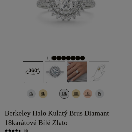
9k
9k
18k
18k
18k
Pt
Berkeley Halo Kulatý Brus Diamant
18karátové Bílé Zlato
(4)