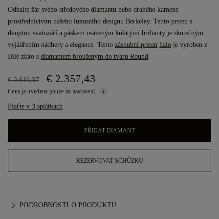
Odhalte žár svého středového diamantu nebo drahého kamene
prostřednictvím našeho luxusního designu Berkeley. Tento prsten s
dvojitou svatozáří a páskem osázeným kulatými brilianty je skutečným
vyjádřením nádhery a elegance. Tento
zásnubní prsten
halo
je vyroben z
Bílé zlato s
diamantem broušeným do tvaru Round
.
€ 2.357,43
€ 2.619,37
Cena je uvedena pouze za nastavení.
Plaťte v 3 splátkách
PŘIDAT DIAMANT
REZERVOVAT SCHŮZKU
PODROBNOSTI O PRODUKTU