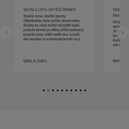
SKVĚLÁ CENA SKVĚLÉ ŠPERKY
DIEGO B
PRACOVAT
Skvělá cena, skvělé šperky.
Objednávka byla rychle zpracována.
Diego byl
Služby by však mohly být ještě lepší,
spolupráci
protože termín je někdy příliš omezený,
Jeho služb
protože jsme chtěli vidět více vzorků,
byly výji
ale musíme si rezervovat termín na jiný
Každý det
den. Celkově dobrý zážitek, kvalitní
vše bylo 
šperky. Manželka je šťastná.
bychom bý
doporučuj
krásné, d
QING JI, DNES
MATEUSZ
prsteny.