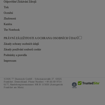
Odpovědné Získávání Zdrojů
Tisk
Ocenění
Zkušenosti
Kariéra
The Notebook
PRÁVNÍ ZÁLEŽITOSTI A OCHRANA OSOBNÍCH ÚDAJŮ
Zásady ochrany osobních údajů
Zásady používání souborů cookie
Podmínky a pravidla
Impressum
©2026 77 Diamonds GmbH -
Schumannstraße 27. 60325
Frankfurt. Deutschland.
Phone Number:
+49 (0) 69 9754
6177,
Handelsregisternummer: HR B 115026 (Amtsgericht
Frankfurt am Main)