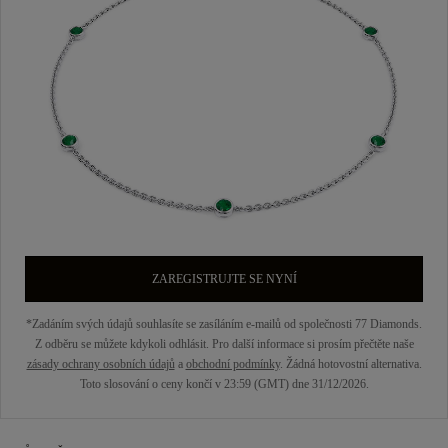
ZAREGISTRUJTE SE NYNÍ
*Zadáním svých údajů souhlasíte se zasíláním e-mailů od společnosti 77 Diamonds.
Z odběru se můžete kdykoli odhlásit. Pro další informace si prosím přečtěte naše
zásady ochrany osobních údajů
a
obchodní podmínky
. Žádná hotovostní alternativa.
Toto slosování o ceny končí v 23:59 (GMT) dne 31/12/2026.