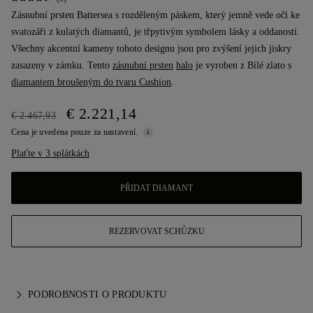
Zásnubní prsten Battersea s rozděleným páskem, který jemně vede oči ke
svatozáři z kulatých diamantů, je třpytivým symbolem lásky a oddanosti.
Všechny akcentní kameny tohoto designu jsou pro zvýšení jejich jiskry
zasazeny v zámku. Tento
zásnubní prsten
halo
je vyroben z Bílé zlato s
diamantem broušeným do tvaru Cushion
.
€ 2.221,14
€ 2.467,93
Cena je uvedena pouze za nastavení.
Plaťte v 3 splátkách
PŘIDAT DIAMANT
REZERVOVAT SCHŮZKU
PODROBNOSTI O PRODUKTU