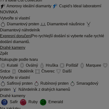
77's Ideal Cut Collection
Amorovy ideální diamanty
Cupid's Ideal laboratorní
NOVINKA
Vytvořte si vlastní
Diamantový prsten
Diamantové náušnice
Diamantový náhrdelník
Expresní doručení
Pro rychlejší dodání si vyberte naše rychlé
dodání diamantů.
Drahé kameny
Zpět
Nakupujte podle tvaru
Kulaté
Oválný
Hruška
Polštář
Marquee
Srdce
Obdélník
Čtverec
Další
Vytvořte si vlastní
Safírový prsten
Rubínový prsten
Smaragdový
prsten
Náhrdelník z drahých kamenů
Drahé kameny
Safír
Ruby
Emerald
Na zakázku