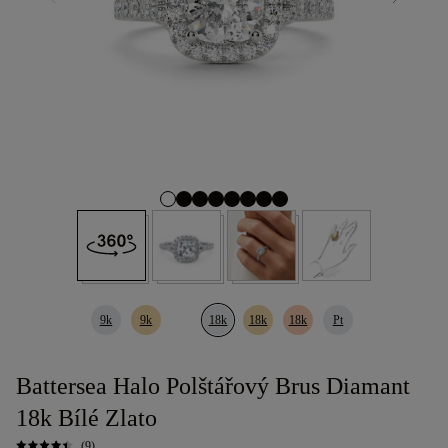
9k
9k
18k
18k
18k
Pt
Battersea Halo Polštářový Brus Diamant
18k Bílé Zlato
(9)