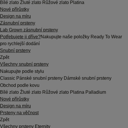
Bílé zlato
Žluté zlato
Růžové zlato
Platina
Nové přírůstky
Design na míru
Zásnubní prsteny
Lab Grown zásnubní prsteny
Potřebujete ji dříve?
Nakupujte naše položky Ready To Wear
pro rychlejší dodání
Snubní prsteny
Zpět
Všechny snubní prsteny
Nakupujte podle stylu
Classic
Pánské snubní prsteny
Dámské snubní prsteny
Obchod podle kovu
Bílé zlato
Žluté zlato
Růžové zlato
Platina
Palladium
Nové přírůstky
Design na míru
Prsteny na věčnost
Zpět
Všechny prsteny Eternity