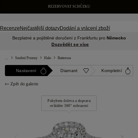
REZERVOVAT SCHŮZKU
Recenze
Nejčastější dotazy
Dodání a vrácení zboží
Bezplatné a pojištěné doručení z Frankfurtu pro
Německo
Dozvědět se více
...
Snubní Prsteny
Halo
Battersea
Nastavení
Diamant
Kompletní
Zpět do galerie
Pohybem doleva a doprava
ovládáte 360° zobrazení