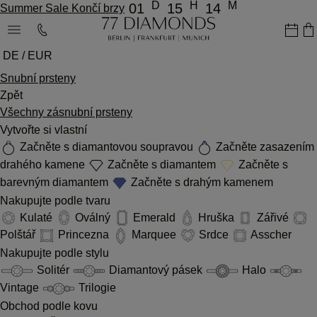
D
H
M
01
15
14
Summer Sale Končí brzy
DE / EUR
Snubní prsteny
Zpět
Všechny zásnubní prsteny
Vytvořte si vlastní
Začněte s diamantovou soupravou
Začněte zasazením
drahého kamene
Začněte s diamantem
Začněte s
barevným diamantem
Začněte s drahým kamenem
Nakupujte podle tvaru
Kulaté
Oválný
Emerald
Hruška
Zářivé
Polštář
Princezna
Marquee
Srdce
Asscher
Nakupujte podle stylu
Solitér
Diamantový pásek
Halo
Vintage
Trilogie
Obchod podle kovu