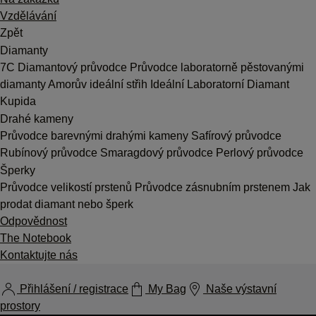
Vzdělávání
Zpět
Diamanty
7C
Diamantový průvodce
Průvodce laboratorně pěstovanými
diamanty
Amorův ideální střih
Ideální Laboratorní Diamant
Kupida
Drahé kameny
Průvodce barevnými drahými kameny
Safírový průvodce
Rubínový průvodce
Smaragdový průvodce
Perlový průvodce
Šperky
Průvodce velikostí prstenů
Průvodce zásnubním prstenem
Jak
prodat diamant nebo šperk
Odpovědnost
The Notebook
Kontaktujte nás
Přihlášení / registrace
My Bag
Naše výstavní
prostory