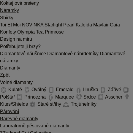
Koktejlové prsteny
Náramky
Sbírky
Toi Et Moi
NOVINKA
Starlight
Pearl
Kaleida
Mayfair
Gaia
Konfety
Olympia
Tea
Primrose
Design na míru
Potřebujete ji brzy?
Diamantové náušnice
Diamantové náhrdelníky
Diamantové
náramky
Diamanty
Zpět
Volné diamanty
Kulaté
Oválný
Emerald
Hruška
Zářivé
Polštář
Princezna
Marquee
Srdce
Asscher
Kites/Shields
Staré střihy
Trojúhelníky
Párování
Barevné diamanty
Laboratorně pěstované diamanty