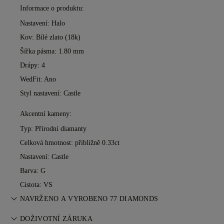
Informace o produktu:
Nastavení: Halo
Kov:
Bílé zlato (18k)
Šířka pásma: 1.80 mm
Drápy: 4
WedFit: Ano
Styl nastavení: Castle
Akcentní kameny:
Typ: Přírodní diamanty
Celková hmotnost: přibližně 0.33ct
Nastavení: Castle
Barva: G
Cistota: VS
NAVRŽENO A VYROBENO 77 DIAMONDS
Umění šperkařství zdokonalené mistry 77 Diamonds — jeden
DOŽIVOTNÍ ZÁRUKA