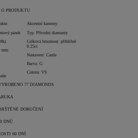
 O PRODUKTU
uktu:
Akcentní kameny:
ntový pásek
Typ: Přírodní diamanty
18k)
Celková hmotnost: přibližně
0.25ct
00 mm
Nastavení: Castle
Barva: G
Cistota: VS
stle
VYROBENO 77 DIAMONDS
tví zdokonalené mistry 77 Diamonds —
ÁRUKA
ruhým.
 Diamonds získáte doživotní záruku na
OJIŠTĚNÉ DORUČENÍ
otřebné opravy jsou zdarma. Více
é je zdarma, bez ohledu na to, kde
te v
0 DNŮ
Podmínkách
.
ží zašleme bez rizika & plně pojištěné
ela spokojeni, můžete nákup vrátit nebo
 speciální doručovací služby FedEx nebo
OSTI 60 DNÍ