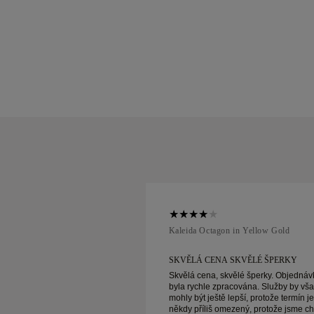
ellow Gold
Kaleida Octagon in Yellow Gold
SKVĚLÉ ŠPERKY
SKVĚLÁ CENA SKVĚLÉ ŠPERKY
vělé šperky. Objednávka
Skvělá cena, skvělé šperky. Objednáv
acována. Služby by však
byla rychle zpracována. Služby by vš
epší, protože termín je
mohly být ještě lepší, protože termín je
zený, protože jsme chtěli
někdy příliš omezený, protože jsme cht