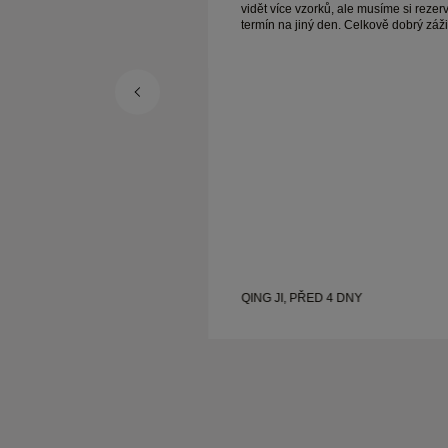
ů, ale musíme si rezervovat
vidět více vzorků, ale musíme si rezer
žitek,
termín na jiný den. Celkově dobrý zážitek,
Manželka je šťastná.
kvalitní šperky. Manželka je šťastná.
4 DNY
QING JI, PŘED 4 DNY