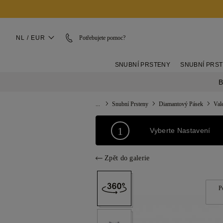
NL / EUR
Potřebujete pomoc?
SNUBNÍ PRSTENY
SNUBNÍ PRS
B
...
Snubní Prsteny
Diamantový Pásek
Val
1
Vyberte Nastavení
Zpět do galerie
P