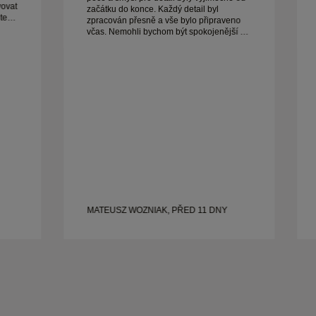
vovat
začátku do konce. Každý detail byl
zpracován přesně a vše bylo připraveno
včas. Nemohli bychom být spokojenější a
vřele ho doporučujeme každému, kdo
hledá krásné, dobře vyrobené snubní
prsteny.
MATEUSZ WOZNIAK, PŘED 11 DNY