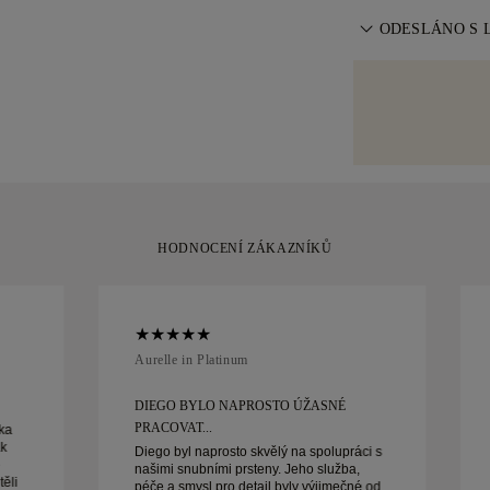
vyměnit do 30 d
DHL přímo k va
Pro perfektní p
ODESLÁNO S 
pojišťujeme, ab
úpravu velikost
doručením. U n
Každému šperku
zásadách veliko
využíváme speci
vyrobený kousek
Malca-Amit neb
pečlivě zabalen
nákupem zcela s
nebo vyměnit.
HODNOCENÍ ZÁKAZNÍKŮ
Aurelle in Platinum
DIEGO BYLO NAPROSTO ÚŽASNÉ
PRACOVAT...
ka
ak
Diego byl naprosto skvělý na spolupráci s
našimi snubními prsteny. Jeho služba,
ěli
péče a smysl pro detail byly výjimečné od