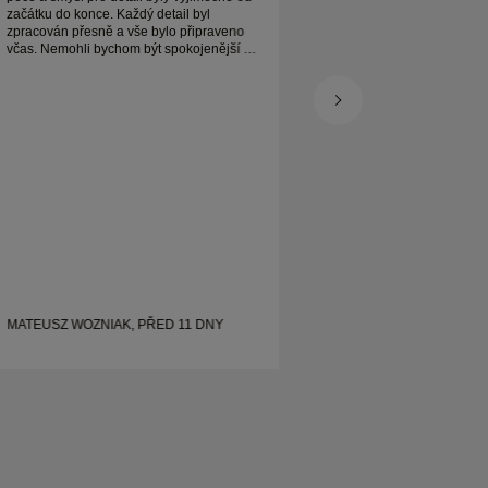
začátku do konce. Každý detail byl
opravdu krásný a js
zpracován přesně a vše bylo připraveno
včas. Nemohli bychom být spokojenější a
vřele ho doporučujeme každému, kdo
hledá krásné, dobře vyrobené snubní
prsteny.
MATEUSZ WOZNIAK, PŘED 11 DNY
SHELLEY, PŘED 2