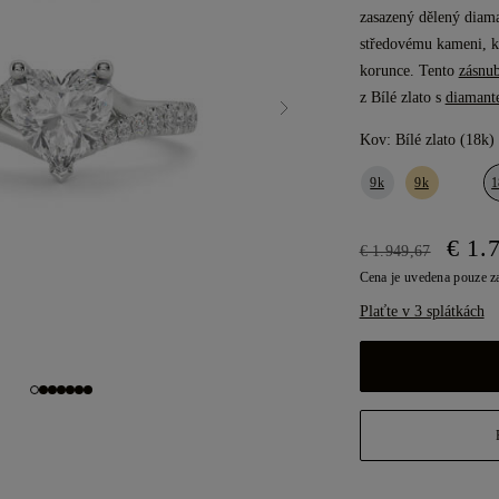
zasazený dělený diam
středovému kameni, kt
korunce. Tento
zásnub
z Bílé zlato s
diamant
Kov:
Bílé zlato (18k)
9k
9k
1
€ 1.
€ 1.949,67
Cena je uvedena pouze z
Plaťte v 3 splátkách