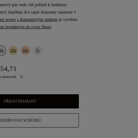
antový pás vede váš pohled k lesklému
erý doplňují dva tajné diamanty zasazené v
ní prsten
s diamantovým páskem
je vyroben
em broušeným do tvaru Heart
.
8k
18k
18k
Pt
754,71
a nastavení.
PŘIDAT DIAMANT
REZERVOVAT SCHŮZKU