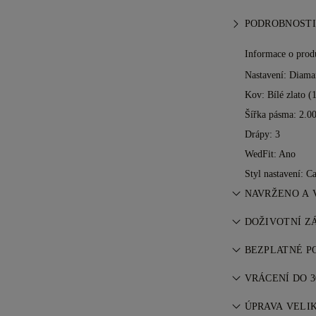
PODROBNOSTI
Informace o prod
Nastavení: Diama
Kov:
Bílé zlato (
Šířka pásma: 2.
Drápy: 3
WedFit: Ano
Styl nastavení: Ca
NAVRŽENO A 
Umění šperkařs
DOŽIVOTNÍ Z
jeden kus za d
Při nákupu u 77
BEZPLATNÉ P
výrobní vady. P
Veškeré poštovn
informací najde
VRÁCENÍ DO 3
žijete. Vaše zbo
Pokud nejste zc
prostřednictvím
ÚPRAVA VELIK