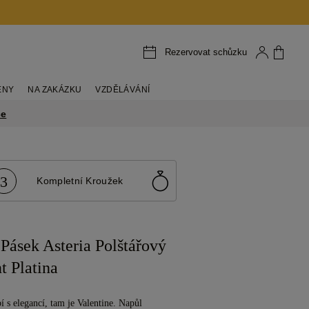
Rezervovat schůzku
ENY
NA ZAKÁZKU
VZDĚLÁVÁNÍ
ce
3
Kompletní Kroužek
Pásek Asteria Polštářový
 Platina
í s elegancí, tam je Valentine. Napůl