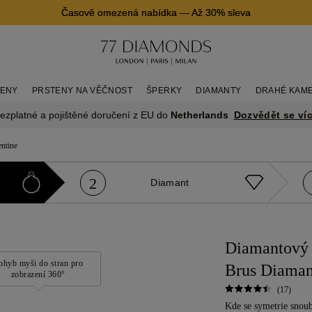
Časově omezená nabídka
—
Až 30% sleva
TENY
PRSTENY NA VĚČNOST
ŠPERKY
DIAMANTY
DRAHÉ KAM
Dozvědět se ví
ezplatné a pojištěné doručení z EU do
Netherlands
entine
2
Diamant
Diamantový 
ohyb myši do stran pro
Brus Diamant
zobrazení 360°
(17)
Kde se symetrie snoub