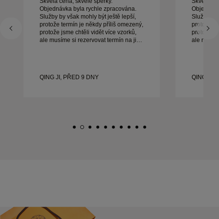
Skvělá cena, skvělé šperky.
Skvělá cen
Objednávka byla rychle zpracována.
Objednávk
Služby by však mohly být ještě lepší,
Služby by 
protože termín je někdy příliš omezený,
protože te
protože jsme chtěli vidět více vzorků,
protože js
ale musíme si rezervovat termín na jiný
ale musíme
den. Celkově dobrý zážitek, kvalitní
den. Celkově dobrý zážitek, kvalitní
šperky. Manželka je šťastná.
šperky. Ma
QING JI, PŘED 9 DNY
QING JI,