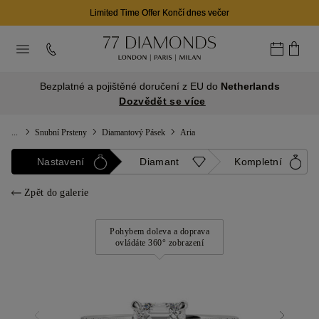
Limited Time Offer Končí dnes večer
Bezplatné a pojištěné doručení z EU do
Netherlands
Dozvědět se více
...
Snubní Prsteny
Diamantový Pásek
Aria
Nastavení
Diamant
Kompletní
Zpět do galerie
Pohybem doleva a doprava
ovládáte 360° zobrazení