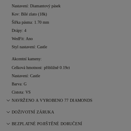
Nastavení: Diamantový pásek
Kov:
Bílé zlato (18k)
Šířka pásma: 1.70 mm
Drápy: 4
WedFit: Ano
Styl nastavení: Castle
Akcentní kameny:
Celková hmotnost: přibližně 0.19ct
Nastavení: Castle
Barva: G
Cistota: VS
NAVRŽENO A VYROBENO 77 DIAMONDS
Umění šperkařství zdokonalené mistry 77 Diamonds — jeden
DOŽIVOTNÍ ZÁRUKA
kus za druhým.
Při nákupu u 77 Diamonds získáte doživotní záruku na
BEZPLATNÉ POJIŠTĚNÉ DORUČENÍ
výrobní vady. Potřebné opravy jsou zdarma. Více informací