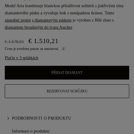
Model Aria kombinuje klasickou přitažlivost solitérů s jiskřivými tóny
diamantového pásku a vyvažuje lesk s nenápadnou krásou. Tento
zásnubní prsten
s diamantovým páskem
je vyroben z Bílé zlato s
diamantem broušeným do tvaru Asscher
.
€ 1.510,21
€ 1.678,01
Cena je uvedena pouze za nastavení.
Plaťte v 3 splátkách
PŘIDAT DIAMANT
REZERVOVAT SCHŮZKU
PODROBNOSTI O PRODUKTU
Informace o produktu: