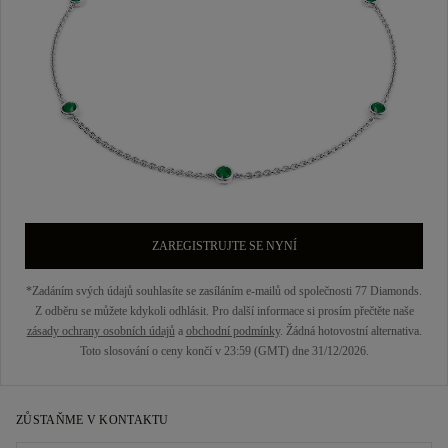
ZAREGISTRUJTE SE NYNÍ
*Zadáním svých údajů souhlasíte se zasíláním e-mailů od společnosti 77 Diamonds.
Z odběru se můžete kdykoli odhlásit. Pro další informace si prosím přečtěte naše
zásady ochrany osobních údajů
a
obchodní podmínky
. Žádná hotovostní alternativa.
Toto slosování o ceny končí v 23:59 (GMT) dne 31/12/2026.
ZŮSTAŇME V KONTAKTU