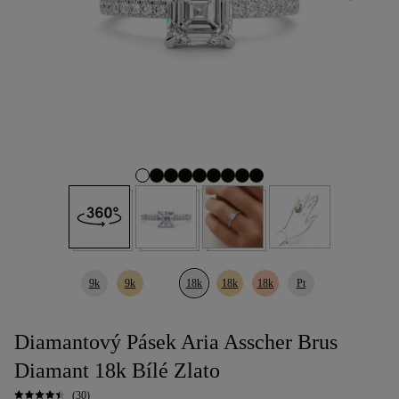
9k
9k
18k
18k
18k
Pt
Diamantový Pásek Aria Asscher Brus
Diamant 18k Bílé Zlato
(30)