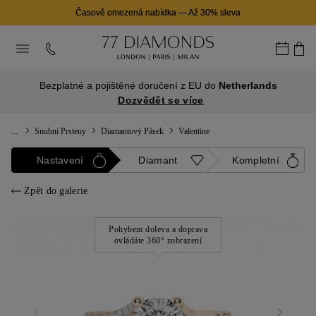
Časově omezená nabídka
—
Až 30% sleva
Bezplatné a pojištěné doručení z EU do
Netherlands
Dozvědět se více
...
Snubní Prsteny
Diamantový Pásek
Valentine
Nastavení
Diamant
Kompletní
Zpět do galerie
Pohybem doleva a doprava
ovládáte 360° zobrazení