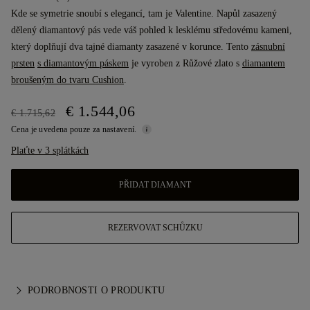
Kde se symetrie snoubí s elegancí, tam je Valentine. Napůl zasazený
dělený diamantový pás vede váš pohled k lesklému středovému kameni,
který doplňují dva tajné diamanty zasazené v korunce. Tento
zásnubní
prsten
s diamantovým páskem
je vyroben z Růžové zlato s
diamantem
broušeným do tvaru Cushion
.
€ 1.544,06
€ 1.715,62
Cena je uvedena pouze za nastavení.
Plaťte v 3 splátkách
PŘIDAT DIAMANT
REZERVOVAT SCHŮZKU
PODROBNOSTI O PRODUKTU