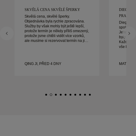
SKVĚLÁ CENA SKVĚLÉ ŠPERKY
DIEGO B
PRACOVAT
Skvělá cena, skvělé šperky.
Objednávka byla rychle zpracována.
Diego byl
Služby by však mohly být ještě lepší,
spolupráci
protože termín je někdy příliš omezený,
Jeho služb
protože jsme chtěli vidět více vzorků,
byly výji
ale musíme si rezervovat termín na jiný
Každý det
den. Celkově dobrý zážitek, kvalitní
vše bylo 
šperky. Manželka je šťastná.
bychom bý
doporučuj
krásné, d
QING JI, PŘED 4 DNY
MATEUSZ
prsteny.