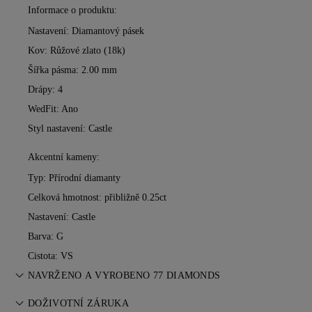
Informace o produktu:
Nastavení: Diamantový pásek
Kov:
Růžové zlato (18k)
Šířka pásma: 2.00 mm
Drápy: 4
WedFit: Ano
Styl nastavení: Castle
Akcentní kameny:
Typ: Přírodní diamanty
Celková hmotnost: přibližně 0.25ct
Nastavení: Castle
Barva: G
Cistota: VS
NAVRŽENO A VYROBENO 77 DIAMONDS
Umění šperkařství zdokonalené mistry 77 Diamonds — jeden
DOŽIVOTNÍ ZÁRUKA