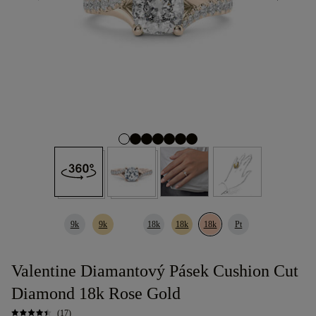
9k
9k
18k
18k
18k
Pt
Valentine Diamantový Pásek Cushion Cut
Diamond 18k Rose Gold
(17)