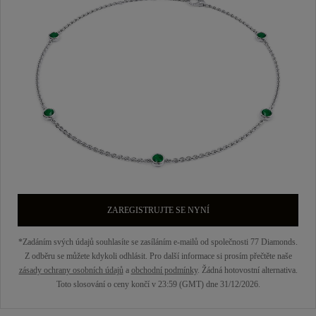
ZAREGISTRUJTE SE NYNÍ
*Zadáním svých údajů souhlasíte se zasíláním e-mailů od společnosti 77 Diamonds.
Z odběru se můžete kdykoli odhlásit. Pro další informace si prosím přečtěte naše
zásady ochrany osobních údajů
a
obchodní podmínky
. Žádná hotovostní alternativa.
Toto slosování o ceny končí v 23:59 (GMT) dne 31/12/2026.