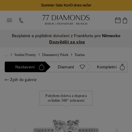
Summer Sale Končí dnes večer
Bezplatné a pojištěné doručení z Frankfurtu pro
Německo
Dozvědět se více
...
Snubní Prsteny
Diamantový Pásek
Tsarina
Nastavení
Diamant
Kompletní
Zpět do galerie
Pohybem doleva a doprava
ovládáte 360° zobrazení