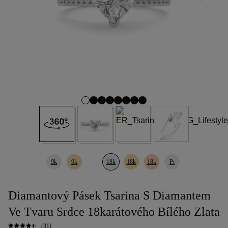
9k
9k
18k
18k
18k
Pt
Diamantový Pásek Tsarina S Diamantem
Ve Tvaru Srdce 18karátového Bílého Zlata
(31)