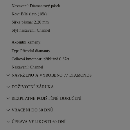
Nastavení: Diamantový pásek
Kov:
Bílé zlato (18k)
Šířka pásma: 2.20 mm
Styl nastavení: Channel
Akcentní kameny:
Typ: Přírodní diamanty
Celková hmotnost: přibližně 0.37ct
Nastavení: Channel
NAVRŽENO A VYROBENO 77 DIAMONDS
Umění šperkařství zdokonalené mistry 77 Diamonds — jeden
DOŽIVOTNÍ ZÁRUKA
kus za druhým.
Při nákupu u 77 Diamonds získáte doživotní záruku na
BEZPLATNÉ POJIŠTĚNÉ DORUČENÍ
výrobní vady. Potřebné opravy jsou zdarma. Více informací
Veškeré poštovné je zdarma, bez ohledu na to, kde žijete.
najdete v
VRÁCENÍ DO 30 DNŮ
Podmínkách
.
Vaše zboží zašleme bez rizika & plně pojištěné
Pokud nejste zcela spokojeni, můžete nákup vrátit nebo
prostřednictvím speciální doručovací služby FedEx nebo DHL
ÚPRAVA VELIKOSTI 60 DNÍ
vyměnit do 30 dnů. Více informací v
Podmínkách
.
přímo k vašim dveřím. Všechny naše objednávky pojišťujeme,