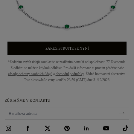
ZAREGISTRUJTE SE NYNÍ
*Zadáním svých údajů souhlasíte se zasíláním e-mailů od společnosti 77 Diamonds.
Z odběru se můžete kdykoli odhlásit. Pro další informace si prosím přečtěte naše
zásady ochrany osobních údajů
a
obchodní podmínky
. Žádná hotovostní alternativa.
Toto slosování o ceny končí v 23:59 (GMT) dne 31/12/2026.
ZŮSTAŇME V KONTAKTU