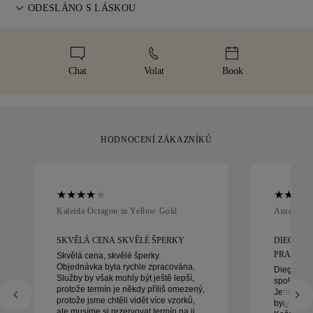
Pro perfektní padnutí nabízí 77 Diamonds bezplatnou úpravu
ODESLÁNO S LÁSKOU
abychom předešli jakýmkoli problémům s doručením. U
velikosti do 60 dnů od doručení. Více v
zásadách velikostí
.
některých položek vysoké hodnoty využíváme specializované
Každému šperku věnujeme maximální péči. Váš ručně
přepravní služby, jako je Malca-Amit nebo Brinks. Pokud
vyrobený kousek dorazí v naší ikonické žluté krabičce, pečlivě
nebudete se svým nákupem zcela spokojeni, můžete jej do
zabalený a připravený na váš okamžik.
Chat
Volat
Book
30 dnů vrátit nebo vyměnit.
HODNOCENÍ ZÁKAZNÍKŮ
Kaleida Octagon in Yellow Gold
Aurelle in
SKVĚLÁ CENA SKVĚLÉ ŠPERKY
DIEGO B
PRACOVAT
Skvělá cena, skvělé šperky.
Objednávka byla rychle zpracována.
Diego byl
Služby by však mohly být ještě lepší,
spolupráci
protože termín je někdy příliš omezený,
Jeho služb
protože jsme chtěli vidět více vzorků,
byly výji
ale musíme si rezervovat termín na jiný