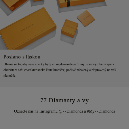
Posláno s láskou
Dbáme na to, aby vaše šperky byly co nejdokonalejší. Svůj ručně vyrobený šperk
obdržíte v naší charakteristické žluté krabičce, pečlivě zabalený a připravený na váš
okamžik.
77 Diamanty a vy
Označte nás na Instagramu @77Diamonds a #My77Diamonds