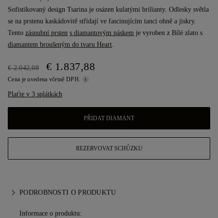
Sofistikovaný design Tsarina je osázen kulatými brilianty. Odlesky světla
se na prstenu kaskádovitě střídají ve fascinujícím tanci ohně a jiskry.
Tento
zásnubní prsten
s diamantovým páskem
je vyroben z Bílé zlato s
diamantem broušeným do tvaru Heart
.
€ 1.837,88
€ 2.042,08
Cena je uvedena včetně DPH.
Plaťte v 3 splátkách
PŘIDAT DIAMANT
REZERVOVAT SCHŮZKU
PODROBNOSTI O PRODUKTU
Informace o produktu: