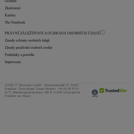
Ocenění
Zkušenosti
Kariéra
The Notebook
PRÁVNÍ ZÁLEŽITOSTI A OCHRANA OSOBNÍCH ÚDAJŮ
Zásady ochrany osobních údajů
Zásady používání souborů cookie
Podmínky a pravidla
Impressum
©2026 77 Diamonds GmbH -
Schumannstraße 27. 60325
Frankfurt. Deutschland.
Phone Number:
+49 (0) 69 9754
6177,
Handelsregisternummer: HR B 115026 (Amtsgericht
Frankfurt am Main)