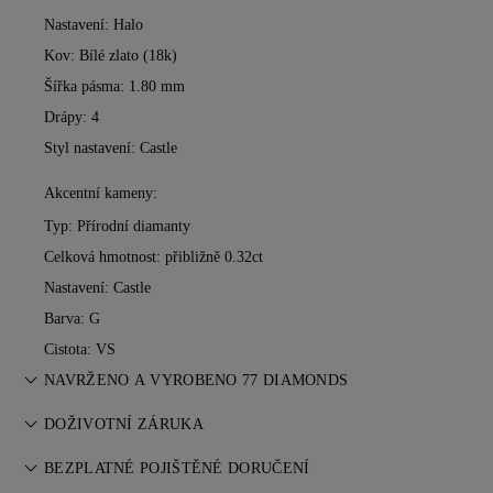
Nastavení: Halo
Kov:
Bílé zlato (18k)
Šířka pásma: 1.80 mm
Drápy: 4
Styl nastavení: Castle
Akcentní kameny:
Typ: Přírodní diamanty
Celková hmotnost: přibližně 0.32ct
Nastavení: Castle
Barva: G
Cistota: VS
NAVRŽENO A VYROBENO 77 DIAMONDS
Umění šperkařství zdokonalené mistry 77 Diamonds — jeden
DOŽIVOTNÍ ZÁRUKA
kus za druhým.
Při nákupu u 77 Diamonds získáte doživotní záruku na
BEZPLATNÉ POJIŠTĚNÉ DORUČENÍ
výrobní vady. Potřebné opravy jsou zdarma. Více informací