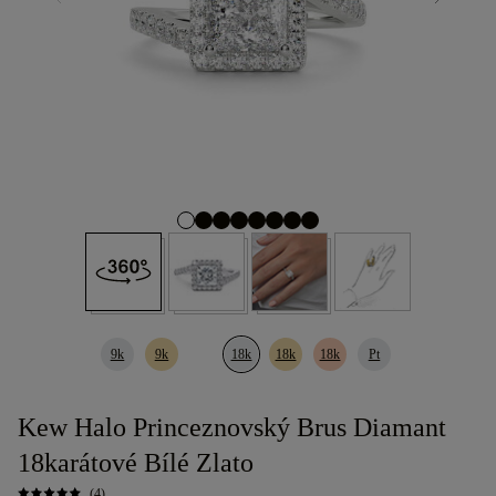
9k
9k
18k
18k
18k
Pt
Kew Halo Princeznovský Brus Diamant
18karátové Bílé Zlato
(4)