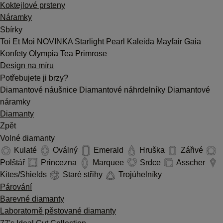
Koktejlové prsteny
Náramky
Sbírky
Toi Et Moi
NOVINKA
Starlight
Pearl
Kaleida
Mayfair
Gaia
Konfety
Olympia
Tea
Primrose
Design na míru
Potřebujete ji brzy?
Diamantové náušnice
Diamantové náhrdelníky
Diamantové
náramky
Diamanty
Zpět
Volné diamanty
Kulaté
Oválný
Emerald
Hruška
Zářivé
Polštář
Princezna
Marquee
Srdce
Asscher
Kites/Shields
Staré střihy
Trojúhelníky
Párování
Barevné diamanty
Laboratorně pěstované diamanty