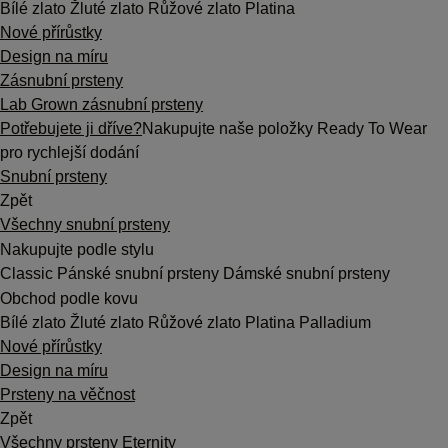
Bílé zlato
Žluté zlato
Růžové zlato
Platina
Nové přírůstky
Design na míru
Zásnubní prsteny
Lab Grown zásnubní prsteny
Potřebujete ji dříve?
Nakupujte naše položky Ready To Wear
pro rychlejší dodání
Snubní prsteny
Zpět
Všechny snubní prsteny
Nakupujte podle stylu
Classic
Pánské snubní prsteny
Dámské snubní prsteny
Obchod podle kovu
Bílé zlato
Žluté zlato
Růžové zlato
Platina
Palladium
Nové přírůstky
Design na míru
Prsteny na věčnost
Zpět
Všechny prsteny Eternity