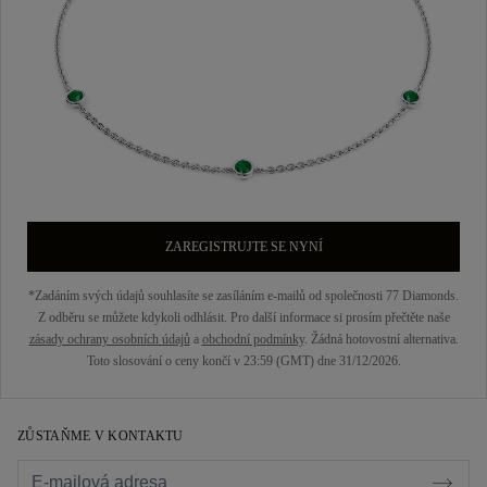
ZAREGISTRUJTE SE NYNÍ
*Zadáním svých údajů souhlasíte se zasíláním e-mailů od společnosti 77 Diamonds.
Z odběru se můžete kdykoli odhlásit. Pro další informace si prosím přečtěte naše
zásady ochrany osobních údajů
a
obchodní podmínky
. Žádná hotovostní alternativa.
Toto slosování o ceny končí v 23:59 (GMT) dne 31/12/2026.
ZŮSTAŇME V KONTAKTU