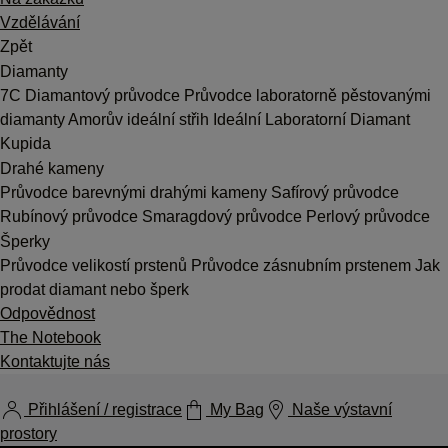
Vzdělávání
Zpět
Diamanty
7C
Diamantový průvodce
Průvodce laboratorně pěstovanými
diamanty
Amorův ideální střih
Ideální Laboratorní Diamant
Kupida
Drahé kameny
Průvodce barevnými drahými kameny
Safírový průvodce
Rubínový průvodce
Smaragdový průvodce
Perlový průvodce
Šperky
Průvodce velikostí prstenů
Průvodce zásnubním prstenem
Jak
prodat diamant nebo šperk
Odpovědnost
The Notebook
Kontaktujte nás
Přihlášení / registrace
My Bag
Naše výstavní
prostory