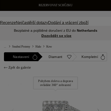
REZERVOVAT SCHŮZKU
Recenze
Nejčastější dotazy
Dodání a vrácení zboží
Bezplatné a pojištěné doručení z EU do
Netherlands
Dozvědět se více
...
Snubní Prsteny
Halo
Kew
Nastavení
Diamant
Kompletní
Zpět do galerie
Pohybem doleva a doprava
ovládáte 360° zobrazení