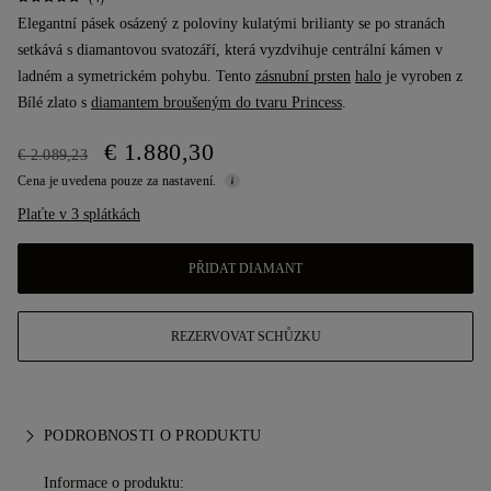
Elegantní pásek osázený z poloviny kulatými brilianty se po stranách
setkává s diamantovou svatozáří, která vyzdvihuje centrální kámen v
ladném a symetrickém pohybu. Tento
zásnubní prsten
halo
je vyroben z
Bílé zlato s
diamantem broušeným do tvaru Princess
.
€ 1.880,30
€ 2.089,23
Cena je uvedena pouze za nastavení.
Plaťte v 3 splátkách
PŘIDAT DIAMANT
REZERVOVAT SCHŮZKU
PODROBNOSTI O PRODUKTU
Informace o produktu: