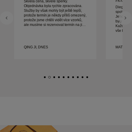
PRACOVAT
Skvělá cena, skvělé šperky.
Objednávka byla rychle zpracována.
Diego byl
Služby by však mohly být ještě lepší,
spolupráci
protože termín je někdy příliš omezený,
Jeho služb
protože jsme chtěli vidět více vzorků,
byly výji
ale musíme si rezervovat termín na jiný
Každý det
den. Celkově dobrý zážitek, kvalitní
vše bylo 
šperky. Manželka je šťastná.
bychom bý
doporučuj
krásné, d
QING JI, DNES
MATEUSZ
prsteny.