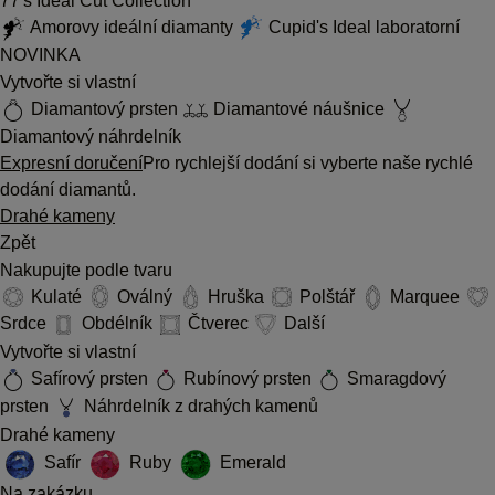
77's Ideal Cut Collection
Amorovy ideální diamanty
Cupid's Ideal laboratorní
NOVINKA
Vytvořte si vlastní
Diamantový prsten
Diamantové náušnice
Diamantový náhrdelník
Expresní doručení
Pro rychlejší dodání si vyberte naše rychlé
dodání diamantů.
Drahé kameny
Zpět
Nakupujte podle tvaru
Kulaté
Oválný
Hruška
Polštář
Marquee
Srdce
Obdélník
Čtverec
Další
Vytvořte si vlastní
Safírový prsten
Rubínový prsten
Smaragdový
prsten
Náhrdelník z drahých kamenů
Drahé kameny
Safír
Ruby
Emerald
Na zakázku