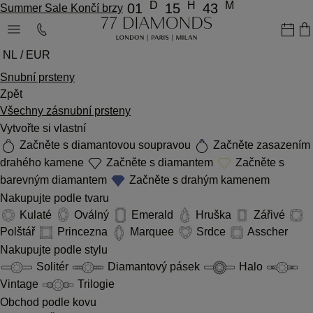
D
H
M
01
15
43
Summer Sale Končí brzy
NL / EUR
Snubní prsteny
Zpět
Všechny zásnubní prsteny
Vytvořte si vlastní
Začněte s diamantovou soupravou
Začněte zasazením
drahého kamene
Začněte s diamantem
Začněte s
barevným diamantem
Začněte s drahým kamenem
Nakupujte podle tvaru
Kulaté
Oválný
Emerald
Hruška
Zářivé
Polštář
Princezna
Marquee
Srdce
Asscher
Nakupujte podle stylu
Solitér
Diamantový pásek
Halo
Vintage
Trilogie
Obchod podle kovu