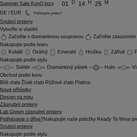
D
H
M
01
14
25
Summer Sale Končí brzy
DE / EUR
Potřebujete pomoc?
Snubní prsteny
Vytvořte si vlastní
Začněte s diamantovou soupravou
Začněte zasazením
Nakupujte podle tvaru
Kulaté
Oválný
Emerald
Hruška
Zářivé
P
Nakupujte podle stylu
Solitér
Diamantový pásek
Halo
Vi
Obchod podle kovu
Bílé zlato
Žluté zlato
Růžové zlato
Platina
Nové přírůstky
Design na míru
Zásnubní prsteny
Lab Grown zásnubní prsteny
Potřebujete ji dříve?
Nakupujte naše položky Ready To Wear pro
Snubní prsteny
Nakupujte podle stylu