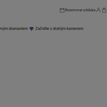
Rezervovat schůzku
evným diamantem
Začněte s drahým kamenem