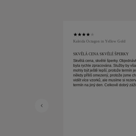
ellow Gold
Kaleida Octagon in Yellow Gold
SKVĚLÉ ŠPERKY
SKVĚLÁ CENA SKVĚLÉ ŠPERKY
vělé šperky. Objednávka
Skvělá cena, skvělé šperky. Objednáv
acována. Služby by však
byla rychle zpracována. Služby by vš
epší, protože termín je
mohly být ještě lepší, protože termín je
zený, protože jsme chtěli
někdy příliš omezený, protože jsme cht
ů, ale musíme si rezervovat
vidět více vzorků, ale musíme si rezer
žitek,
termín na jiný den. Celkově dobrý zážitek,
Manželka je šťastná.
kvalitní šperky. Manželka je šťastná.