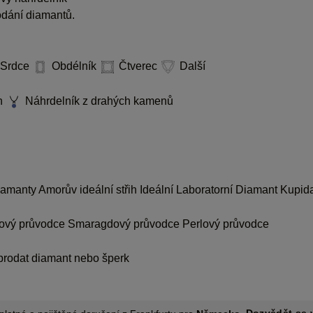
dodání diamantů.
Srdce
Obdélník
Čtverec
Další
n
Náhrdelník z drahých kamenů
diamanty
Amorův ideální střih
Ideální Laboratorní Diamant Kupid
ový průvodce
Smaragdový průvodce
Perlový průvodce
prodat diamant nebo šperk