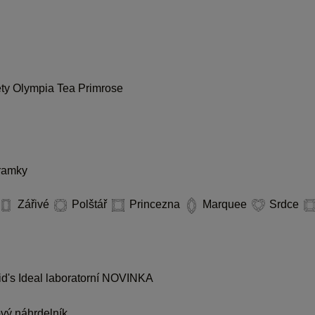
ety
Olympia
Tea
Primrose
ramky
Zářivé
Polštář
Princezna
Marquee
Srdce
d's Ideal laboratorní
NOVINKA
ý náhrdelník