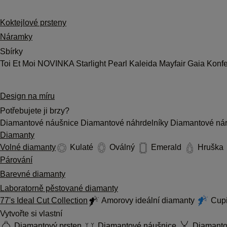
Koktejlové prsteny
Náramky
Sbírky
Toi Et Moi
NOVINKA
Starlight
Pearl
Kaleida
Mayfair
Gaia
Konf
Design na míru
Potřebujete ji brzy?
Diamantové náušnice
Diamantové náhrdelníky
Diamantové ná
Diamanty
Volné diamanty
Kulaté
Oválný
Emerald
Hruška
Párování
Barevné diamanty
Laboratorně pěstované diamanty
77's Ideal Cut Collection
Amorovy ideální diamanty
Cupi
Vytvořte si vlastní
Diamantový prsten
Diamantové náušnice
Diamantov