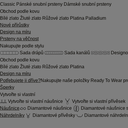
Classic
Pánské snubní prsteny
Dámské snubní prsteny
Obchod podle kovu
Bílé zlato
Žluté zlato
Růžové zlato
Platina
Palladium
Nové přírůstky
Design na míru
Prsteny na věčnost
Nakupujte podle stylu
Sada drápů
Sada kanálů
Designo
Obchod podle kovu
Bílé zlato
Žluté zlato
Růžové zlato
Platina
Design na míru
Potřebujete ji dříve?
Nakupujte naše položky Ready To Wear pro
Šperky
Vytvořte si vlastní
Vytvořte si vlastní náušnice
Vytvořte si vlastní přívěsek
Náušnice
Diamantové náušnice
Diamantové náušnice s
Náhrdelníky
Diamantové přívěsky
Diamantové náhrdeln