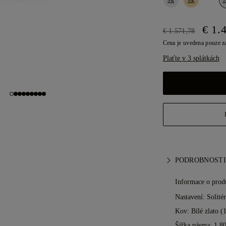
€ 1.
€ 1.571,78
Cena je uvedena pouze z
Plaťte v 3 splátkách
PODROBNOSTI
Informace o prod
Nastavení: Solitér
Kov:
Bílé zlato (
Šířka pásma: 1.