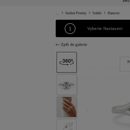
Bez
...
Snubní Prsteny
Solitér
Hanover
1
Vyberte Nastavení
Zpět do galerie
P