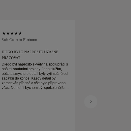
Soft Court in Platinum
Traditional Court in
DIEGO BYLO NAPROSTO ÚŽASNÉ
OBJEDNAL JSEM SI
PRACOVAT...
ONLINE
Diego byl naprosto skvělý na spolupráci s
Objednal jsem si snu
našimi snubními prsteny. Jeho služba,
Dorazil jsem, když 
péče a smysl pro detail byly výjimečné od
zabalil. Můj platinov
začátku do konce. Každý detail byl
opravdu krásný a js
zpracován přesně a vše bylo připraveno
včas. Nemohli bychom být spokojenější a
vřele ho doporučujeme každému, kdo
hledá krásné, dobře vyrobené snubní
prsteny.