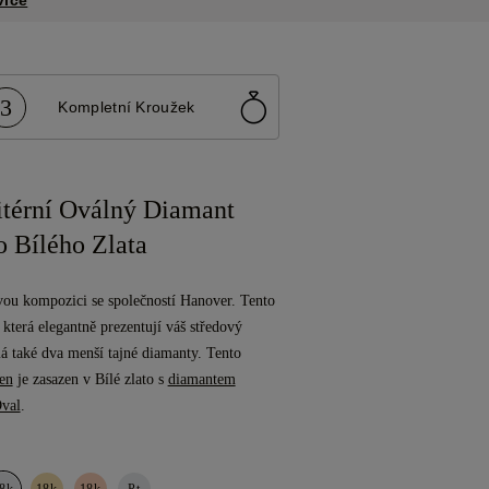
více
3
Kompletní Kroužek
itérní Oválný Diamant
 Bílého Zlata
vou kompozici se společností Hanover. Tento
která elegantně prezentují váš středový
 také dva menší tajné diamanty. Tento
en
je zasazen v Bílé zlato s
diamantem
val
.
8k
18k
18k
Pt