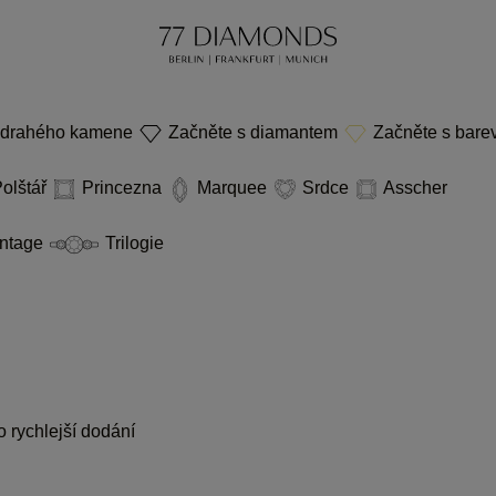
 drahého kamene
Začněte s diamantem
Začněte s bar
olštář
Princezna
Marquee
Srdce
Asscher
ntage
Trilogie
 rychlejší dodání