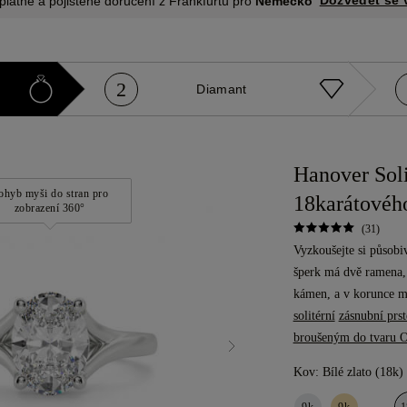
Dozvědět se 
platné a pojištěné doručení z Frankfurtu pro
Německo
2
Diamant
Hanover Sol
ohyb myši do stran pro
18karátového
zobrazení 360°
(31)
Vyzkoušejte si působi
šperk má dvě ramena, 
kámen, a v korunce má
solitérní
zásnubní prst
broušeným do tvaru O
Kov:
Bílé zlato (18k)
9k
9k
1