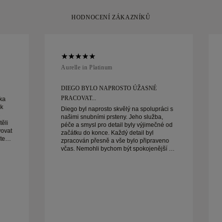
HODNOCENÍ ZÁKAZNÍKŮ
Aurelle in Platinum
DIEGO BYLO NAPROSTO ÚŽASNÉ
PRACOVAT...
ka
ak
Diego byl naprosto skvělý na spolupráci s
našimi snubními prsteny. Jeho služba,
ěli
péče a smysl pro detail byly výjimečné od
vovat
začátku do konce. Každý detail byl
zpracován přesně a vše bylo připraveno
včas. Nemohli bychom být spokojenější a
vřele ho doporučujeme každému, kdo
hledá krásné, dobře vyrobené snubní
prsteny.