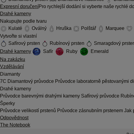
Expresní doručení
Pro rychlejší dodání si vyberte naše rychlé 
Drahé kameny
Nakupujte podle tvaru
Kulaté
Oválný
Hruška
Polštář
Marquee
Vytvořte si vlastní
Safírový prsten
Rubínový prsten
Smaragdový prste
Drahé kameny
Safír
Ruby
Emerald
Na zakázku
Vzdělávání
Diamanty
7C
Diamantový průvodce
Průvodce laboratorně pěstovanými 
Drahé kameny
Průvodce barevnými drahými kameny
Safírový průvodce
Rubín
Šperky
Průvodce velikostí prstenů
Průvodce zásnubním prstenem
Jak 
Odpovědnost
The Notebook