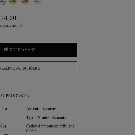
414,60
a nastavení.
PŘIDAT DIAMANT
REZERVOVAT SCHŮZKU
 O PRODUKTU
uktu:
Akcentní kameny:
Typ: Přírodní diamanty
18k)
Celková hmotnost: přibližně
0.01ct
80 mm