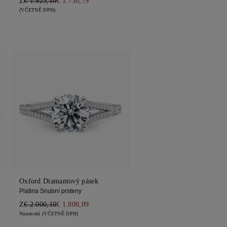
Z
€ 1.923,10
€ 1.730,79
(VČETNĚ DPH)
Oxford Diamantový pásek
Platina Snubní prsteny
Z
€ 2.000,10
€ 1.800,09
Nastavení (VČETNĚ DPH)