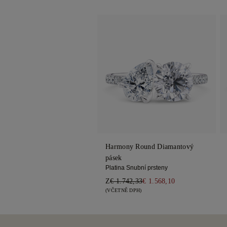
Harmony Round Diamantový
pásek
Platina Snubní prsteny
Z
€ 1.742,33
€ 1.568,10
(VČETNĚ DPH)