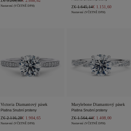
Z
€ 3.209,80
€ 2.888,82
Nastavení (VČETNĚ DPH)
Z
€ 1.645,14
€ 1.151,60
Nastavení (VČETNĚ DPH)
Victoria Diamantový pásek
Marylebone Diamantový pásek
Platina Snubní prsteny
Platina Snubní prsteny
Z
€ 2.116,28
€ 1.904,65
Z
€ 1.564,44
€ 1.408,00
Nastavení (VČETNĚ DPH)
Nastavení (VČETNĚ DPH)