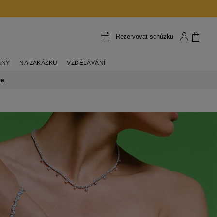
Rezervovat schůzku
ENY
NA ZAKÁZKU
VZDĚLÁVÁNÍ
ce