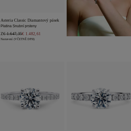
Asteria Classic Diamantový pásek
Platina Snubní prsteny
Z
€ 1.647,35
€ 1.482,61
Nastavení (VČETNĚ DPH)