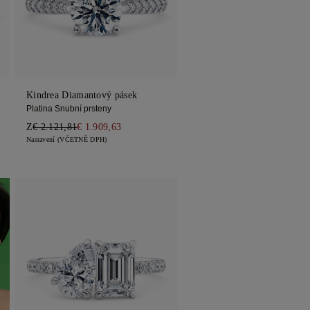
Kindrea Diamantový pásek
Platina Snubní prsteny
Z
€ 2.121,81
€ 1.909,63
Nastavení (VČETNĚ DPH)