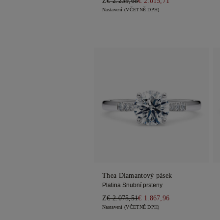
Z
€ 2.239,68
€ 2.015,71
Nastavení (VČETNĚ DPH)
Thea Diamantový pásek
Platina Snubní prsteny
Z
€ 2.075,51
€ 1.867,96
Nastavení (VČETNĚ DPH)