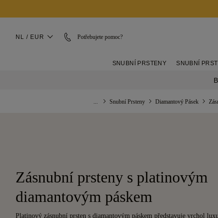
NL / EUR
Potřebujete pomoc?
SNUBNÍ PRSTENY
SNUBNÍ PRS
B
...
Snubní Prsteny
Diamantový Pásek
Zás
Zásnubní prsteny s platinovým
diamantovým páskem
Platinový zásnubní prsten s diamantovým páskem představuje vrchol luxu