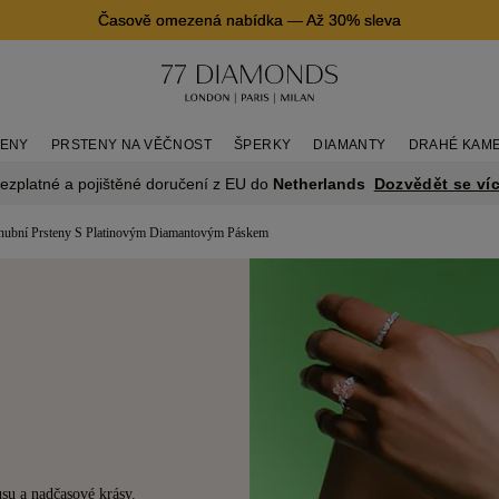
Časově omezená nabídka
—
Až 30% sleva
TENY
PRSTENY NA VĚČNOST
ŠPERKY
DIAMANTY
DRAHÉ KAM
Dozvědět se ví
ezplatné a pojištěné doručení z EU do
Netherlands
nubní Prsteny S Platinovým Diamantovým Páskem
su a nadčasové krásy.