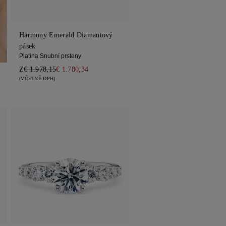
Harmony Emerald Diamantový
pásek
Platina Snubní prsteny
Z
€ 1.978,15
€ 1.780,34
(VČETNĚ DPH)