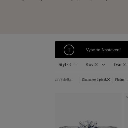
1
Vyberte Nastavení
Styl
Kov
Tvar
23
Výsledky:
Diamantový pásek
Platina
Všechny
Žluté zlato
Kulat
Solitér
Bílé zlato
Polšt
Vintage
Růžové zlato
Hruš
Diamantový pásek
Platina
Srdc
Halo
Assc