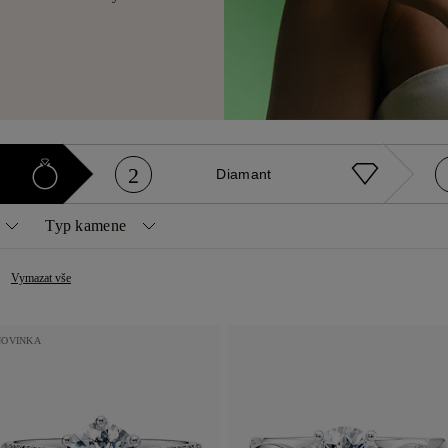
2
Diamant
Typ kamene
Diamanty
Drahé kameny
Vymazat vše
é
Princezna
Přírodní
Safír
ář
Oválný
Přírodní žlutá
Ruby
NOVINKA
ka
Emerald
Laboratorně pěstované
Emerald
e
Zářivé
her
Marquee