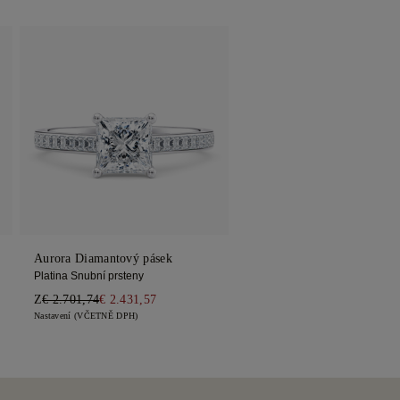
Aurora Diamantový pásek
Platina Snubní prsteny
Z
€ 2.701,74
€ 2.431,57
Nastavení (VČETNĚ DPH)