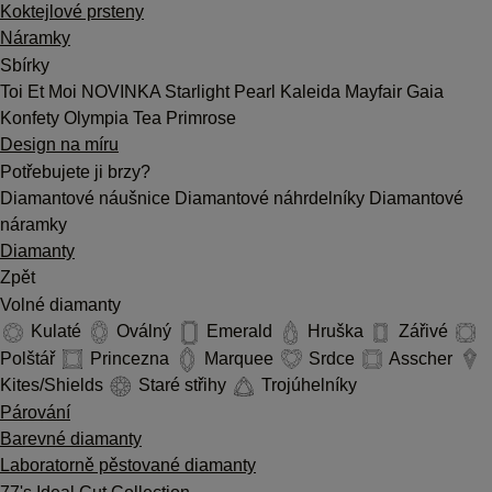
Koktejlové prsteny
Náramky
Sbírky
Toi Et Moi
NOVINKA
Starlight
Pearl
Kaleida
Mayfair
Gaia
Konfety
Olympia
Tea
Primrose
Design na míru
Potřebujete ji brzy?
Diamantové náušnice
Diamantové náhrdelníky
Diamantové
náramky
Diamanty
Zpět
Volné diamanty
Kulaté
Oválný
Emerald
Hruška
Zářivé
Polštář
Princezna
Marquee
Srdce
Asscher
Kites/Shields
Staré střihy
Trojúhelníky
Párování
Barevné diamanty
Laboratorně pěstované diamanty