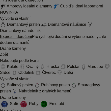
77's Ideal Cut Collection
Amorovy ideální diamanty
Cupid's Ideal laboratorní
NOVINKA
Vytvořte si vlastní
Diamantový prsten
Diamantové náušnice
Diamantový náhrdelník
Expresní doručení
Pro rychlejší dodání si vyberte naše rychlé
dodání diamantů.
Drahé kameny
Zpět
Nakupujte podle tvaru
Kulaté
Oválný
Hruška
Polštář
Marquee
Srdce
Obdélník
Čtverec
Další
Vytvořte si vlastní
Safírový prsten
Rubínový prsten
Smaragdový
prsten
Náhrdelník z drahých kamenů
Drahé kameny
Safír
Ruby
Emerald
Na zakázku