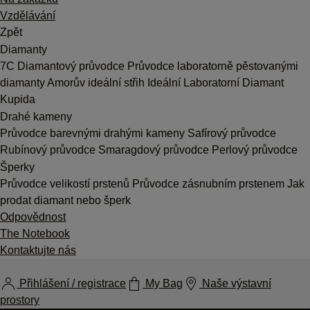
Vzdělávání
Zpět
Diamanty
7C
Diamantový průvodce
Průvodce laboratorně pěstovanými
diamanty
Amorův ideální střih
Ideální Laboratorní Diamant
Kupida
Drahé kameny
Průvodce barevnými drahými kameny
Safírový průvodce
Rubínový průvodce
Smaragdový průvodce
Perlový průvodce
Šperky
Průvodce velikostí prstenů
Průvodce zásnubním prstenem
Jak
prodat diamant nebo šperk
Odpovědnost
The Notebook
Kontaktujte nás
Přihlášení / registrace
My Bag
Naše výstavní
prostory