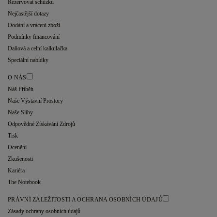
Rezervovat schůzku
Nejčastější dotazy
Dodání a vrácení zboží
Podmínky financování
Daňová a celní kalkulačka
Speciální nabídky
O NÁS
Náš Příběh
Naše Výstavní Prostory
Naše Sliby
Odpovědné Získávání Zdrojů
Tisk
Ocenění
Zkušenosti
Kariéra
The Notebook
PRÁVNÍ ZÁLEŽITOSTI A OCHRANA OSOBNÍCH ÚDAJŮ
Zásady ochrany osobních údajů