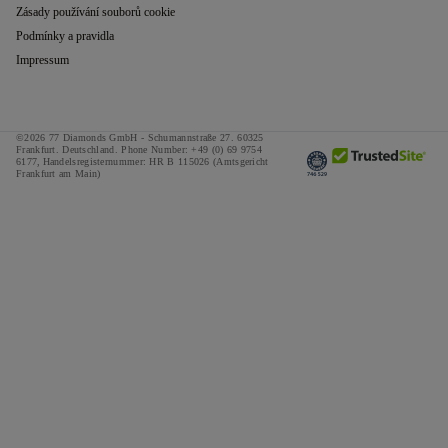
Zásady používání souborů cookie
Podmínky a pravidla
Impressum
©2026 77 Diamonds GmbH -
Schumannstraße 27. 60325
Frankfurt. Deutschland.
Phone Number:
+49 (0) 69 9754
6177,
Handelsregisternummer: HR B 115026 (Amtsgericht
Frankfurt am Main)