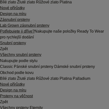
Bílé zlato
Žluté zlato
Růžové zlato
Platina
Nové přírůstky
Design na míru
Zásnubní prsteny
Lab Grown zásnubní prsteny
Potřebujete ji dříve?
Nakupujte naše položky Ready To Wear
pro rychlejší dodání
Snubní prsteny
Zpět
Všechny snubní prsteny
Nakupujte podle stylu
Classic
Pánské snubní prsteny
Dámské snubní prsteny
Obchod podle kovu
Bílé zlato
Žluté zlato
Růžové zlato
Platina
Palladium
Nové přírůstky
Design na míru
Prsteny na věčnost
Zpět
Všechny prsteny Eternity