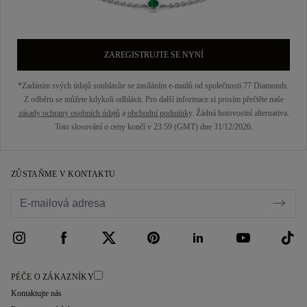
ZAREGISTRUJTE SE NYNÍ
*Zadáním svých údajů souhlasíte se zasíláním e-mailů od společnosti 77 Diamonds.
Z odběru se můžete kdykoli odhlásit. Pro další informace si prosím přečtěte naše
zásady ochrany osobních údajů
a
obchodní podmínky
. Žádná hotovostní alternativa.
Toto slosování o ceny končí v 23:59 (GMT) dne 31/12/2026.
ZŮSTAŇME V KONTAKTU
PÉČE O ZÁKAZNÍKY
Kontaktujte nás