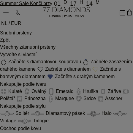
D
H
M
01
17
14
Summer Sale Končí brzy
NL / EUR
Snubní prsteny
Zpět
Všechny zásnubní prsteny
Vytvořte si vlastní
Začněte s diamantovou soupravou
Začněte zasazením
drahého kamene
Začněte s diamantem
Začněte s
barevným diamantem
Začněte s drahým kamenem
Nakupujte podle tvaru
Kulaté
Oválný
Emerald
Hruška
Zářivé
Polštář
Princezna
Marquee
Srdce
Asscher
Nakupujte podle stylu
Solitér
Diamantový pásek
Halo
Vintage
Trilogie
Obchod podle kovu