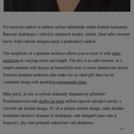
Pro barevný nádech si můžete nechat náhrdelník osadit drahým kamenem.
Barevný drahokam v zářivých odstínech modré, zelené, žluté nebo červené
barvy dodá vašemu designu jasný a podmanivý nádech.
The simplicity of a pendant necklace allows you to layer it with
other
necklaces
or varying styles and length. The key is to add contrast, so a
simple pendant will always sit beautifully next to more flamboyant pieces.
Solitaire pendant necklaces also make for an ideal gift that can be
combined along with sparkling
engagement rings
.
Máte pocit, že jste si vybrali dokonalý diamantový přívěsek?
Prostřednictvím naší
služby na míru
můžete upravit stávající návrhy a
vytvořit tak ideální design. Ať už si přejete změnit design, nebo hledáte
konkrétní středový diamant či drahokam, naši designéři jsou vám k
dispozici, aby vám pomohli uskutečnit vaši představu.