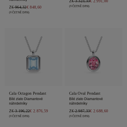
Z
€ 3.323,33
€ 2.991,00
(VČETNĚ DPH)
Z
€ 964,32
€ 848,60
(VČETNĚ DPH)
Cala Octagon Pendant
Cala Oval Pendant
Bílé zlato Diamantové
Bílé zlato Diamantové
náhrdelníky
náhrdelníky
Z
€ 3.196,22
€ 2.876,59
Z
€ 2.987,33
€ 2.688,60
(VČETNĚ DPH)
(VČETNĚ DPH)