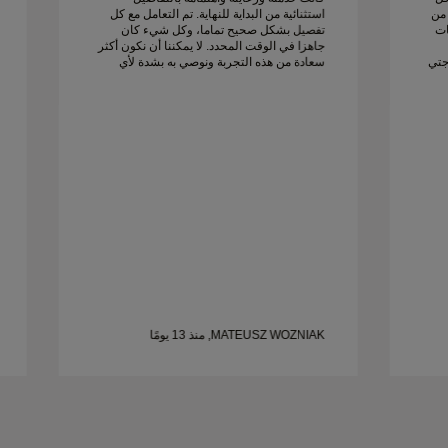
 من
استثنائية من البداية للنهاية. تم التعامل مع كل
ات
تفصيل بشكل صحيح تماما، وكل شيء كان
جاهزا في الوقت المحدد. لا يمكننا أن نكون أكثر
جتي
سعادة من هذه التجربة ونوصي به بشدة لأي
شخص يبحث عن خواتم زواج جميلة ومصممة
بإتقان.
MATEUSZ WOZNIAK, منذ 13 يومًا