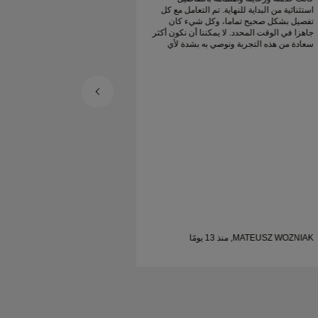
استثنائية من البداية للنهاية. تم التعامل مع كل
جميل. خاتم زواجي البلات
تفصيل بشكل صحيح تماما، وكل شيء كان
سعيد جدا
جاهزا في الوقت المحدد. لا يمكننا أن نكون أكثر
سعادة من هذه التجربة ونوصي به بشدة لأي
شخص يبحث عن خواتم زواج جميلة ومصممة
بإتقان.
MATEUSZ WOZNIAK, منذ 13 يومًا
SHELLEY, منذ 21 يومًا