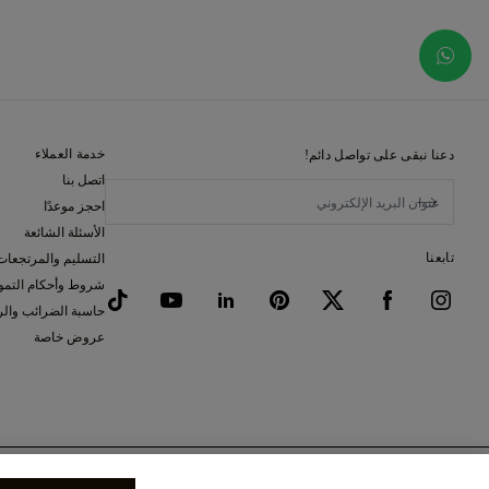
خدمة العملاء
دعنا نبقى على تواصل دائم!
اتصل بنا
احجز موعدًا
الأسئلة الشائعة
تابعنا
التسليم والمرتجعات
شروط وأحكام التمو
حاسبة الضرائب وال
عروض خاصة
خيار الإطار
(لا يشمل ضريبة الق
1477 Vintage, ذهب أبيض (18 قيراط)