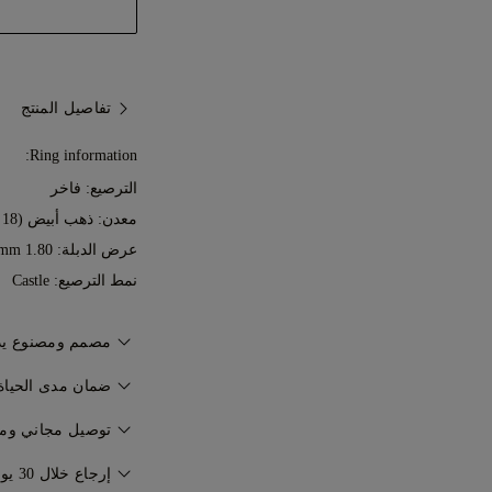
تفاصيل المنتج
Ring information:
الترصيع: فاخر
معدن:
ذهب أبيض (18 قيراط)
عرض الدبلة: 1.80 mm
نمط الترصيع: Castle
مصمم ومصنوع يدوياً من 7
إتقان فن صناعة المجوه
ضمان مدى الحياة
77 Diamonds.
توصيل مجاني ومؤ
الحياة ضد عيوب التصني
سيتم توصيل مجوهراتك
إرجاع خلال 30 يوماً
مجاناً. للمزيد من التف