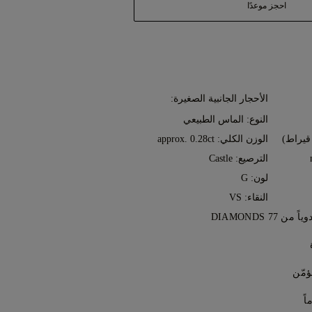
احجز موعدًا
الأحجار الجانبية الصغيرة:
النوع: الماس الطبيعي
الوزن الكلي: approx. 0.28ct
الترصيع: Castle
لون: G
النقاء: VS
7 DIAMONDS
رات، قطعةً تلو الأخرى، على يد خبراء
مع أي عملية شراء من 77 Diamonds تحصل على ضمان مدى
مّن
ع. سيتم إجراء جميع الإصلاحات اللازمة
 عن طريق خدمة التوصيل الخاصة
اصيل، راجع
الشروط والأحكام
.