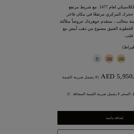
مظهر عتيق بتصميمنا الكلاسيكي لعام 1477. مع شريط مرتفع
حجرك المركزي مرتفعًا في مكان فاخر.
ة مخالب ، ستقدم جوهرةك عروضاً متلألئة
 الخطوبة العتيق مصنوع من ذهب أبيض مع
قلب.
Pt
18k
18k
(لا يشمل ضريبة القيمة
 السعر لا يشمل ضريبة القيمة المضافة
إضافة ماسة