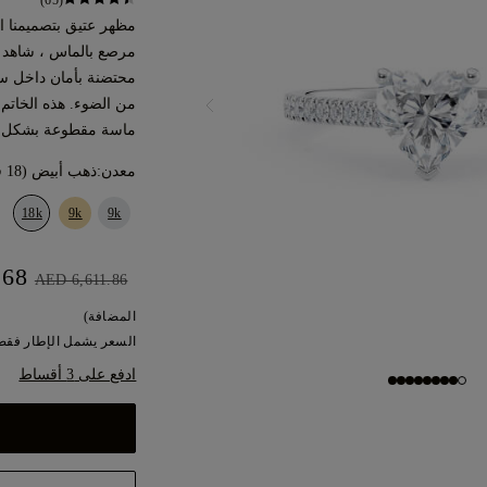
(65)
مرصع بالماس ، شاهد 
محتضنة بأمان داخل ست
من الضوء. هذه الخاتم
ماسة مقطوعة بشكل 
معدن:
ذهب أبيض (18 قيراط)
18k
9k
9k
AED 5,950.68
AED 6,611.86
المضافة)
السعر يشمل الإطار فقط.
ادفع على 3 أقساط