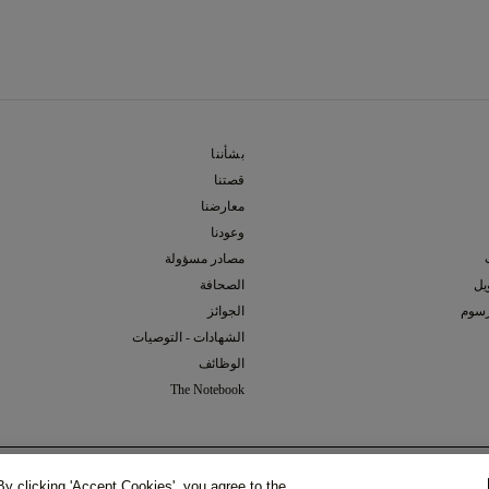
بشأننا
قصتنا
معارضنا
وعودنا
مصادر مسؤولة
يل
الصحافة
رسوم
الجوائز
الشهادات - التوصيات
الوظائف
The Notebook
يمة المضافة)
تم الاختيار ماسة
(لا يشمل ضريبة القيمة المضافة)
المجموع الكلي
إفتراضي (قلب, 0.34,
SI1
,
I
)
(لا يشمل ضريبة القيمة
y clicking 'Accept Cookies', you agree to the