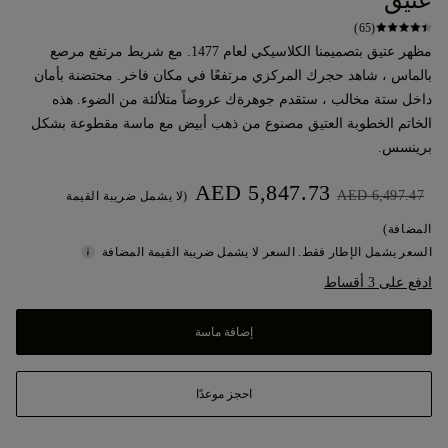
عتيق
(65)
مظهر عتيق بتصميمنا الكلاسيكي لعام 1477. مع شريط مرتفع مرصع
بالماس ، شاهد حجرك المركزي مرتفعًا في مكان فاخر. محتضنة بأمان
داخل ستة مخالب ، ستقدم جوهرةك عروضاً متلألئة من الضوء. هذه
الخاتم الخطوبة العتيق مصنوع من ذهب أبيض مع ماسة مقطوعة بشكل
برينسس.
AED 5,847.73
AED 6,497.47
(لا يشمل ضريبة القيمة
المضافة)
السعر يشمل الإطار فقط. السعر لا يشمل ضريبة القيمة المضافة
ادفع على 3 أقساط
إضافة ماسة
احجز موعدًا