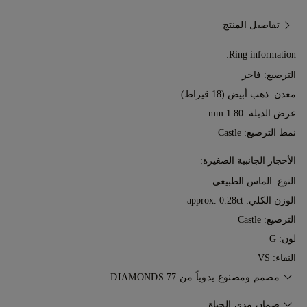
تفاصيل المنتج
Ring information:
الترصيع: فاخر
معدن:
ذهب أبيض (18 قيراط)
عرض الدبلة: 1.80 mm
نمط الترصيع: Castle
الأحجار الجانبية الصغيرة:
النوع: الماس الطبيعي
الوزن الكلي: approx. 0.28ct
الترصيع: Castle
لون: G
النقاء: VS
مصمم ومصنوع يدوياً من 77 DIAMONDS
إتقان فن صناعة المجوهرات، قطعةً تلو الأخرى، على يد خبراء 77
ضمان مدى الحياة