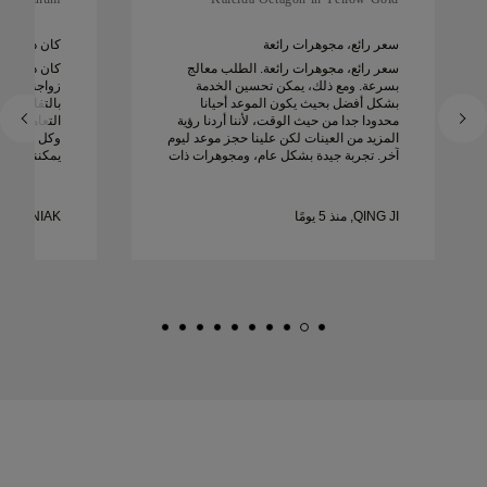
سعر رائع، مجوهرات رائعة
كان دييغو را
سعر رائع، مجوهرات رائعة. الطلب معالج
كان دييغو ر
بسرعة. ومع ذلك، يمكن تحسين الخدمة
زواجنا. كانت
بشكل أفضل بحيث يكون الموعد أحيانا
بالتفاصيل است
محدودا جدا من حيث الوقت، لأننا أردنا رؤية
التعامل مع 
المزيد من العينات لكن علينا حجز موعد ليوم
وكل شيء كان
آخر. تجربة جيدة بشكل عام، ومجوهرات ذات
يمكننا أن ن
جودة عالية. زوجتي سعيدة.
ونوصي به ب
زواج جميلة 
QING JI, منذ 5 يومًا
MATEUSZ WOZNIAK