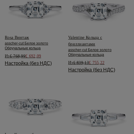
Rosa Винтаж
Valentine Кольца с
asscher-cut Белое золото
бриллиантами
Обручальные кольца
asscher-cut Белое золото
Обручальные кольца
Из
£ 768,99
£ 692,09
Из
£ 839,13
£ 755,22
Настройка (без НДС)
Настройка (без НДС)