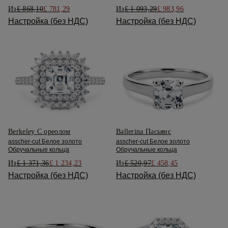
Из
£ 868,10
£ 781,29
Из
£ 1 093,29
£ 983,96
Настройка (без НДС)
Настройка (без НДС)
Berkeley С ореолом
Ballerina Пасьянс
asscher-cut Белое золото
asscher-cut Белое золото
Обручальные кольца
Обручальные кольца
Из
£ 1 371,36
£ 1 234,23
Из
£ 520,97
£ 458,45
Настройка (без НДС)
Настройка (без НДС)