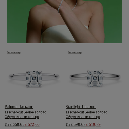
бестселлер
бестселлер
Paloma Пасьянс
Starlight Пасьянс
asscher-cut Белое золото
asscher-cut Белое золото
Обручальные кольца
Обручальные кольца
Из
£ 650,68
£ 572,60
Из
£ 590,67
£ 519,79