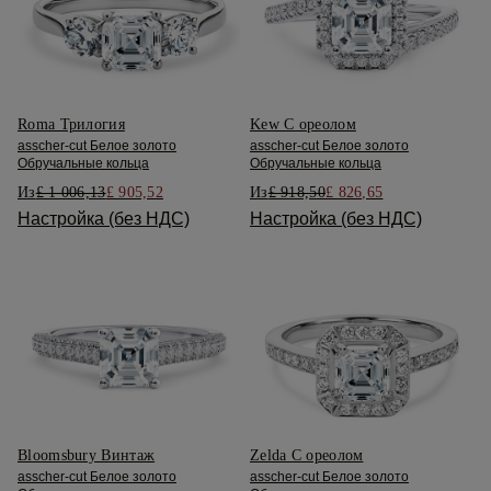
Roma Трилогия
Kew С ореолом
asscher-cut Белое золото
asscher-cut Белое золото
Обручальные кольца
Обручальные кольца
Из
£ 1 006,13
£ 905,52
Из
£ 918,50
£ 826,65
Настройка (без НДС)
Настройка (без НДС)
Bloomsbury Винтаж
Zelda С ореолом
asscher-cut Белое золото
asscher-cut Белое золото