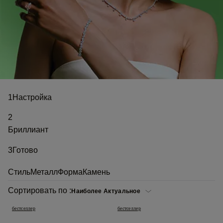
1
Настройка
2
Бриллиант
3
Готово
Стиль
Металл
Форма
Камень
Сортировать по :
бестселлер
бестселлер