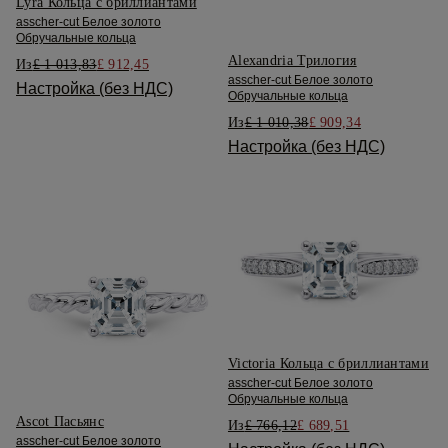
Lyra Кольца с бриллиантами
asscher-cut Белое золото
Обручальные кольца
Alexandria Трилогия
Из
£ 1 013,83
£ 912,45
asscher-cut Белое золото
Настройка (без НДС)
Обручальные кольца
Из
£ 1 010,38
£ 909,34
Настройка (без НДС)
Victoria Кольца с бриллиантами
asscher-cut Белое золото
Обручальные кольца
Ascot Пасьянс
Из
£ 766,12
£ 689,51
asscher-cut Белое золото