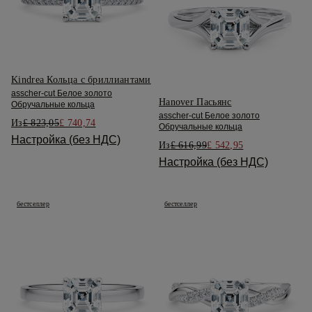
Kindrea Кольца с бриллиантами
asscher-cut Белое золото
Hanover Пасьянс
Обручальные кольца
asscher-cut Белое золото
Из
£ 823,05
£ 740,74
Обручальные кольца
Настройка (без НДС)
Из
£ 616,99
£ 542,95
Настройка (без НДС)
бестселлер
бестселлер