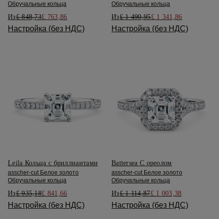
Обручальные кольца
Обручальные кольца
Из
£ 848,73
£ 763,86
Из
£ 1 490,95
£ 1 341,86
Настройка (без НДС)
Настройка (без НДС)
Leila Кольца с бриллиантами
Battersea С ореолом
asscher-cut Белое золото
asscher-cut Белое золото
Обручальные кольца
Обручальные кольца
Из
£ 935,18
£ 841,66
Из
£ 1 114,87
£ 1 003,38
Настройка (без НДС)
Настройка (без НДС)