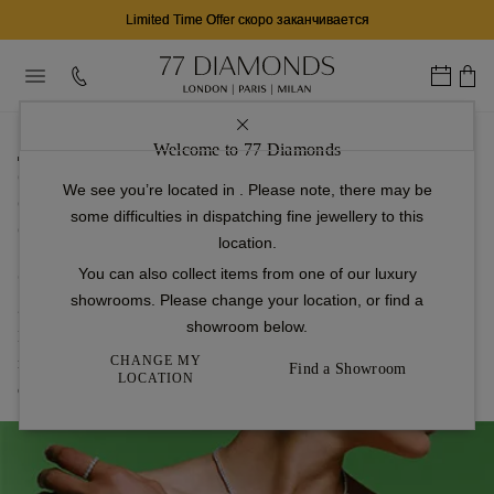
02
19
44
Д
Ч
М
...
Welcome to 77 Diamonds
домашняя страница
Обручальные кольца
We see you’re located in
. Please note, there may be
Обручальные кольца огранки Ашер
some difficulties in dispatching fine jewellery to this
Обручальные кольца огранки Ашер из белого золота
location.
Обручальные кольца огранки Ашер из белого
You can also collect items from one of our luxury
showrooms. Please change your location, or find a
золота
showroom below.
Помолвочные кольца из белого золота с огранкой «ашер»
CHANGE MY
привносят винтажную нотку в современный стиль, а четкие
Find a Showroom
LOCATION
ступенчатые грани создают завораживающую игру света.