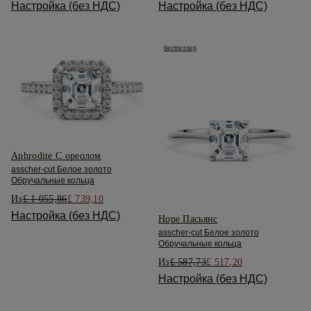
Настройка (без НДС)
Настройка (без НДС)
бестселлер
Aphrodite С ореолом
asscher-cut Белое золото
Обручальные кольца
Из
£ 1 055,86
£ 739,10
Настройка (без НДС)
Hope Пасьянс
asscher-cut Белое золото
Обручальные кольца
Из
£ 587,73
£ 517,20
Настройка (без НДС)