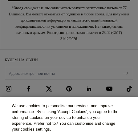
*Вводя свои данные, вы соглашаетесь получать электронные письма от 77
Diamonds. Вы можете отказаться от подписки в любое время. Для получения
дополнительной информации ознакомьтесь с нашей
политикой
конфиденциальности
и
условиями и положениями
. Нет альтернативы
наличным деньгам. Розыгрыш призов заканчивается в 23:59 (GMT)
31/12/2026.
БУДЕМ НА СВЯЗИ
ОБСЛУЖИВАНИЕ КЛИЕНТОВ
We use cookies to personalise our services and improve
performance. By clicking 'Accept Cookies', you agree to the
Свяжитесь с нами
О НАС
storing of cookies on your device to enhance your
experience. Prefer not to? You can customise and change
Запишитесь на прием
Наша История
ЗАКОННОСТЬ И КОНФИДЕНЦИАЛЬНОСТЬ
your cookies settings.
ЧАВО
Наши Шоурумы
Политика конфиденциальности