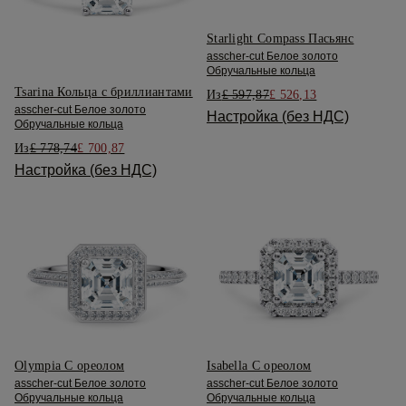
Starlight Compass Пасьянс
asscher-cut Белое золото
Обручальные кольца
Tsarina Кольца с бриллиантами
Из
£ 597,87
£ 526,13
asscher-cut Белое золото
Настройка (без НДС)
Обручальные кольца
Из
£ 778,74
£ 700,87
Настройка (без НДС)
Olympia С ореолом
Isabella С ореолом
asscher-cut Белое золото
asscher-cut Белое золото
Обручальные кольца
Обручальные кольца