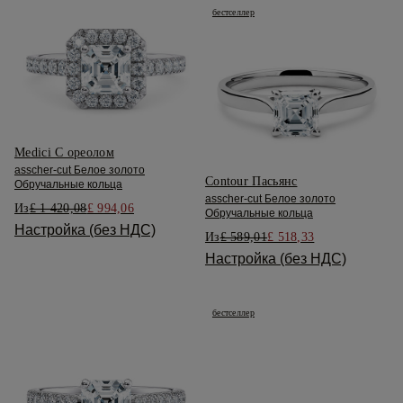
бестселлер
Medici С ореолом
asscher-cut Белое золото
Contour Пасьянс
Обручальные кольца
asscher-cut Белое золото
Из
£ 1 420,08
£ 994,06
Обручальные кольца
Настройка (без НДС)
Из
£ 589,01
£ 518,33
Настройка (без НДС)
бестселлер