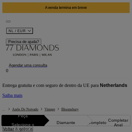
A venda termina em breve
NL / EUR
Precisa de ajuda?
Agendar uma consulta
0
Entrega gratuita e com seguro de dentro da UE para
Netherlands
Saiba mais
...
Anéis De Noivado
Vintage
Bloomsbury
Peça
Completar
Diamante
Completo
Selecione o
Anel
Voltar à galeria
seu estilo