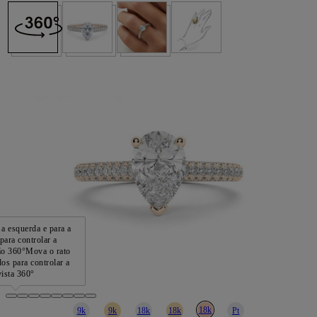
a esquerda e para a
 para controlar a
ão 360°
Mova o rato
dos para controlar a
vista 360°
18k
9k
9k
18k
18k
Pt