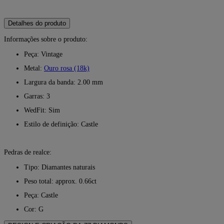
Detalhes do produto
Informações sobre o produto:
Peça: Vintage
Metal:
Ouro rosa (18k)
Largura da banda: 2.00 mm
Garras: 3
WedFit: Sim
Estilo de definição: Castle
Pedras de realce:
Tipo: Diamantes naturais
Peso total: approx. 0.66ct
Peça: Castle
Cor: G
Clareza: VS