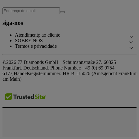
siga-nos
Atendimento ao cliente
SOBRE NÓS
Contacte-nos
Termos e privacidade
A Nossa História
Agendar uma consulta
Política de privacidade
As Nossas Showroom
©2026 77 Diamonds GmbH -
Schumannstraße 27. 60325
Perguntas frequentes
Política de cookies
Frankfurt. Deutschland.
Phone Number:
+49 (0) 69 9754
As Nossas Promessas
Entrega e devoluções
6177,
Handelsregisternummer: HR B 115026 (Amtsgericht Frankfurt
Termos e condições
Origem Responsável
am Main)
Termos e condições de financiamento
Impressum
Imprensa
Calculadora de impostos e taxas
Prémios
Calculadora financeira
Testemunhos
Ofertas especiais
Carreiras
The Notebook