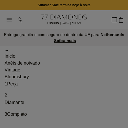
Summer Sale termina hoje à noite
Entrega gratuita e com seguro de dentro da UE para
Netherlands
Saiba mais
...
início
Anéis de noivado
Vintage
Bloomsbury
1
Peça
2
Diamante
3
Completo