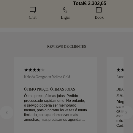
evitar quaisquer problemas com a entrega. Para
Cuidamos de cada detalhe para que a sua joia seja perfeita.
política de tamanhos
.
Total
€ 2.302,65
determinados artigos de valor elevado, utilizamos um serviço
Receba a sua peça artesanal na nossa icónica caixa
de transporte especializado, como a Malca-Amit ou a Brinks.
amarela, elegantemente embrulhada e pronta para o seu
Chat
Ligar
Book
Se não ficar totalmente satisfeito com a sua compra, pode
momento.
devolvê-la ou trocá-la num prazo inferior a 30 dias.
REVIEWS DE CLIENTES
Kaleida Octagon in Yellow Gold
Aurelle in 
ÓTIMO PREÇO, ÓTIMAS JOIAS
DIEGO F
MARAVIL
Ótimo preço, ótimas joias. Pedido
processado rapidamente. No entanto,
Diego foi
o serviço poderia ser melhorado
para trab
melhor, pois o horário às vezes é muito
casamento
limitado, pois queríamos ver mais
atenção a
amostras, mas precisamos agendar
extraordin
outro dia. No geral, boa experiência,
Cada deta
joias de boa qualidade. Minha esposa
da maneira