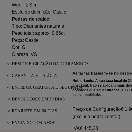
WedFit: Sim
Estilo de definição: Castle
Pedras de realce:
Tipo: Diamantes naturais
Peso total: approx. 0.66ct
Peça: Castle
Cor: G
Clareza: VS
DESIGN E CRIAÇÃO DA 77 DIAMONDS
As tarifas baseiam-se no destin
A arte da joalharia aperfeiçoada peça a peça pelos mestres
GARANTIA VITALÍCIA
da 77 Diamonds.
Netherlands: A sua taxa local de 2
Em qualquer compra na 77 Diamonds, recebe uma garantia
checkout. Não se aplicam mais dire
ENTREGA GRATUITA E SEGURADA
cobrados quaisquer direitos, a 7
vitalícia contra defeitos de fabrico. As reparações necessárias
los na totalidade.
Todos os portes de envio são gratuitos, independentemente
são gratuitas. Consulte os
DEVOLUÇÕES EM 30 DIAS
Termos e Condições
.
do seu local de residência. Enviaremos o seu artigo sem
Caso não esteja totalmente satisfeito, pode devolver ou
Preço da Configuração
€ 1.9
riscos e com seguro total através do serviço de entregas
REAJUSTE EM 60 DIAS
trocar a sua compra no prazo de 30 dias. Consulte os
Termos
(exclui a pedra central)
especiais FedEx ou DHL, diretamente para a sua porta.
Para garantir o ajuste perfeito, a 77 Diamonds oferece
e Condições
ENVIADO COM AMOR
.
Fazemos um seguro de todas as nossas encomendas para
reajuste gratuito até 60 dias após a entrega. Consulte a
IVA
€ 445,28