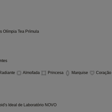
es
Olímpia
Tea
Prímula
ntes
Radiante
Almofada
Princesa
Marquise
Coraçã
id's Ideal de Laboratório
NOVO