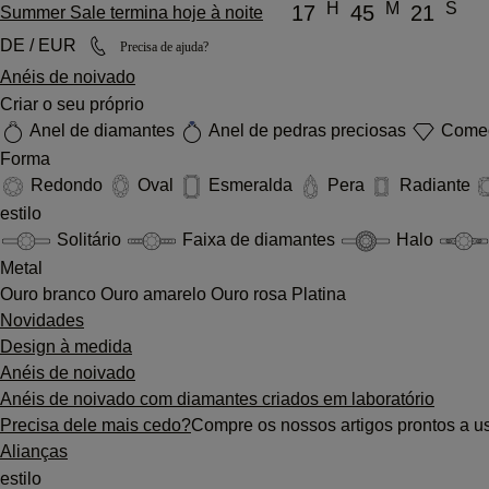
H
M
S
17
45
21
Summer Sale termina hoje à noite
DE / EUR
Precisa de ajuda?
Anéis de noivado
Criar o seu próprio
Anel de diamantes
Anel de pedras preciosas
Comec
Forma
Redondo
Oval
Esmeralda
Pera
Radiante
estilo
Solitário
Faixa de diamantes
Halo
Metal
Ouro branco
Ouro amarelo
Ouro rosa
Platina
Novidades
Design à medida
Anéis de noivado
Anéis de noivado com diamantes criados em laboratório
Precisa dele mais cedo?
Compre os nossos artigos prontos a u
Alianças
estilo