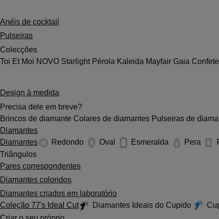
Anéis de cocktail
Pulseiras
Colecções
Toi Et Moi
NOVO
Starlight
Pérola
Kaleida
Mayfair
Gaia
Confet
Design à medida
Precisa dele em breve?
Brincos de diamante
Colares de diamantes
Pulseiras de diama
Diamantes
Diamantes
Redondo
Oval
Esmeralda
Pera
Triângulos
Pares correspondentes
Diamantes coloridos
Diamantes criados em laboratório
Coleção 77's Ideal Cut
Diamantes Ideais do Cupido
Cup
Criar o seu próprio