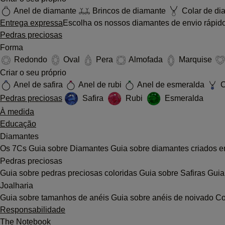
Anel de diamante
Brincos de diamante
Colar de di
Entrega expressa
Escolha os nossos diamantes de envio rápido
Pedras preciosas
Forma
Redondo
Oval
Pera
Almofada
Marquise
Criar o seu próprio
Anel de safira
Anel de rubi
Anel de esmeralda
C
Pedras preciosas
Safira
Rubi
Esmeralda
À medida
Educação
Diamantes
Os 7Cs
Guia sobre Diamantes
Guia sobre diamantes criados e
Pedras preciosas
Guia sobre pedras preciosas coloridas
Guia sobre Safiras
Guia
Joalharia
Guia sobre tamanhos de anéis
Guia sobre anéis de noivado
Co
Responsabilidade
The Notebook