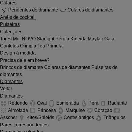
Colares
Pendentes de diamante
Colares de diamantes
Anéis de cocktail
Pulseiras
Colecções
Toi Et Moi
NOVO
Starlight
Pérola
Kaleida
Mayfair
Gaia
Confetes
Olímpia
Tea
Prímula
Design à medida
Precisa dele em breve?
Brincos de diamante
Colares de diamantes
Pulseiras de
diamantes
Diamantes
Voltar
Diamantes
Redondo
Oval
Esmeralda
Pera
Radiante
Almofada
Princesa
Marquise
Coração
Asscher
Kites/Shields
Cortes antigos
Triângulos
Pares correspondentes
Diamantes coloridos