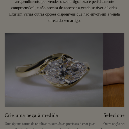
arrependimento por vender o seu artigo. Isso é perfeitamente
coloridos, por outro lado, não têm um preço de mercado.
compreensível, e não precisa de apressar a venda se tiver dúvidas.
Os comerciantes de diamantes irão, muito provavelmente, acompanhar
Existem várias outras opções disponíveis que não envolvem a venda
essas flutuações e oferecer-lhe-ão um preço que reflita os preços atuais
direta do seu artigo.
do mercado.
Crie uma peça à medida
Selecione 
Uma óptima forma de reutilizar as suas Joias preciosas é criar joias
Outra opção seria 