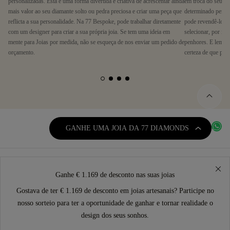
personalizadas. Esta é uma forma divertida e criativa de acrescentar ainda
em troca do seu a
mais valor ao seu diamante solto ou pedra preciosa e criar uma peça que
determinado períod
reflicta a sua personalidade. Na 77 Bespoke, pode trabalhar diretamente
pode revendê-lo. 
com um designer para criar a sua própria joia. Se tem uma ideia em
selecionar, por iss
mente para Joias por medida, não se esqueça de nos enviar um pedido de
penhores. E lembre
orçamento.
certeza de que pod
GANHE UMA JOIA DA 77 DIAMONDS
Ganhe € 1.169 de desconto nas suas joias
Gostava de ter € 1.169 de desconto em joias artesanais? Participe no
nosso sorteio para ter a oportunidade de ganhar e tornar realidade o
design dos seus sonhos.