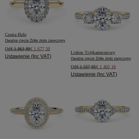
Cassia Halo
Owalne cięcie Żółte złoto zaręczyny
Od
€ 1.863,89
€ 1.677,50
Lisbon Trójkamieniowy
Ustawienie (Inc VAT)
Owalne cięcie Żółte złoto zaręczyny
Od
€ 1.557,95
€ 1.402,16
Ustawienie (Inc VAT)