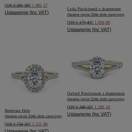
Od
€ 2.201,30
€ 1.981,17
Leila Pierścionek z diamentem
Ustawienie (Inc VAT)
Owalne cięcie Żółte złoto zaręczyny
Od
€ 1.173,43
€ 1.056,09
Ustawienie (Inc VAT)
Oxford Pierścionek z diamentem
Owalne cięcie Żółte złoto zaręczyny
Od
€ 1.340,22
€ 1.206,19
Battersea Halo
Ustawienie (Inc VAT)
Owalne cięcie Żółte złoto zaręczyny
Od
€ 1.724,33
€ 1.551,89
Ustawienie (Inc VAT)