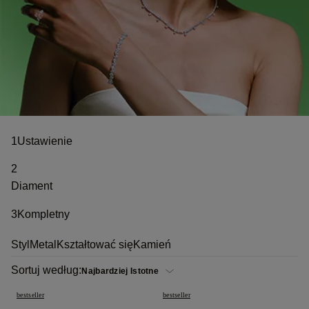
1
Ustawienie
2
Diament
3
Kompletny
Styl
Metal
Kształtować się
Kamień
Sortuj według:
bestseller
bestseller