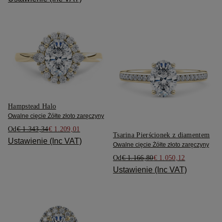
Hampstead Halo
Owalne cięcie Żółte złoto zaręczyny
Od
€ 1.343,34
€ 1.209,01
Tsarina Pierścionek z diamentem
Ustawienie (Inc VAT)
Owalne cięcie Żółte złoto zaręczyny
Od
€ 1.166,80
€ 1.050,12
Ustawienie (Inc VAT)