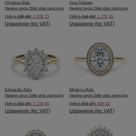
Olympia Halo
Gaia Vintage
Owalne cięcie Żółte złoto zaręczyny
Owalne cięcie Żółte złoto zaręczyny
Od
€ 1.198,58
€ 1.078,73
Od
€ 1.310,29
€ 1.179,26
Ustawienie (Inc VAT)
Ustawienie (Inc VAT)
Edwardia Halo
Minerva Halo
Owalne cięcie Żółte złoto zaręczyny
Owalne cięcie Żółte złoto zaręczyny
Od
€ 1.354,38
€ 1.218,94
Od
€ 1.054,47
€ 949,03
Ustawienie (Inc VAT)
Ustawienie (Inc VAT)