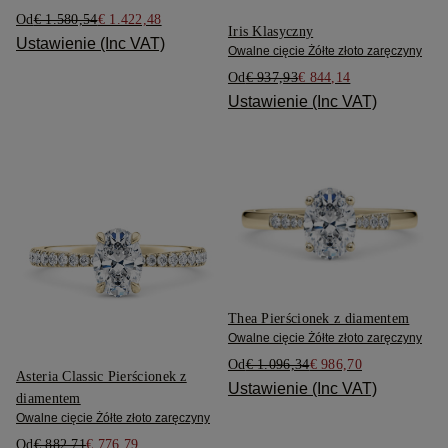
Od
€ 1.580,54
€ 1.422,48
Iris Klasyczny
Ustawienie (Inc VAT)
Owalne cięcie Żółte złoto zaręczyny
Od
€ 937,93
€ 844,14
Ustawienie (Inc VAT)
Thea Pierścionek z diamentem
Owalne cięcie Żółte złoto zaręczyny
Od
€ 1.096,34
€ 986,70
Asteria Classic Pierścionek z
Ustawienie (Inc VAT)
diamentem
Owalne cięcie Żółte złoto zaręczyny
Od
€ 882,71
€ 776,79