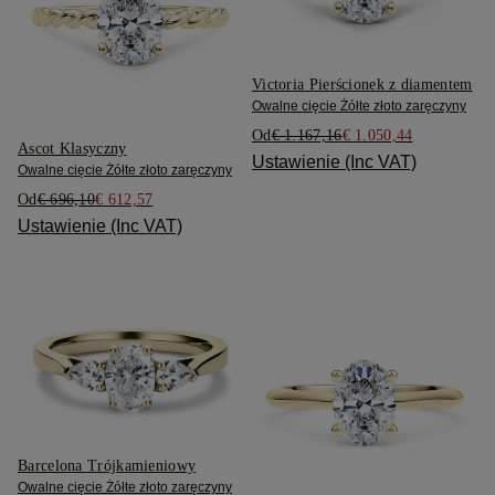
Victoria Pierścionek z diamentem
Owalne cięcie Żółte złoto zaręczyny
Od
€ 1.167,16
€ 1.050,44
Ascot Klasyczny
Ustawienie (Inc VAT)
Owalne cięcie Żółte złoto zaręczyny
Od
€ 696,10
€ 612,57
Ustawienie (Inc VAT)
Barcelona Trójkamieniowy
Owalne cięcie Żółte złoto zaręczyny