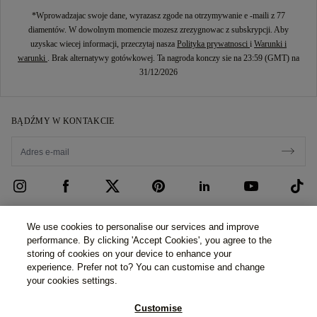
*Wprowadzajac swoje dane, wyrazasz zgode na otrzymywanie e -maili z 77
diamentów. W dowolnym momencie mozesz zrezygnowac z subskrypcji. Aby
uzyskac wiecej informacji, przeczytaj nasza
Polityka prywatnosci
i
Warunki i
warunki
. Brak alternatywy gotówkowej. Ta nagroda konczy sie na 23:59 (GMT) na
31/12/2026
BĄDŹMY W KONTAKCIE
OBSŁUGA KLIENTA
We use cookies to personalise our services and improve
performance. By clicking 'Accept Cookies', you agree to the
Skontaktuj się z nami
O NAS
storing of cookies on your device to enhance your
experience. Prefer not to? You can customise and change
Umów się na wizytę
Nasza Historia
PRAWO I PRYWATNOŚĆ
your cookies settings.
Często zadawane pytania
Nasze Salony
Polityka prywatności
Customise
Dostawa i zwroty