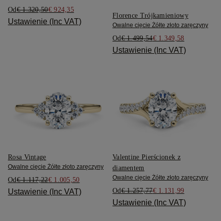
Od
€ 1.320,50
€ 924,35
Florence Trójkamieniowy
Ustawienie (Inc VAT)
Owalne cięcie Żółte złoto zaręczyny
Od
€ 1.499,54
€ 1.349,58
Ustawienie (Inc VAT)
Rosa Vintage
Valentine Pierścionek z
Owalne cięcie Żółte złoto zaręczyny
diamentem
Owalne cięcie Żółte złoto zaręczyny
Od
€ 1.117,22
€ 1.005,50
Od
€ 1.257,77
€ 1.131,99
Ustawienie (Inc VAT)
Ustawienie (Inc VAT)