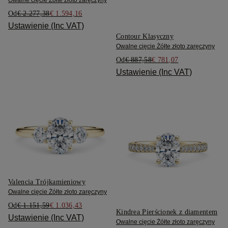
Owalne cięcie Żółte złoto zaręczyny
Od
€ 2.277,38
€ 1.594,16
Ustawienie (Inc VAT)
Contour Klasyczny
Owalne cięcie Żółte złoto zaręczyny
Od
€ 887,58
€ 781,07
Ustawienie (Inc VAT)
Valencia Trójkamieniowy
Owalne cięcie Żółte złoto zaręczyny
Od
€ 1.151,59
€ 1.036,43
Kindrea Pierścionek z diamentem
Ustawienie (Inc VAT)
Owalne cięcie Żółte złoto zaręczyny