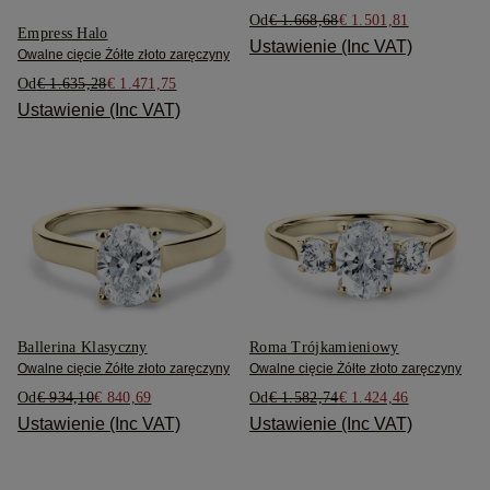
Od
€ 1.668,68
€ 1.501,81
Empress Halo
Ustawienie (Inc VAT)
Owalne cięcie Żółte złoto zaręczyny
Od
€ 1.635,28
€ 1.471,75
Ustawienie (Inc VAT)
Ballerina Klasyczny
Roma Trójkamieniowy
Owalne cięcie Żółte złoto zaręczyny
Owalne cięcie Żółte złoto zaręczyny
Od
€ 934,10
€ 840,69
Od
€ 1.582,74
€ 1.424,46
Ustawienie (Inc VAT)
Ustawienie (Inc VAT)