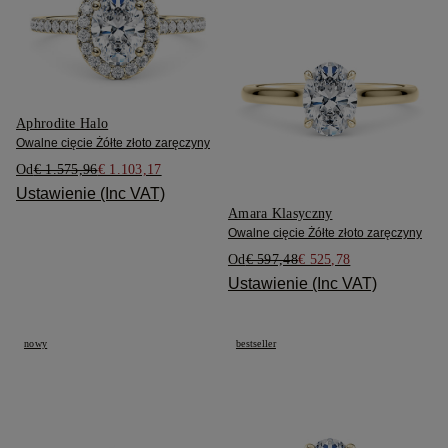
Aphrodite Halo
Owalne cięcie Żółte złoto zaręczyny
Od
€ 1.575,96
€ 1.103,17
Ustawienie (Inc VAT)
Amara Klasyczny
Owalne cięcie Żółte złoto zaręczyny
Od
€ 597,48
€ 525,78
Ustawienie (Inc VAT)
nowy
bestseller