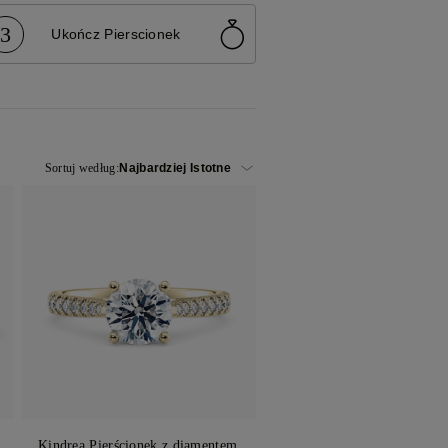
3
Ukończ Pierscionek
NE
Sortuj według:
Kindrea Pierścionek z diamentem