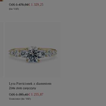
Od
€ 1.476,94
€ 1.329,25
(Inc VAT)
Lyra Pierścionek z diamentem
Żółte złoto zaręczyny
Od
€ 1.395,41
€ 1.255,87
Ustawienie (Inc VAT)