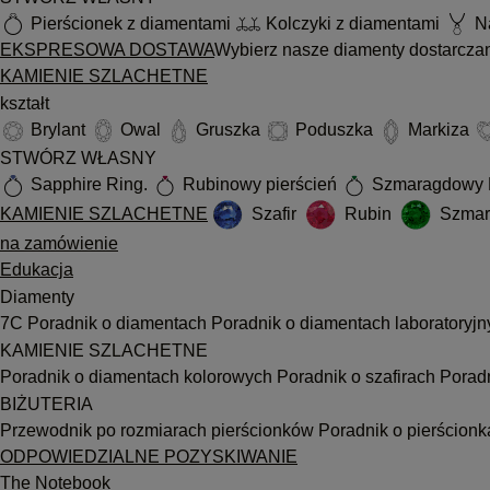
Pierścionek z diamentami
Kolczyki z diamentami
Na
EKSPRESOWA DOSTAWA
Wybierz nasze diamenty dostarcza
KAMIENIE SZLACHETNE
kształt
Brylant
Owal
Gruszka
Poduszka
Markiza
STWÓRZ WŁASNY
Sapphire Ring.
Rubinowy pierścień
Szmaragdowy 
KAMIENIE SZLACHETNE
Szafir
Rubin
Szmar
na zamówienie
Edukacja
Diamenty
7C
Poradnik o diamentach
Poradnik o diamentach laboratoryj
KAMIENIE SZLACHETNE
Poradnik o diamentach kolorowych
Poradnik o szafirach
Porad
BIŻUTERIA
Przewodnik po rozmiarach pierścionków
Poradnik o pierścion
ODPOWIEDZIALNE POZYSKIWANIE
The Notebook