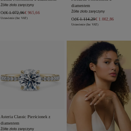
Żółte złoto zaręczyny
diamentem
Żółte złoto zaręczyny
Od
€ 1.072,96
€ 965,66
Ustawienie (Inc VAT)
Od
€ 1.114,29
€ 1.002,86
Ustawienie (Inc VAT)
Asteria Classic Pierścionek z
diamentem
Żółte złoto zaręczyny