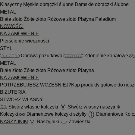
Klasyczny
Męskie obrączki ślubne
Damskie obrączki ślubne
METAL
Białe złoto
Żółte złoto
Różowe złoto
Platyna
Paladium
NOWOŚCI
NA ZAMÓWIENIE
Pierścienie wieczności
STYL
Oprawa pazurkowa
Zdobienie kanałowe
METAL
Białe złoto
Żółte złoto
Różowe złoto
Platyna
NA ZAMÓWIENIE
POTRZEBUJESZ WCZEŚNIEJ?
Kup produkty gotowe do nosz
BIŻUTERIA
STWÓRZ WŁASNY
Stwórz własne kolczyki
Stwórz własny naszyjnik
Kolczyki
Diamentowe kolczyki sztyfty
Diamentowe Kolc
NASZYJNIKI
Naszyjniki
Zawieszki