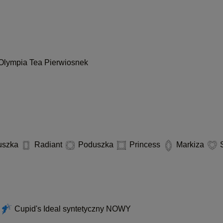
Olympia
Tea
Pierwiosnek
uszka
Radiant
Poduszka
Princess
Markiza
S
d
Cupid's Ideal syntetyczny
NOWY