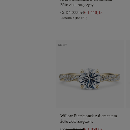
Żółte złoto zaręczyny
Od
€ 1.233,54
€ 1.110,18
Ustawienie (Inc VAT)
NOWY
Willow Pierścionek z diamentem
Żółte złoto zaręczyny
Od
€ 1.166,69
€ 1.050,02