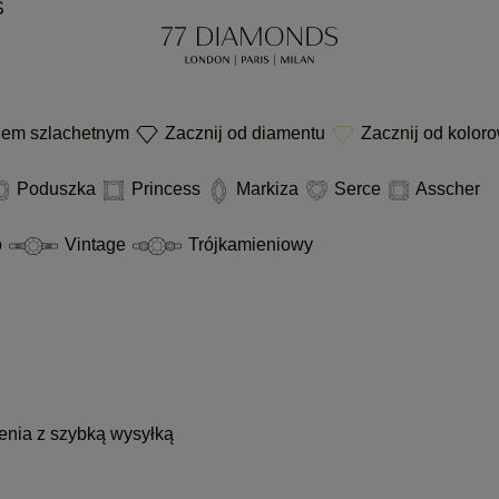
S
niem szlachetnym
Zacznij od diamentu
Zacznij od kolor
Poduszka
Princess
Markiza
Serce
Asscher
o
Vintage
Trójkamieniowy
enia z szybką wysyłką