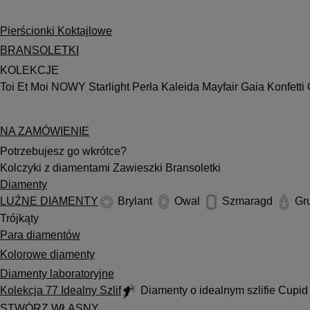
Pierścionki Koktajlowe
BRANSOLETKI
KOLEKCJE
Toi Et Moi
NOWY
Starlight
Perła
Kaleida
Mayfair
Gaia
Konfetti
NA ZAMÓWIENIE
Potrzebujesz go wkrótce?
Kolczyki z diamentami
Zawieszki
Bransoletki
Diamenty
LUŹNE DIAMENTY
Brylant
Owal
Szmaragd
Gr
Trójkąty
Para diamentów
Kolorowe diamenty
Diamenty laboratoryjne
Kolekcja 77 Idealny Szlif
Diamenty o idealnym szlifie Cupi
STWÓRZ WŁASNY