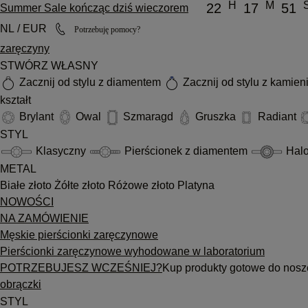
H
M
22
17
51
Summer Sale kończąc dziś wieczorem
NL / EUR
Potrzebuję pomocy?
zaręczyny
STWÓRZ WŁASNY
Zacznij od stylu z diamentem
Zacznij od stylu z kamie
kształt
Brylant
Owal
Szmaragd
Gruszka
Radiant
STYL
Klasyczny
Pierścionek z diamentem
Hal
METAL
Białe złoto
Żółte złoto
Różowe złoto
Platyna
NOWOŚCI
NA ZAMÓWIENIE
Męskie pierścionki zaręczynowe
Pierścionki zaręczynowe wyhodowane w laboratorium
POTRZEBUJESZ WCZEŚNIEJ?
Kup produkty gotowe do nosz
obrączki
STYL