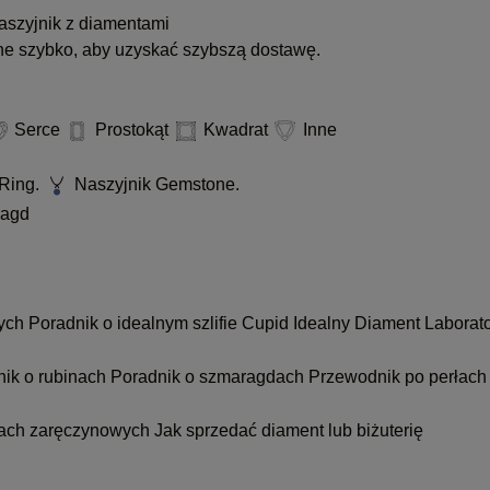
szyjnik z diamentami
ne szybko, aby uzyskać szybszą dostawę.
Serce
Prostokąt
Kwadrat
Inne
Ring.
Naszyjnik Gemstone.
agd
nych
Poradnik o idealnym szlifie Cupid
Idealny Diament Laborat
nik o rubinach
Poradnik o szmaragdach
Przewodnik po perłach
kach zaręczynowych
Jak sprzedać diament lub biżuterię