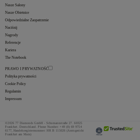
Nasze Salony
Nasze Obietnice
Odpowiedzialne Zaopatrzenie
Naciśnij
Nagrody
Referencje
Kariera
The Notebook
PRAWO I PRYWATNOŚĆ
Polityka prywatności
Cookie Policy
Regulamin
Impressum
©2026 77 Diamonds GmbH -
Schumannstraße 27. 60325
Frankfurt. Deutschland.
Phone Number:
+49 (0) 69 9754
6177,
Handelsregisternummer: HR B 115026 (Amtsgericht
Frankfurt am Main)