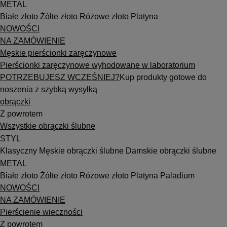
METAL
Białe złoto
Żółte złoto
Różowe złoto
Platyna
NOWOŚCI
NA ZAMÓWIENIE
Męskie pierścionki zaręczynowe
Pierścionki zaręczynowe wyhodowane w laboratorium
POTRZEBUJESZ WCZEŚNIEJ?
Kup produkty gotowe do
noszenia z szybką wysyłką
obrączki
Z powrotem
Wszystkie obrączki ślubne
STYL
Klasyczny
Męskie obrączki ślubne
Damskie obrączki ślubne
METAL
Białe złoto
Żółte złoto
Różowe złoto
Platyna
Paladium
NOWOŚCI
NA ZAMÓWIENIE
Pierścienie wieczności
Z powrotem