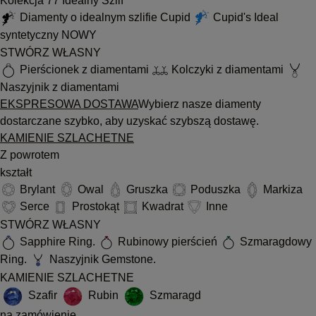
Kolekcja 77 Idealny Szlif
Diamenty o idealnym szlifie Cupid
Cupid's Ideal
syntetyczny
NOWY
STWÓRZ WŁASNY
Pierścionek z diamentami
Kolczyki z diamentami
Naszyjnik z diamentami
EKSPRESOWA DOSTAWA
Wybierz nasze diamenty
dostarczane szybko, aby uzyskać szybszą dostawę.
KAMIENIE SZLACHETNE
Z powrotem
kształt
Brylant
Owal
Gruszka
Poduszka
Markiza
Serce
Prostokąt
Kwadrat
Inne
STWÓRZ WŁASNY
Sapphire Ring.
Rubinowy pierścień
Szmaragdowy
Ring.
Naszyjnik Gemstone.
KAMIENIE SZLACHETNE
Szafir
Rubin
Szmaragd
na zamówienie