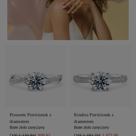
Pirouette Pierścionek z
Kindrea Pierścionek z
diamentem
diamentem
Białe złoto zaręczyny
Białe złoto zaręczyny
Od
€ 1.110,94
€ 999,85
Od
€ 1.192,23
€ 1.073,00