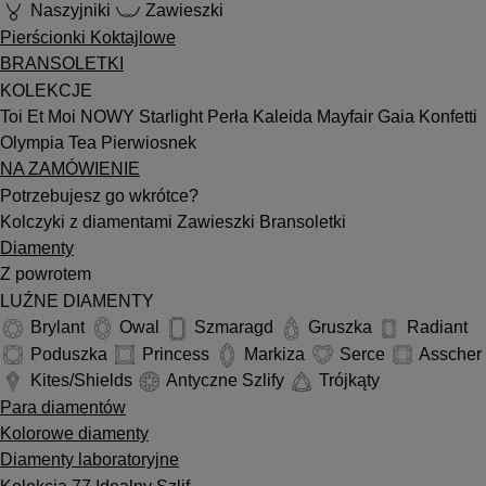
Naszyjniki
Zawieszki
Pierścionki Koktajlowe
BRANSOLETKI
KOLEKCJE
Toi Et Moi
NOWY
Starlight
Perła
Kaleida
Mayfair
Gaia
Konfetti
Olympia
Tea
Pierwiosnek
NA ZAMÓWIENIE
Potrzebujesz go wkrótce?
Kolczyki z diamentami
Zawieszki
Bransoletki
Diamenty
Z powrotem
LUŹNE DIAMENTY
Brylant
Owal
Szmaragd
Gruszka
Radiant
Poduszka
Princess
Markiza
Serce
Asscher
Kites/Shields
Antyczne Szlify
Trójkąty
Para diamentów
Kolorowe diamenty
Diamenty laboratoryjne