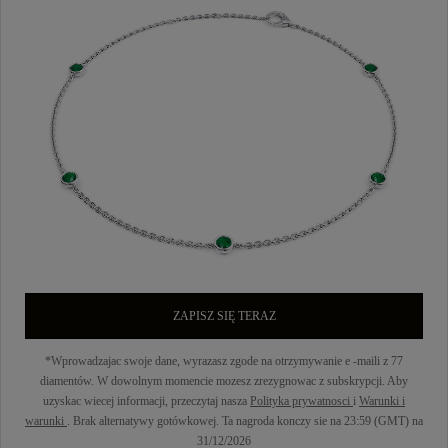
ZAPISZ SIĘ TERAZ
*Wprowadzajac swoje dane, wyrazasz zgode na otrzymywanie e -maili z 77
diamentów. W dowolnym momencie mozesz zrezygnowac z subskrypcji. Aby
uzyskac wiecej informacji, przeczytaj nasza
Polityka prywatnosci
i
Warunki i
warunki
. Brak alternatywy gotówkowej. Ta nagroda konczy sie na 23:59 (GMT) na
31/12/2026