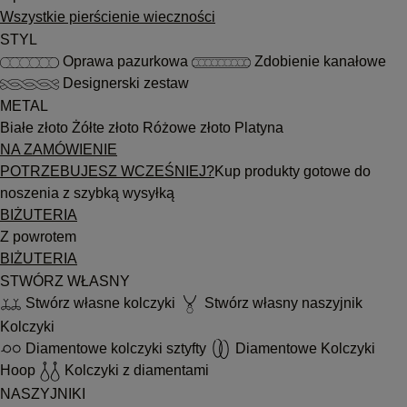
Wszystkie pierścienie wieczności
STYL
Oprawa pazurkowa
Zdobienie kanałowe
Designerski zestaw
METAL
Białe złoto
Żółte złoto
Różowe złoto
Platyna
NA ZAMÓWIENIE
POTRZEBUJESZ WCZEŚNIEJ?
Kup produkty gotowe do
noszenia z szybką wysyłką
BIŻUTERIA
Z powrotem
BIŻUTERIA
STWÓRZ WŁASNY
Stwórz własne kolczyki
Stwórz własny naszyjnik
Kolczyki
Diamentowe kolczyki sztyfty
Diamentowe Kolczyki
Hoop
Kolczyki z diamentami
NASZYJNIKI