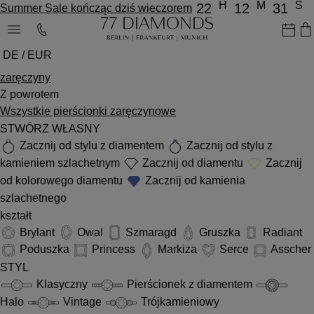
H
M
S
22
12
31
Summer Sale kończąc dziś wieczorem
DE / EUR
zaręczyny
Z powrotem
Wszystkie pierścionki zaręczynowe
STWÓRZ WŁASNY
Zacznij od stylu z diamentem
Zacznij od stylu z
kamieniem szlachetnym
Zacznij od diamentu
Zacznij
od kolorowego diamentu
Zacznij od kamienia
szlachetnego
kształt
Brylant
Owal
Szmaragd
Gruszka
Radiant
Poduszka
Princess
Markiza
Serce
Asscher
STYL
Klasyczny
Pierścionek z diamentem
Halo
Vintage
Trójkamieniowy