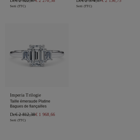
De
€ 2 522,87
€ 2 270,58
De
€ 2 374,17
€ 2 136,75
Serti (TTC)
Serti (TTC)
Imperia Trilogie
Taille émeraude Platine
Bagues de fiançailles
De
€ 2 812,38
€ 1 968,66
Serti (TTC)