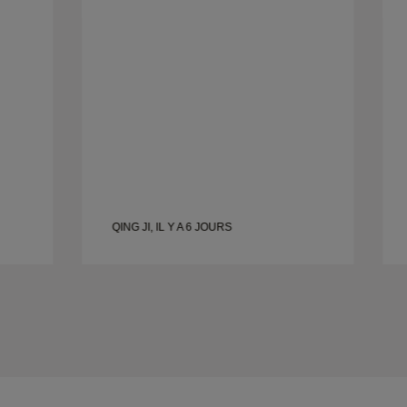
pour un autre jour. Globalement une
ne
bonne expérience, des bijoux de bonne
qualité. Ma femme est heureuse.
QING JI, IL Y A 6 JOURS