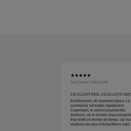
low Gold
Soft Court in Yellow Gold
 CLIENT ET
EXCELLENT PRIX, EXCELLENTS BIJ
Excellent prix, de superbes bijoux. La
commande est traitée rapidement.
 client et prix incroyables
Cependant, le service pourrait être
on sécurisée !
amélioré, car le rendez-vous est parfo
trop limité en termes de temps, car no
voulions voir plus d’échantillons mais
devons prendre un autre rendez-vous