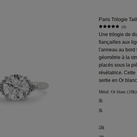
Paris Trilogie Ta
(4)
Une trilogie de d
fiançailles aux li
l'anneau au bord 
géométrie à la st
placés sous la pi
révélatrice. Cette
sertie en Or blan
Métal:
Or blanc (18k)
9k
9k
18k