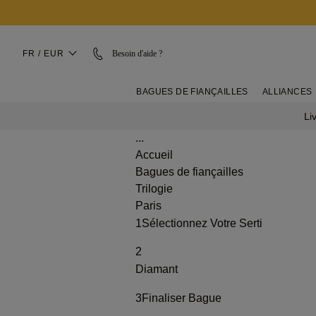
FR / EUR
Besoin d'aide ?
BAGUES DE FIANÇAILLES
ALLIANCES
Li
...
Accueil
Bagues de fiançailles
Trilogie
Paris
1
Sélectionnez Votre Serti
2
Diamant
3
Finaliser Bague