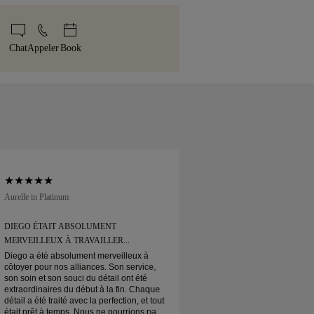
aison. Pour certains articles de grande
le plus grand soin à chaque création.
e
politique de taille
.
lisons un service d'expédition spécialisé
anal est livré dans notre coffret jaune
it ou Brinks. Si vous n'êtes pas
soigneusement emballé et prêt pour
Chat
Appeler
Book
sfait de votre achat, vous pouvez le
échanger sous 30 jours.
Aurelle in Platinum
Soft Court in Platinum
DIEGO ÉTAIT ABSOLUMENT
DIEGO ÉTAIT ABS
MERVEILLEUX À TRAVAILLER...
MERVEILLEUX À TR
Diego a été absolument merveilleux à
Diego a été absolum
côtoyer pour nos alliances. Son service,
côtoyer pour nos all
son soin et son souci du détail ont été
son soin et son souci
extraordinaires du début à la fin. Chaque
extraordinaires du d
détail a été traité avec la perfection, et tout
détail a été traité av
était prêt à temps. Nous ne pourrions pas
était prêt à temps. 