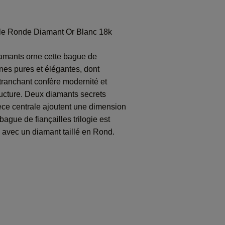
ille Ronde Diamant Or Blanc 18k
iamants orne cette bague de
gnes pures et élégantes, dont
tranchant confère modernité et
ructure. Deux diamants secrets
èce centrale ajoutent une dimension
 bague de fiançailles trilogie est
c avec un diamant taillé en Rond.