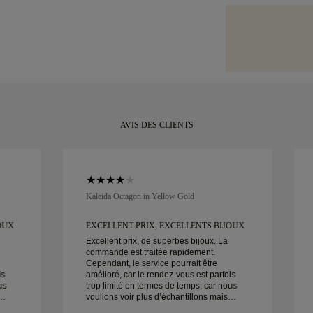
problème de livr
Nous apportons 
Consultez notr
valeur, nous uti
Votre bijou artis
tel que Malca-Am
emblématique, 
entièrement sati
votre moment.
retourner ou l'
AVIS DES CLIENTS
Kaleida Octagon in Yellow Gold
OUX
EXCELLENT PRIX, EXCELLENTS BIJOUX
Excellent prix, de superbes bijoux. La
commande est traitée rapidement.
Cependant, le service pourrait être
is
amélioré, car le rendez-vous est parfois
us
trop limité en termes de temps, car nous
voulions voir plus d’échantillons mais
devons prendre un autre rendez-vous