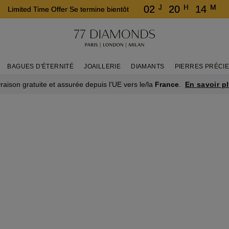
J
H
M
02
20
14
Limited Time Offer Se termine bientôt
BAGUES D'ÉTERNITÉ
JOAILLERIE
DIAMANTS
PIERRES PRÉCI
En savoir p
vraison gratuite et assurée depuis l'UE vers le/la
France
.