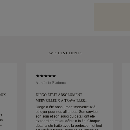
problème de livr
Nous apportons 
Consultez notr
valeur, nous uti
Votre bijou artis
tel que Malca-Am
emblématique, 
entièrement sati
votre moment.
retourner ou l'
AVIS DES CLIENTS
Aurelle in Platinum
OUX
DIEGO ÉTAIT ABSOLUMENT
MERVEILLEUX À TRAVAILLER...
Diego a été absolument merveilleux à
côtoyer pour nos alliances. Son service,
is
son soin et son souci du détail ont été
us
extraordinaires du début à la fin. Chaque
détail a été traité avec la perfection, et tout