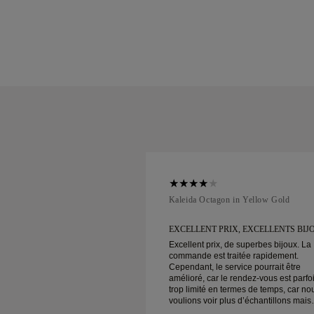
ellow Gold
Kaleida Octagon in Yellow Gold
X, EXCELLENTS BIJOUX
EXCELLENT PRIX, EXCELLENTS BIJ
de superbes bijoux. La
Excellent prix, de superbes bijoux. La
aitée rapidement.
commande est traitée rapidement.
rvice pourrait être
Cependant, le service pourrait être
 rendez-vous est parfois
amélioré, car le rendez-vous est parfo
ermes de temps, car nous
trop limité en termes de temps, car no
us d’échantillons mais
voulions voir plus d’échantillons mais
un autre rendez-vous
devons prendre un autre rendez-vous