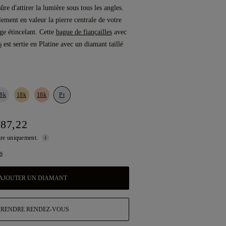
ûre d'attirer la lumière sous tous les angles.
ement en valeur la pierre centrale de votre
ge étincelant. Cette
bague de fiançailles
avec
s
est sertie en Platine avec un diamant taillé
8k
18k
18k
Pt
787,22
ture uniquement.
s
AJOUTER UN DIAMANT
PRENDRE RENDEZ-VOUS