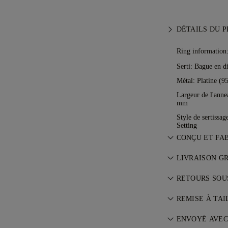
DÉTAILS DU 
Ring information
Serti: Bague en d
Métal:
Platine (9
Largeur de l'anne
mm
Style de sertissag
Setting
CONÇU ET FA
L’art du bijou, 
LIVRAISON G
maîtres joaillie
Tous les frais de
RETOURS SOUS
lieu de résidenc
Si vous n’êtes p
risque et entièr
REMISE À TAI
retourner ou éc
spéciale FedEx 
Pour un ajustem
Consultez nos
ENVOYÉ AVE
C
Nous assurons 
remise à taille g