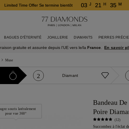
J
H
M
03
21
35
Limited Time Offer Se termine bientôt
BAGUES D'ÉTERNITÉ
JOAILLERIE
DIAMANTS
PIERRES PRÉCI
En savoir p
vraison gratuite et assurée depuis l'UE vers le/la
France
.
Muse
2
Diamant
Bandeau De 
ugez souris latéralement
Poire Diaman
pour vue 360°
(12)
Succombez à l'éclat d