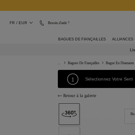
FR / EUR
Besoin d'aide ?
BAGUES DE FIANÇAILLES
ALLIANCES
Li
...
Bagues De Fiançailles
Bague En Diamants
1
Sélectionnez Votre Serti
Retour à la galerie
Bo