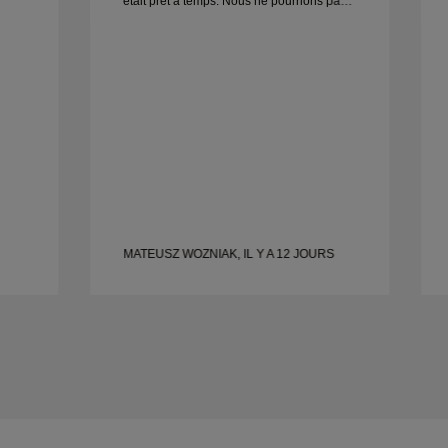
était prêt à temps. Nous ne pourrions pas
être plus satisfaits de cette expérience et
ne
le recommandons vivement à tous ceux
qui cherchent de belles alliances bien
conçues.
MATEUSZ WOZNIAK, IL Y A 12 JOURS