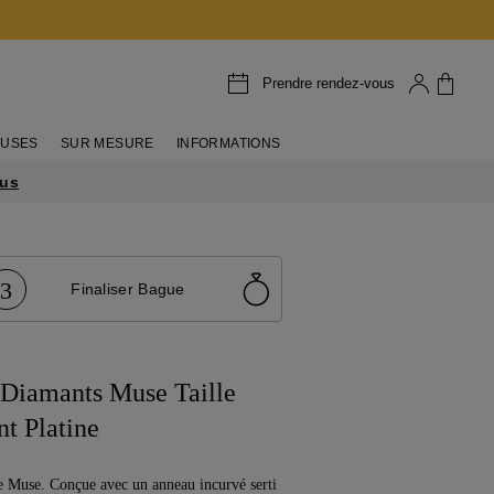
Prendre rendez-vous
EUSES
SUR MESURE
INFORMATIONS
lus
3
Finaliser Bague
Diamants Muse Taille
t Platine
e Muse. Conçue avec un anneau incurvé serti