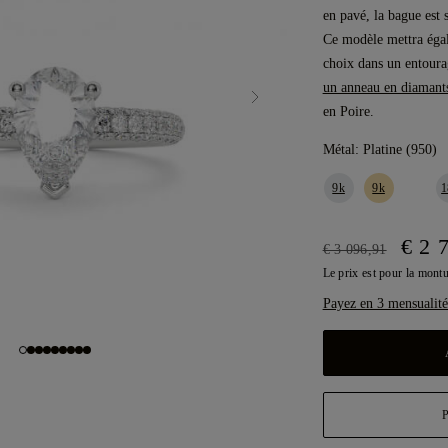
en pavé, la bague est s
Ce modèle mettra égal
choix dans un entoura
un anneau en diamant
en Poire.
Métal:
Platine (950)
9k
9k
1
€ 2 
€ 3 096,91
Le prix est pour la mon
Payez en 3 mensualité