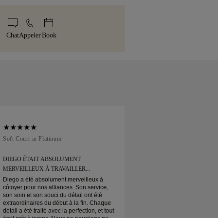
aison. Pour certains articles de grande
le plus grand soin à chaque création.
e
politique de taille
.
lisons un service d'expédition spécialisé
anal est livré dans notre coffret jaune
it ou Brinks. Si vous n'êtes pas
soigneusement emballé et prêt pour
Chat
Appeler
Book
sfait de votre achat, vous pouvez le
échanger sous 30 jours.
Soft Court in Platinum
Traditional Court in
DIEGO ÉTAIT ABSOLUMENT
J’AI COMMANDÉ M
MERVEILLEUX À TRAVAILLER...
LIGNE
Diego a été absolument merveilleux à
J’ai commandé mon a
côtoyer pour nos alliances. Son service,
Arrivé quand prévu.
son soin et son souci du détail ont été
Mon alliance en plati
extraordinaires du début à la fin. Chaque
et je suis très conten
détail a été traité avec la perfection, et tout