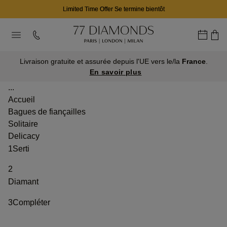
Limited Time Offer Se termine bientôt
Livraison gratuite et assurée depuis l'UE vers le/la
France
.
En savoir plus
...
Accueil
Bagues de fiançailles
Solitaire
Delicacy
1
Serti
2
Diamant
3
Compléter