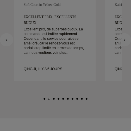
Soft Court in Yellow Gold
Kaleida Oc
EXCELLENT PRIX, EXCELLENTS
EXCELLEN
BIJOUX
BIJOUX
Excellent prix, de superbes bijoux. La
Excellent 
commande est traitée rapidement.
commande 
Cependant, le service pourrait être
Cependant,
amélioré, car le rendez-vous est
amélioré, 
parfois trop limité en termes de temps,
parfois tr
car nous voulions voir plus
car nous v
d’échantillons mais devons prendre un
d’échanti
autre rendez-vous pour un autre jour.
autre rend
Globalement une bonne expérience,
Globaleme
QING JI, IL Y A 6 JOURS
QING JI, 
des bijoux de bonne qualité. Ma
des bijou
femme est heureuse.
femme est