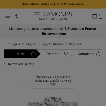
Offre à Durée Limitée
—
Jusqu'à 30 % de remise
Livraison gratuite et assurée depuis l'UE vers le/la
France
.
En savoir plus
...
Bagues De Fiançailles
Bague En Diamants
Marylebone
Serti
Diamant
Compléter
Retour à la galerie
Déplacez-vous à gauche et à
droite pour contrôler la vue à
360°