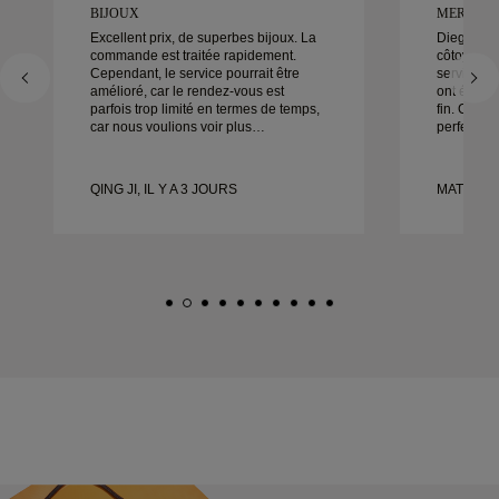
BIJOUX
MERVEILL
Excellent prix, de superbes bijoux. La
Diego a é
commande est traitée rapidement.
côtoyer po
Cependant, le service pourrait être
service, s
amélioré, car le rendez-vous est
ont été ex
parfois trop limité en termes de temps,
fin. Chaque
car nous voulions voir plus
perfection,
d’échantillons mais devons prendre un
Nous ne p
autre rendez-vous pour un autre jour.
satisfaits 
Globalement une bonne expérience,
recommand
QING JI, IL Y A 3 JOURS
MATEUSZ 
des bijoux de bonne qualité. Ma
qui cherch
femme est heureuse.
conçues.