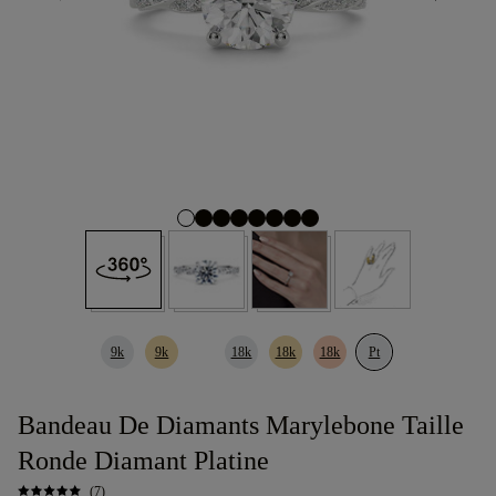
9k
9k
18k
18k
18k
Pt
Bandeau De Diamants Marylebone Taille
Ronde Diamant Platine
(7)