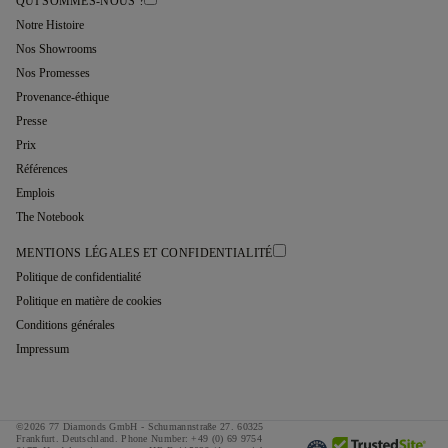
QUI SOMMES-NOUS ?
Notre Histoire
Nos Showrooms
Nos Promesses
Provenance-éthique
Presse
Prix
Références
Emplois
The Notebook
MENTIONS LÉGALES ET CONFIDENTIALITÉ
Politique de confidentialité
Politique en matière de cookies
Conditions générales
Impressum
©2026 77 Diamonds GmbH -
Schumannstraße 27. 60325
Frankfurt. Deutschland.
Phone Number:
+49 (0) 69 9754