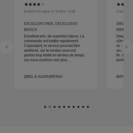
Kaleida Octagon in Yellow Gold
Aurelle in
EXCELLENT PRIX, EXCELLENTS
DIEGO É
BIJOUX
MERVEILL
Excellent prix, de superbes bijoux. La
Diego a é
commande est traitée rapidement.
côtoyer po
Cependant, le service pourrait être
service, s
amélioré, car le rendez-vous est
ont été ex
parfois trop limité en termes de temps,
fin. Chaque
car nous voulions voir plus
perfection,
d’échantillons mais devons prendre un
Nous ne p
autre rendez-vous pour un autre jour.
satisfaits 
Globalement une bonne expérience,
recommand
QING JI, AUJOURD'HUI
MATEUSZ 
des bijoux de bonne qualité. Ma
qui cherch
femme est heureuse.
conçues.