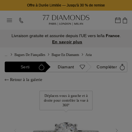
Offre à Durée Limitée
—
Jusqu'à 30 % de remise
Livraison gratuite et assurée depuis l'UE vers le/la
France
.
En savoir plus
...
Bagues De Fiançailles
Bague En Diamants
Aria
Serti
Diamant
Compléter
Retour à la galerie
Déplacez-vous à gauche et à
droite pour contrôler la vue à
360°