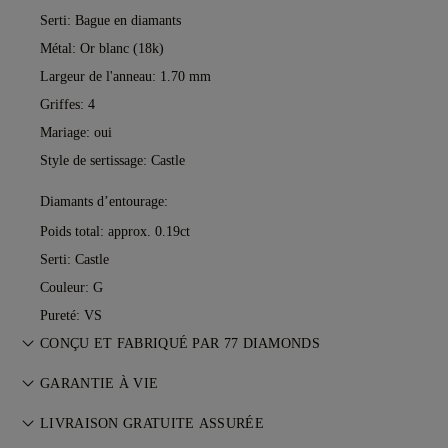
Serti: Bague en diamants
Métal:
Or blanc (18k)
Largeur de l'anneau: 1.70 mm
Griffes: 4
Mariage: oui
Style de sertissage: Castle
Diamants d’entourage:
Poids total: approx. 0.19ct
Serti: Castle
Couleur: G
Pureté: VS
CONÇU ET FABRIQUÉ PAR 77 DIAMONDS
L’art du bijou, perfectionné pièce par pièce par les maîtres
GARANTIE À VIE
joailliers de 77 Diamonds.
Avec tout achat chez 77 Diamonds, vous bénéficiez d’une
LIVRAISON GRATUITE ASSURÉE
garantie à vie couvrant les défauts de fabrication. Les