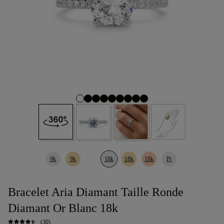
9k
9k
18k
18k
18k
Pt
Bracelet Aria Diamant Taille Ronde
Diamant Or Blanc 18k
(30)