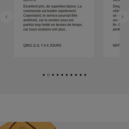
Excellent prix, de superbes bijoux. La
Diego a é
commande est traitée rapidement.
côtoyer po
Cependant, le service pourrait être
service, s
amélioré, car le rendez-vous est
ont été ex
parfois trop limité en termes de temps,
fin. Chaque
car nous voulions voir plus
perfection,
d’échantillons mais devons prendre un
Nous ne p
autre rendez-vous pour un autre jour.
satisfaits 
Globalement une bonne expérience,
recommand
QING JI, IL Y A 4 JOURS
MATEUSZ 
des bijoux de bonne qualité. Ma
qui cherch
femme est heureuse.
conçues.