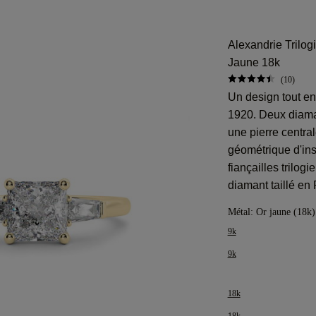
Alexandrie Trilog
Jaune 18k
(10)
Un design tout e
1920. Deux diamant
une pierre central
géométrique d'ins
fiançailles trilog
diamant taillé en
Métal:
Or jaune (18k)
9k
9k
18k