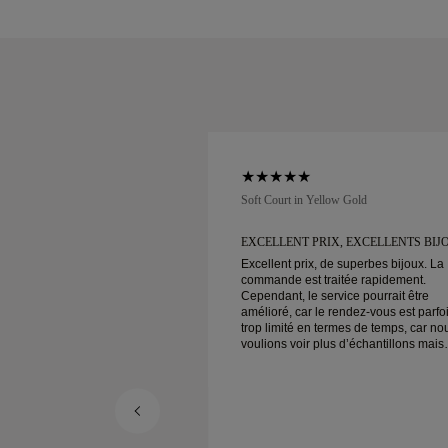
low Gold
Soft Court in Yellow Gold
 CLIENT ET
EXCELLENT PRIX, EXCELLENTS BIJ
Excellent prix, de superbes bijoux. La
commande est traitée rapidement.
 client et prix incroyables
Cependant, le service pourrait être
on sécurisée !
amélioré, car le rendez-vous est parfo
trop limité en termes de temps, car no
voulions voir plus d’échantillons mais
devons prendre un autre rendez-vous
pour un autre jour. Globalement une
bonne expérience, des bijoux de bon
qualité. Ma femme est heureuse.