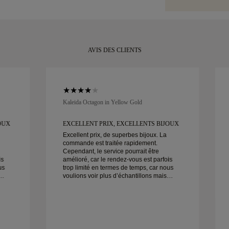
entièrement sati
votre moment.
retourner ou l'
AVIS DES CLIENTS
Kaleida Octagon in Yellow Gold
OUX
EXCELLENT PRIX, EXCELLENTS BIJOUX
Excellent prix, de superbes bijoux. La
commande est traitée rapidement.
Cependant, le service pourrait être
is
amélioré, car le rendez-vous est parfois
us
trop limité en termes de temps, car nous
voulions voir plus d’échantillons mais
devons prendre un autre rendez-vous
pour un autre jour. Globalement une
ne
bonne expérience, des bijoux de bonne
qualité. Ma femme est heureuse.