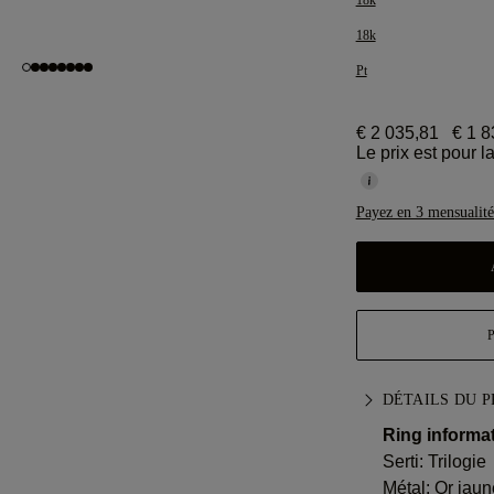
18k
18k
Pt
€ 2 035,81
€ 1 8
Le prix est pour 
Payez en 3 mensualité
DÉTAILS DU 
Ring informat
Serti: Trilogie
Métal:
Or jaun