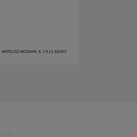
MATEUSZ WOZNIAK, IL Y A 13 JOURS
MATEUSZ WOZNIAK,