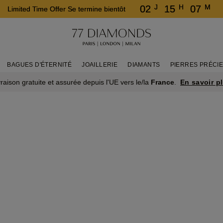
J
H
M
02
15
07
Limited Time Offer Se termine bientôt
BAGUES D'ÉTERNITÉ
JOAILLERIE
DIAMANTS
PIERRES PRÉCI
En savoir p
vraison gratuite et assurée depuis l'UE vers le/la
France
.