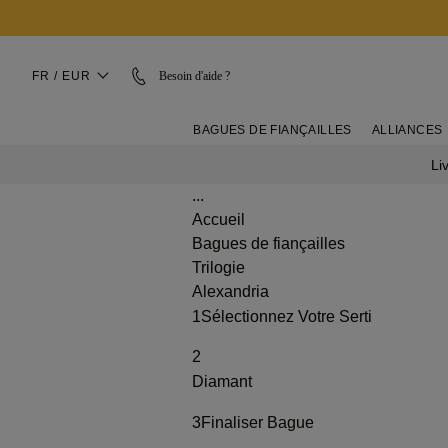
FR / EUR
Besoin d'aide ?
BAGUES DE FIANÇAILLES
ALLIANCES
Li
...
Accueil
Bagues de fiançailles
Trilogie
Alexandria
1
Sélectionnez Votre Serti
2
Diamant
3
Finaliser Bague