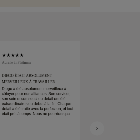
sfait de votre achat, vous pouvez le
échanger sous 30 jours.
Aurelle in Platinum
Soft Court in Platinum
DIEGO ÉTAIT ABSOLUMENT
DIEGO ÉTAIT ABS
MERVEILLEUX À TRAVAILLER...
MERVEILLEUX À TR
Diego a été absolument merveilleux à
Diego a été absolum
côtoyer pour nos alliances. Son service,
côtoyer pour nos all
son soin et son souci du détail ont été
son soin et son souci
extraordinaires du début à la fin. Chaque
extraordinaires du d
détail a été traité avec la perfection, et tout
détail a été traité av
était prêt à temps. Nous ne pourrions pas
était prêt à temps. 
être plus satisfaits de cette expérience et
être plus satisfaits 
le recommandons vivement à tous ceux
le recommandons vi
qui cherchent de belles alliances bien
qui cherchent de bel
conçues.
conçues.