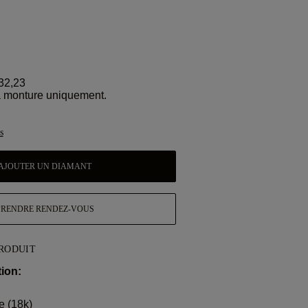
32,23
la monture uniquement.
s
AJOUTER UN DIAMANT
PRENDRE RENDEZ-VOUS
PRODUIT
ion:
e (18k)