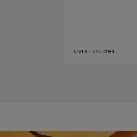
URD'HUI
QING JI, IL Y A 6 JOURS