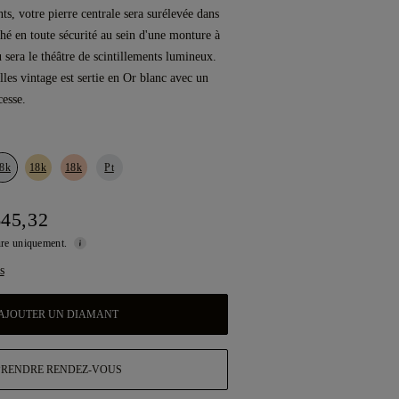
ts, votre pierre centrale sera surélevée dans
hé en toute sécurité au sein d'une monture à
u sera le théâtre de scintillements lumineux.
lles vintage est sertie en Or blanc avec un
cesse.
8k
18k
18k
Pt
645,32
ture uniquement.
s
AJOUTER UN DIAMANT
PRENDRE RENDEZ-VOUS