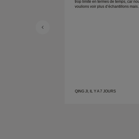
trop limité en termes de temps, car no
voulions voir plus d’échantillons mais
devons prendre un autre rendez-vous
pour un autre jour. Globalement une
bonne expérience, des bijoux de bon
qualité. Ma femme est heureuse.
QING JI, IL Y A 7 JOURS