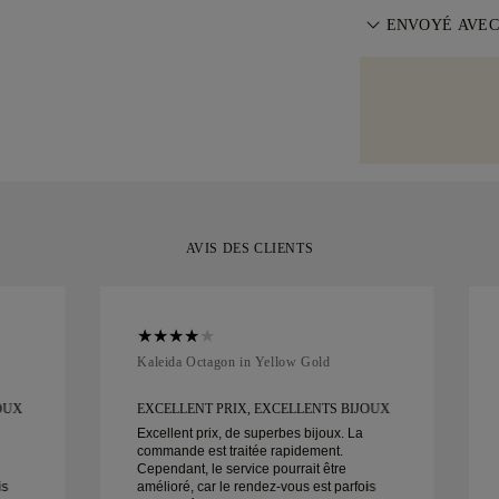
spéciale FedEx 
Pour un ajustem
Consultez nos
ENVOYÉ AVE
C
Nous assurons 
remise à taille g
problème de livr
Nous apportons 
Consultez notr
valeur, nous uti
Votre bijou artis
tel que Malca-Am
emblématique, 
entièrement sati
votre moment.
retourner ou l'
AVIS DES CLIENTS
Kaleida Octagon in Yellow Gold
OUX
EXCELLENT PRIX, EXCELLENTS BIJOUX
Excellent prix, de superbes bijoux. La
commande est traitée rapidement.
Cependant, le service pourrait être
is
amélioré, car le rendez-vous est parfois