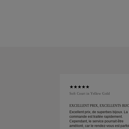
ellow Gold
Soft Court in Yellow Gold
 CLIENT ET
EXCELLENT PRIX, EXCELLENTS BIJ
Excellent prix, de superbes bijoux. La
commande est traitée rapidement.
 client et prix incroyables
Cependant, le service pourrait être
on sécurisée !
amélioré, car le rendez-vous est parfo