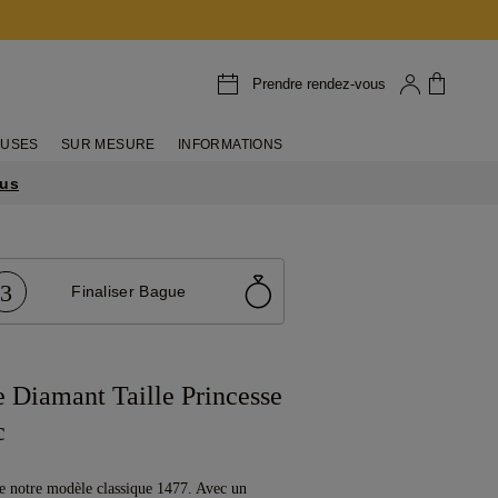
Prendre rendez-vous
EUSES
SUR MESURE
INFORMATIONS
lus
3
Finaliser Bague
 Diamant Taille Princesse
c
e notre modèle classique 1477. Avec un