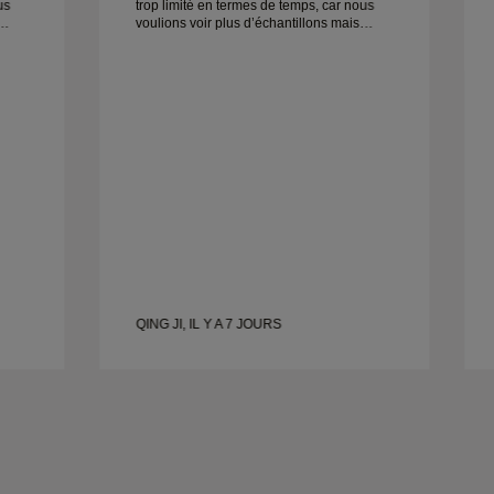
us
trop limité en termes de temps, car nous
voulions voir plus d’échantillons mais
devons prendre un autre rendez-vous
pour un autre jour. Globalement une
ne
bonne expérience, des bijoux de bonne
qualité. Ma femme est heureuse.
QING JI, IL Y A 7 JOURS