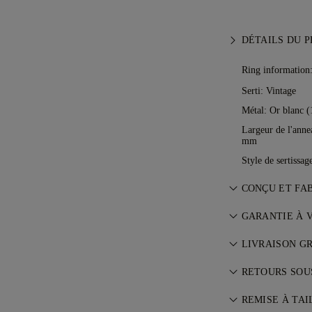
DÉTAILS DU 
Ring information
Serti: Vintage
Métal:
Or blanc (
Largeur de l'anne
mm
Style de sertissag
CONÇU ET FA
L’art du bijou, 
GARANTIE À V
maîtres joaillie
Avec tout achat
LIVRAISON G
d’une garantie à
Tous les frais de
Les réparations
RETOURS SOUS
lieu de résidenc
gratuitement. C
Si vous n’êtes p
risque et entièr
REMISE À TAI
retourner ou éc