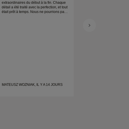
extraordinaires du début à la fin. Chaque
extraordinaires du d
détail a été traité avec la perfection, et tout
détail a été traité av
était prêt à temps. Nous ne pourrions pas
était prêt à temps. 
être plus satisfaits de cette expérience et
être plus satisfaits 
le recommandons vivement à tous ceux
le recommandons vi
qui cherchent de belles alliances bien
qui cherchent de bel
conçues.
conçues.
MATEUSZ WOZNIAK, IL Y A 14 JOURS
MATEUSZ WOZNIAK,