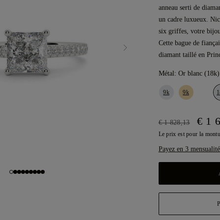
anneau serti de diaman
un cadre luxueux. Nic
six griffes, votre bijo
Cette bague de fiançai
diamant taillé en Prin
Métal:
Or blanc (18k)
9k
9k
1
€ 1 
€ 1 828,13
Le prix est pour la mon
Payez en 3 mensualité