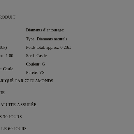
PRODUIT
:
Diamants d’entourage:
Type: Diamants naturels
18k)
Poids total: approx. 0.28ct
au: 1.80
Serti: Castle
Couleur: G
e: Castle
Pureté: VS
BRIQUÉ PAR 77 DIAMONDS
perfectionné pièce par pièce par les
IE
rs de 77 Diamonds.
 chez 77 Diamonds, vous bénéficiez
RATUITE ASSURÉE
 vie couvrant les défauts de fabrication.
 port sont gratuits, quel que soit votre
 nécessaires sont effectuées
 30 JOURS
e. Nous enverrons votre article sans
onsultez nos
Conditions Générales
.
as entièrement satisfait, vous pouvez
ement assuré par le service de livraison
LLE 60 JOURS
hanger votre achat sous 30 jours.