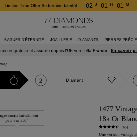
J
H
M
02
01
01
Limited Time Offer Se termine bientôt
BAGUES D'ÉTERNITÉ
JOAILLERIE
DIAMANTS
PIERRES PRÉCI
En savoir p
vraison gratuite et assurée depuis l'UE vers le/la
France
.
ntage
2
Diamant
1477 Vintage
ugez souris latéralement
18k Or Blan
pour vue 360°
(65)
Une version vintage d