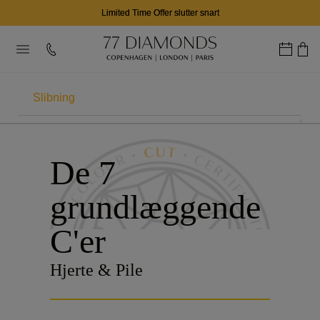
Limited Time Offer slutter snart
Slibning
7C'ER
De 7
Karat
grundlæggende
Farve
C'er
Klarhed
Hjerte & Pile
Certificering
Kontur