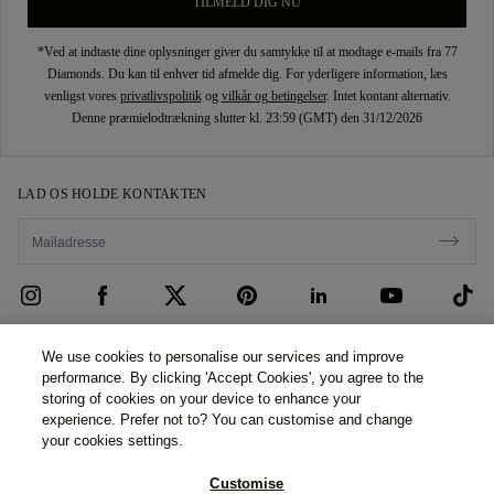
TILMELD DIG NU
*Ved at indtaste dine oplysninger giver du samtykke til at modtage e-mails fra 77
Diamonds. Du kan til enhver tid afmelde dig. For yderligere information, læs
venligst vores
privatlivspolitik
og
vilkår og betingelser
. Intet kontant alternativ.
Denne præmielodtrækning slutter kl. 23:59 (GMT) den 31/12/2026
LAD OS HOLDE KONTAKTEN
KUNDEPLEJE
We use cookies to personalise our services and improve
performance. By clicking 'Accept Cookies', you agree to the
Kontakt os
OM OS
storing of cookies on your device to enhance your
experience. Prefer not to? You can customise and change
Book et møde
Vores Historie
LOV OG PRIVATLIV
your cookies settings.
Spørgsmål og Svar
Vores Showrooms
Privatlivspolitik
Customise