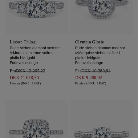
Lisbon Trilogi
Olympia Glorie
Pude-sleben diamant med<br
Pude-sleben diamant med<br
/>Marquise-slebne safirer i
/>Marquise-slebne safirer i
platin Hvidguld
platin Hvidguld
Forlovelsesringe
Forlovelsesringe
Fra
DKK 12.265,22
Fra
DKK 10.289,91
DKK 11.038,70
DKK 9.260,92
Fatning (INKL. SKAT)
Fatning (INKL. SKAT)