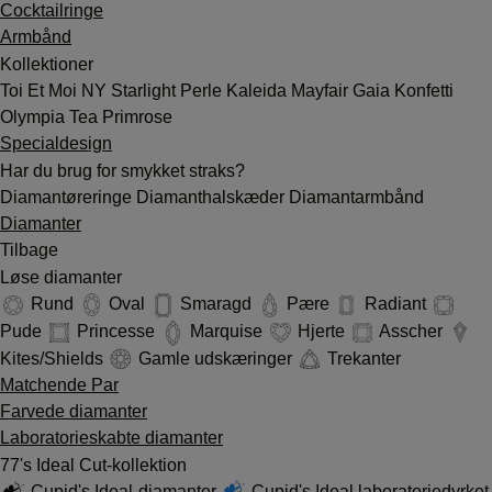
Cocktailringe
Armbånd
Kollektioner
Toi Et Moi
NY
Starlight
Perle
Kaleida
Mayfair
Gaia
Konfetti
Olympia
Tea
Primrose
Specialdesign
Har du brug for smykket straks?
Diamantøreringe
Diamanthalskæder
Diamantarmbånd
Diamanter
Tilbage
Løse diamanter
Rund
Oval
Smaragd
Pære
Radiant
Pude
Princesse
Marquise
Hjerte
Asscher
Kites/Shields
Gamle udskæringer
Trekanter
Matchende Par
Farvede diamanter
Laboratorieskabte diamanter
77's Ideal Cut-kollektion
Cupid's Ideal-diamanter
Cupid's Ideal laboratoriedyrket