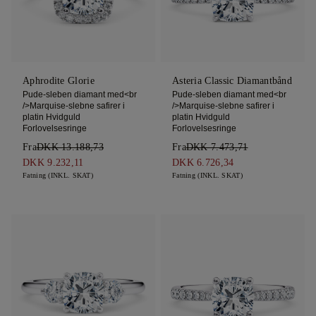
Aphrodite Glorie
Asteria Classic Diamantbånd
Pude-sleben diamant med<br
Pude-sleben diamant med<br
/>Marquise-slebne safirer i
/>Marquise-slebne safirer i
platin Hvidguld
platin Hvidguld
Forlovelsesringe
Forlovelsesringe
Fra
DKK 13.188,73
Fra
DKK 7.473,71
DKK 9.232,11
DKK 6.726,34
Fatning (INKL. SKAT)
Fatning (INKL. SKAT)