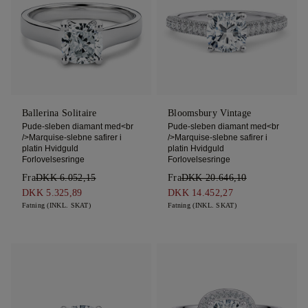
Ballerina Solitaire
Bloomsbury Vintage
Pude-sleben diamant med<br
Pude-sleben diamant med<br
/>Marquise-slebne safirer i
/>Marquise-slebne safirer i
platin Hvidguld
platin Hvidguld
Forlovelsesringe
Forlovelsesringe
Fra
DKK 6.052,15
Fra
DKK 20.646,10
DKK 5.325,89
DKK 14.452,27
Fatning (INKL. SKAT)
Fatning (INKL. SKAT)