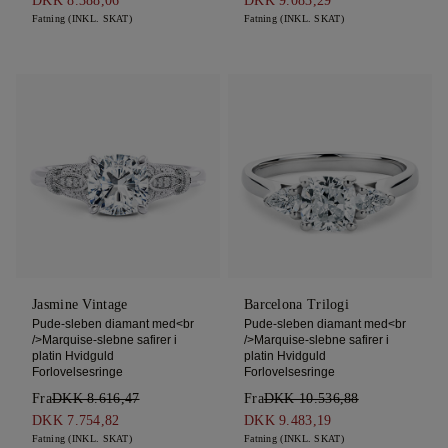
DKK 8.388,06
DKK 9.083,29
Fatning (INKL. SKAT)
Fatning (INKL. SKAT)
Jasmine Vintage
Barcelona Trilogi
Pude-sleben diamant med<br
Pude-sleben diamant med<br
/>Marquise-slebne safirer i
/>Marquise-slebne safirer i
platin Hvidguld
platin Hvidguld
Forlovelsesringe
Forlovelsesringe
Fra
DKK 8.616,47
Fra
DKK 10.536,88
DKK 7.754,82
DKK 9.483,19
Fatning (INKL. SKAT)
Fatning (INKL. SKAT)