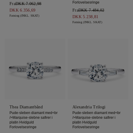
Forlovelsesringe
Fra
DKK 7.062,98
DKK 6.356,69
Fra
DKK 7.484,02
Fatning (INKL. SKAT)
DKK 5.238,81
Fatning (INKL. SKAT)
Thea Diamantbånd
Alexandria Trilogi
Pude-sleben diamant med<br
Pude-sleben diamant med<br
/>Marquise-slebne safirer i
/>Marquise-slebne safirer i
platin Hvidguld
platin Hvidguld
Forlovelsesringe
Forlovelsesringe