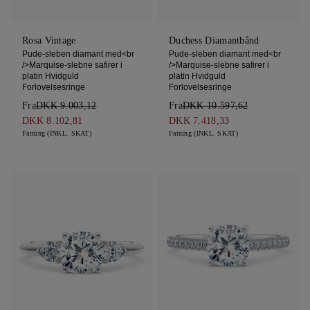
Rosa Vintage
Duchess Diamantbånd
Pude-sleben diamant med<br
Pude-sleben diamant med<br
/>Marquise-slebne safirer i
/>Marquise-slebne safirer i
platin Hvidguld
platin Hvidguld
Forlovelsesringe
Forlovelsesringe
Fra
DKK 9.003,12
Fra
DKK 10.597,62
DKK 8.102,81
DKK 7.418,33
Fatning (INKL. SKAT)
Fatning (INKL. SKAT)