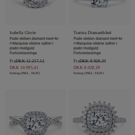
Isabella Glorie
Tsarina Diamantbånd
Pude-sleben diamant med<br
Pude-sleben diamant med<br
/>Marquise-slebne safirer i
/>Marquise-slebne safirer i
platin Hvidguld
platin Hvidguld
Forlovelsesringe
Forlovelsesringe
Fra
DKK 12.217,12
Fra
DKK 8.920,33
DKK 10.995,41
DKK 8.028,29
Fatning (INKL. SKAT)
Fatning (INKL. SKAT)