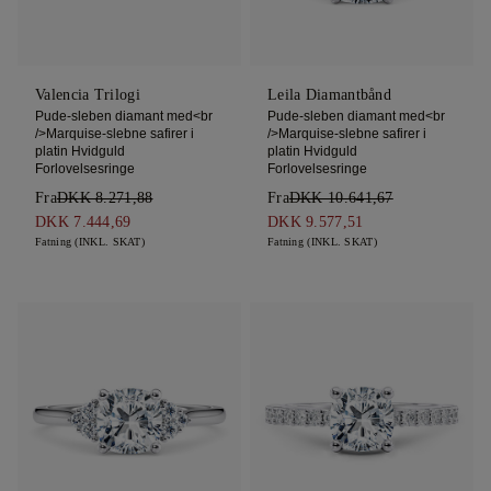
Valencia Trilogi
Leila Diamantbånd
Pude-sleben diamant med<br
Pude-sleben diamant med<br
/>Marquise-slebne safirer i
/>Marquise-slebne safirer i
platin Hvidguld
platin Hvidguld
Forlovelsesringe
Forlovelsesringe
Fra
DKK 8.271,88
Fra
DKK 10.641,67
DKK 7.444,69
DKK 9.577,51
Fatning (INKL. SKAT)
Fatning (INKL. SKAT)