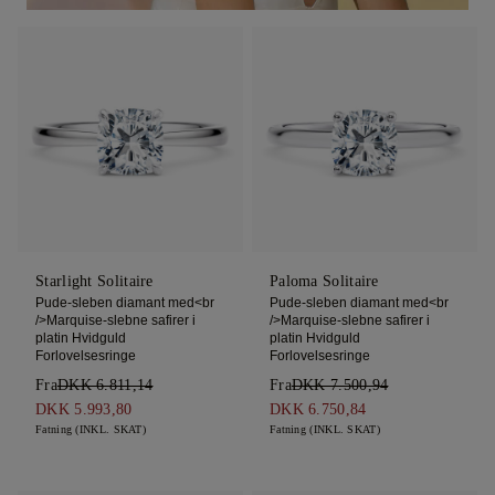
Starlight Solitaire
Paloma Solitaire
Pude-sleben diamant med<br
Pude-sleben diamant med<br
/>Marquise-slebne safirer i
/>Marquise-slebne safirer i
platin Hvidguld
platin Hvidguld
Forlovelsesringe
Forlovelsesringe
Fra
DKK 6.811,14
Fra
DKK 7.500,94
DKK 5.993,80
DKK 6.750,84
Fatning (INKL. SKAT)
Fatning (INKL. SKAT)