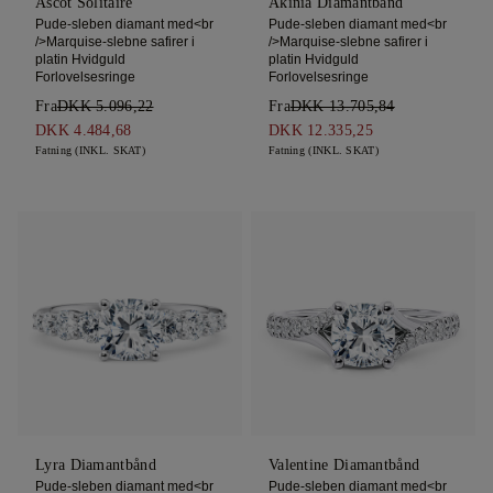
Ascot Solitaire
Akinia Diamantbånd
Pude-sleben diamant med<br
Pude-sleben diamant med<br
/>Marquise-slebne safirer i
/>Marquise-slebne safirer i
platin Hvidguld
platin Hvidguld
Forlovelsesringe
Forlovelsesringe
Fra
DKK 5.096,22
Fra
DKK 13.705,84
DKK 4.484,68
DKK 12.335,25
Fatning (INKL. SKAT)
Fatning (INKL. SKAT)
Lyra Diamantbånd
Valentine Diamantbånd
Pude-sleben diamant med<br
Pude-sleben diamant med<br