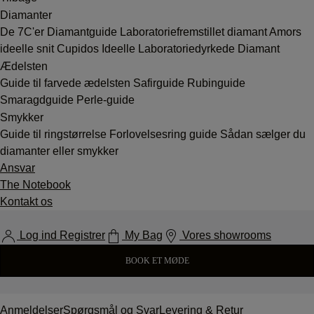
Diamanter
De 7C'er
Diamantguide
Laboratoriefremstillet diamant
Amors
ideelle snit
Cupidos Ideelle Laboratoriedyrkede Diamant
Ædelsten
Guide til farvede ædelsten
Safirguide
Rubinguide
Smaragdguide
Perle-guide
Smykker
Guide til ringstørrelse
Forlovelsesring guide
Sådan sælger du
diamanter eller smykker
Ansvar
The Notebook
Kontakt os
Log ind Registrer
My Bag
Vores showrooms
BOOK ET MØDE
Anmeldelser
Spørgsmål og Svar
Levering & Retur