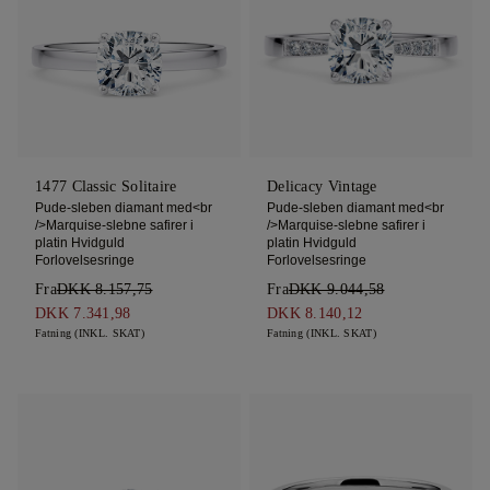
1477 Classic Solitaire
Delicacy Vintage
Pude-sleben diamant med<br
Pude-sleben diamant med<br
/>Marquise-slebne safirer i
/>Marquise-slebne safirer i
platin Hvidguld
platin Hvidguld
Forlovelsesringe
Forlovelsesringe
Fra
DKK 8.157,75
Fra
DKK 9.044,58
DKK 7.341,98
DKK 8.140,12
Fatning (INKL. SKAT)
Fatning (INKL. SKAT)