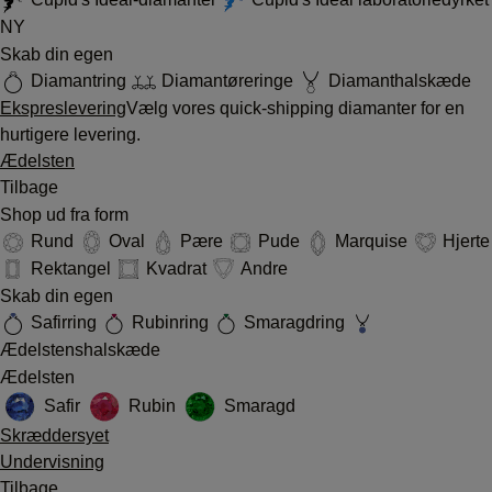
NY
Skab din egen
Diamantring
Diamantøreringe
Diamanthalskæde
Ekspreslevering
Vælg vores quick-shipping diamanter for en
hurtigere levering.
Ædelsten
Tilbage
Shop ud fra form
Rund
Oval
Pære
Pude
Marquise
Hjerte
Rektangel
Kvadrat
Andre
Skab din egen
Safirring
Rubinring
Smaragdring
Ædelstenshalskæde
Ædelsten
Safir
Rubin
Smaragd
Skræddersyet
Undervisning
Tilbage