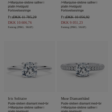
/>Marquise-slebne safirer i
/>Marquise-slebne safirer i
platin Hvidguld
platin Hvidguld
Forlovelsesringe
Forlovelsesringe
Fra
DKK 11.785,29
Fra
DKK 10.056,92
DKK 10.606,76
DKK 9.051,23
Fatning (INKL. SKAT)
Fatning (INKL. SKAT)
Iris Solitaire
Muse Diamantbånd
Pude-sleben diamant med<br
Pude-sleben diamant med<br
/>Marquise-slebne safirer i
/>Marquise-slebne safirer i
platin Hvidguld
platin Hvidguld