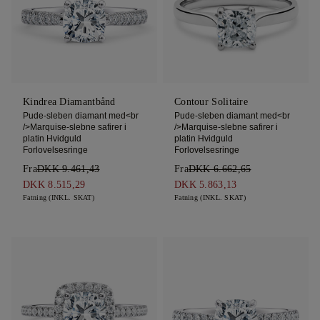
Kindrea Diamantbånd
Contour Solitaire
Pude-sleben diamant med<br
Pude-sleben diamant med<br
/>Marquise-slebne safirer i
/>Marquise-slebne safirer i
platin Hvidguld
platin Hvidguld
Forlovelsesringe
Forlovelsesringe
Fra
DKK 9.461,43
Fra
DKK 6.662,65
DKK 8.515,29
DKK 5.863,13
Fatning (INKL. SKAT)
Fatning (INKL. SKAT)