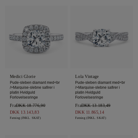
Medici Glorie
Lola Vintage
Pude-sleben diamant med<br
Pude-sleben diamant med<br
/>Marquise-slebne safirer i
/>Marquise-slebne safirer i
platin Hvidguld
platin Hvidguld
Forlovelsesringe
Forlovelsesringe
Fra
DKK 18.776,90
Fra
DKK 13.183,49
DKK 13.143,83
DKK 11.865,14
Fatning (INKL. SKAT)
Fatning (INKL. SKAT)