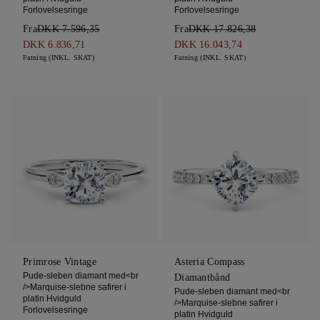
Forlovelsesringe
Forlovelsesringe
Fra
DKK 7.596,35
Fra
DKK 17.826,38
DKK 6.836,71
DKK 16.043,74
Fatning (INKL. SKAT)
Fatning (INKL. SKAT)
Primrose Vintage
Asteria Compass
Pude-sleben diamant med<br
Diamantbånd
/>Marquise-slebne safirer i
Pude-sleben diamant med<br
platin Hvidguld
/>Marquise-slebne safirer i
Forlovelsesringe
platin Hvidguld