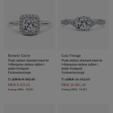
Rossetti Glorie
Gaia Vintage
Pude-sleben diamant med<br
Pude-sleben diamant med<br
/>Marquise-slebne safirer i
/>Marquise-slebne safirer i
platin Hvidguld
platin Hvidguld
Forlovelsesringe
Forlovelsesringe
Fra
DKK 9.592,92
Fra
DKK 11.112,53
DKK 8.633,63
DKK 10.001,28
Fatning (INKL. SKAT)
Fatning (INKL. SKAT)