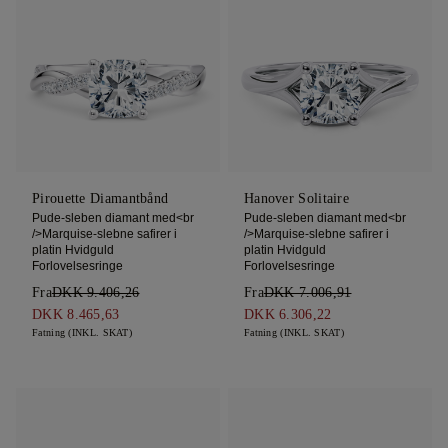
Pirouette Diamantbånd
Hanover Solitaire
Pude-sleben diamant med<br
Pude-sleben diamant med<br
/>Marquise-slebne safirer i
/>Marquise-slebne safirer i
platin Hvidguld
platin Hvidguld
Forlovelsesringe
Forlovelsesringe
Fra
DKK 9.406,26
Fra
DKK 7.006,91
DKK 8.465,63
DKK 6.306,22
Fatning (INKL. SKAT)
Fatning (INKL. SKAT)