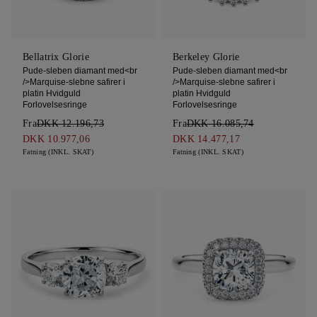
Bellatrix Glorie
Berkeley Glorie
Pude-sleben diamant med<br
Pude-sleben diamant med<br
/>Marquise-slebne safirer i
/>Marquise-slebne safirer i
platin Hvidguld
platin Hvidguld
Forlovelsesringe
Forlovelsesringe
Fra
DKK 12.196,73
Fra
DKK 16.085,74
DKK 10.977,06
DKK 14.477,17
Fatning (INKL. SKAT)
Fatning (INKL. SKAT)