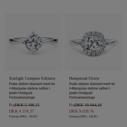
Starlight Compass Solitaire
Hampstead Glorie
Pude-sleben diamant med<br
Pude-sleben diamant med<br
/>Marquise-slebne safirer i
/>Marquise-slebne safirer i
platin Hvidguld
platin Hvidguld
Forlovelsesringe
Forlovelsesringe
Fra
DKK 5.198,15
Fra
DKK 10.044,18
DKK 4.574,37
DKK 9.039,76
Fatning (INKL. SKAT)
Fatning (INKL. SKAT)