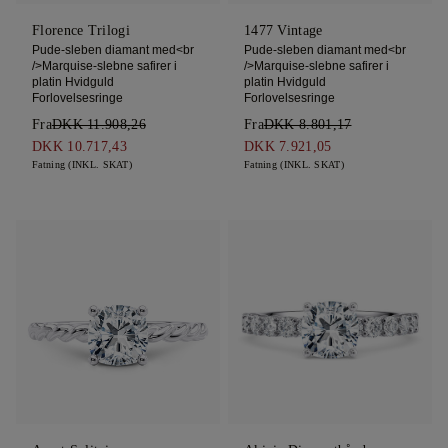
Florence Trilogi
1477 Vintage
Pude-sleben diamant med<br
Pude-sleben diamant med<br
/>Marquise-slebne safirer i
/>Marquise-slebne safirer i
platin Hvidguld
platin Hvidguld
Forlovelsesringe
Forlovelsesringe
Fra
DKK 11.908,26
Fra
DKK 8.801,17
DKK 10.717,43
DKK 7.921,05
Fatning (INKL. SKAT)
Fatning (INKL. SKAT)