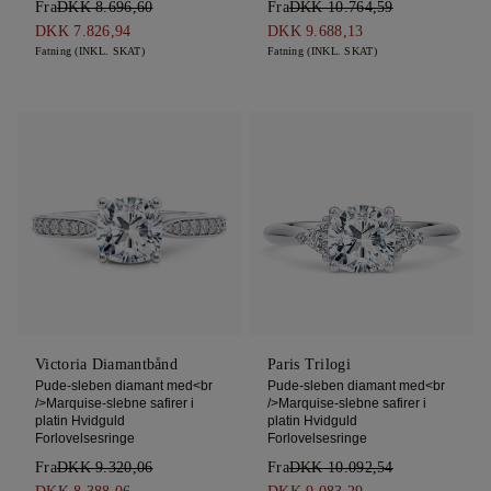
Fra
DKK 8.696,60
Fra
DKK 10.764,59
DKK 7.826,94
DKK 9.688,13
Fatning (INKL. SKAT)
Fatning (INKL. SKAT)
Victoria Diamantbånd
Paris Trilogi
Pude-sleben diamant med<br
Pude-sleben diamant med<br
/>Marquise-slebne safirer i
/>Marquise-slebne safirer i
platin Hvidguld
platin Hvidguld
Forlovelsesringe
Forlovelsesringe
Fra
DKK 9.320,06
Fra
DKK 10.092,54