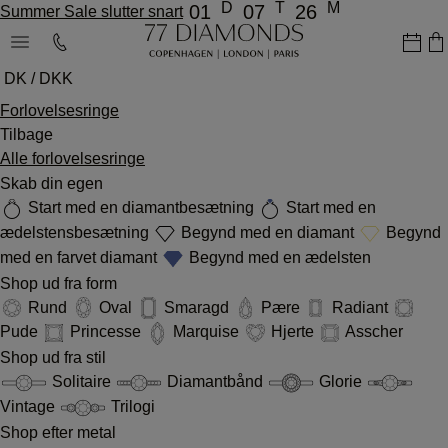
D
T
M
01
07
26
Summer Sale slutter snart
DK / DKK
Forlovelsesringe
Tilbage
Alle forlovelsesringe
Skab din egen
Start med en diamantbesætning
Start med en
ædelstensbesætning
Begynd med en diamant
Begynd
med en farvet diamant
Begynd med en ædelsten
Shop ud fra form
Rund
Oval
Smaragd
Pære
Radiant
Pude
Princesse
Marquise
Hjerte
Asscher
Shop ud fra stil
Solitaire
Diamantbånd
Glorie
Vintage
Trilogi
Shop efter metal