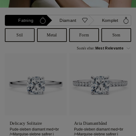
Fatning
Diamant
Komplet
Stil
Metal
Form
Sten
Sortér efter:
Delicacy Solitaire
Aria Diamantbånd
Pude-sleben diamant med<br
Pude-sleben diamant med<br
/>Marquise-slebne safirer i
/>Marquise-slebne safirer i