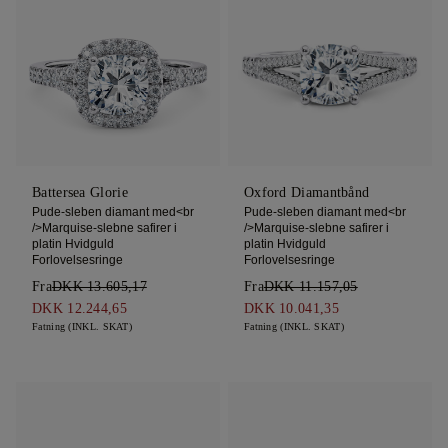
Battersea Glorie
Oxford Diamantbånd
Pude-sleben diamant med<br
Pude-sleben diamant med<br
/>Marquise-slebne safirer i
/>Marquise-slebne safirer i
platin Hvidguld
platin Hvidguld
Forlovelsesringe
Forlovelsesringe
Fra
DKK 13.605,17
Fra
DKK 11.157,05
DKK 12.244,65
DKK 10.041,35
Fatning (INKL. SKAT)
Fatning (INKL. SKAT)