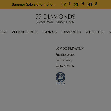
T
M
S
14
26
31
Summer Sale slutter i aften
INGE
ALLIANCERINGE
SMYKKER
DIAMANTER
ÆDELSTEN
S
LOV OG PRIVATLIV
Privatlivspolitik
Cookie Policy
Regler & Vilkår