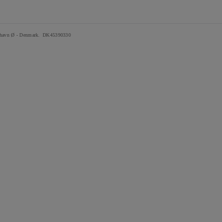
nhavn Ø - Denmark.
DK45390330