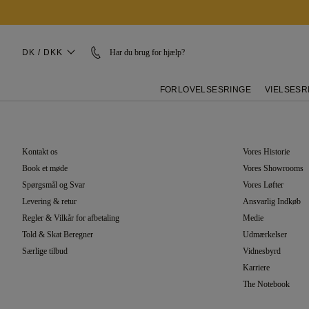
DK / DKK
Har du brug for hjælp?
FORLOVELSESRINGE
VIELSESR
KUNDEPLEJE
OM OS
Find Et Showroom
Kontakt os
Vores Historie
Book et møde
Vores Showrooms
Spørgsmål og Svar
Vores Løfter
København
Levering & retur
Ansvarlig Indkøb
Regler & Vilkår for afbetaling
Medie
Bredgade 8, Stuen
Told & Skat Beregner
Udmærkelser
Copenhagen 1260
Særlige tilbud
Vidnesbyrd
Karriere
+45 89 88 10 87
The Notebook