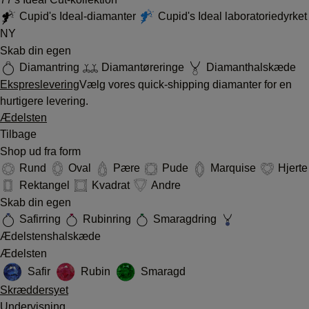
Cupid's Ideal-diamanter
Cupid's Ideal laboratoriedyrket
NY
Skab din egen
Diamantring
Diamantøreringe
Diamanthalskæde
Ekspreslevering
Vælg vores quick-shipping diamanter for en
hurtigere levering.
Ædelsten
Tilbage
Shop ud fra form
Rund
Oval
Pære
Pude
Marquise
Hjerte
Rektangel
Kvadrat
Andre
Skab din egen
Safirring
Rubinring
Smaragdring
Ædelstenshalskæde
Ædelsten
Safir
Rubin
Smaragd
Skræddersyet
Undervisning