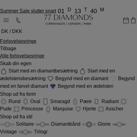
D
T
M
01
13
40
Summer Sale slutter snart
DK / DKK
Forlovelsesringe
Tilbage
Alle forlovelsesringe
Skab din egen
Start med en diamantbesætning
Start med en
ædelstensbesætning
Begynd med en diamant
Begynd
med en farvet diamant
Begynd med en ædelsten
Shop ud fra form
Rund
Oval
Smaragd
Pære
Radiant
Pude
Princesse
Marquise
Hjerte
Asscher
Shop ud fra stil
Solitaire
Diamantbånd
Glorie
Vintage
Trilogi