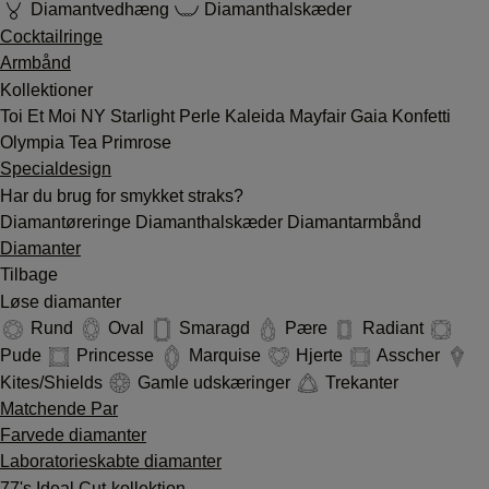
Diamantvedhæng
Diamanthalskæder
Cocktailringe
Armbånd
Kollektioner
Toi Et Moi
NY
Starlight
Perle
Kaleida
Mayfair
Gaia
Konfetti
Olympia
Tea
Primrose
Specialdesign
Har du brug for smykket straks?
Diamantøreringe
Diamanthalskæder
Diamantarmbånd
Diamanter
Tilbage
Løse diamanter
Rund
Oval
Smaragd
Pære
Radiant
Pude
Princesse
Marquise
Hjerte
Asscher
Kites/Shields
Gamle udskæringer
Trekanter
Matchende Par
Farvede diamanter
Laboratorieskabte diamanter
77's Ideal Cut-kollektion