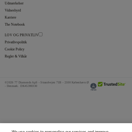
Udmærkelser
Vidnesbyrd
Karriere
The Notebook
LOV OG PRIVATLIV
Privatlivspolitik
Cookie Policy
Regler & Vilkår
©2026 77 Diamonds ApS -
Strandvejen 71B - 2100 København Ø
- Denmark.
DK45390330
We use cookies to personalise our services and improve