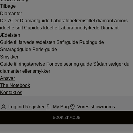
Tilbage
Diamanter
De 7C'er
Diamantguide
Laboratoriefremstillet diamant
Amors
ideelle snit
Cupidos Ideelle Laboratoriedyrkede Diamant
Ædelsten
Guide til farvede ædelsten
Safirguide
Rubinguide
Smaragdguide
Perle-guide
Smykker
Guide til ringstørrelse
Forlovelsesring guide
Sådan sælger du
diamanter eller smykker
Ansvar
The Notebook
Kontakt os
Log ind Registrer
My Bag
Vores showrooms
BOOK ET MØDE