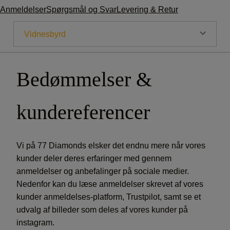
Anmeldelser
Spørgsmål og Svar
Levering & Retur
Vidnesbyrd
Hvorfor 77 Diamonds?
Bedømmelser &
Vores Historie
kundereferencer
Vores Showrooms
Udmærkelser
Vi på 77 Diamonds elsker det endnu mere når vores
kunder deler deres erfaringer med gennem
Medie
anmeldelser og anbefalinger på sociale medier.
Nedenfor kan du læse anmeldelser skrevet af vores
Karriere
kunder anmeldelses-platform, Trustpilot, samt se et
udvalg af billeder som deles af vores kunder på
instagram.