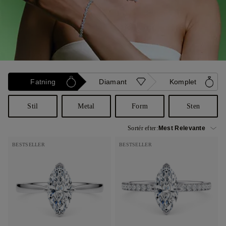
Fatning
Diamant
Komplet
Stil
Metal
Form
Sten
Sortér efter:
BESTSELLER
BESTSELLER