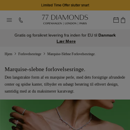
03
17
29
D
T
M
Gratis og forsikret levering fra inden for EU til
Danmark
Lær Mere
Hjem
Forlovelsesringe
Marquise-Slebne Forlovelsesringe.
Marquise-slebne forlovelsesringe.
Den langstrakte form af en marquise perle, med dets forsigtige afrundede
center og spidse kanter, tilbyder en udsøgt berøring til ethvert design,
samtidig med at du maksimerer karatvægt.