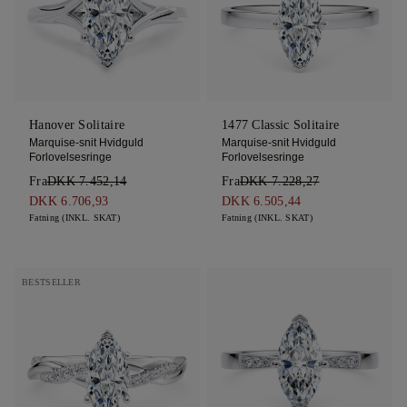
Hanover Solitaire
1477 Classic Solitaire
Marquise-snit Hvidguld
Marquise-snit Hvidguld
Forlovelsesringe
Forlovelsesringe
Fra
DKK 7.452,14
Fra
DKK 7.228,27
DKK 6.706,93
DKK 6.505,44
Fatning (INKL. SKAT)
Fatning (INKL. SKAT)
BESTSELLER