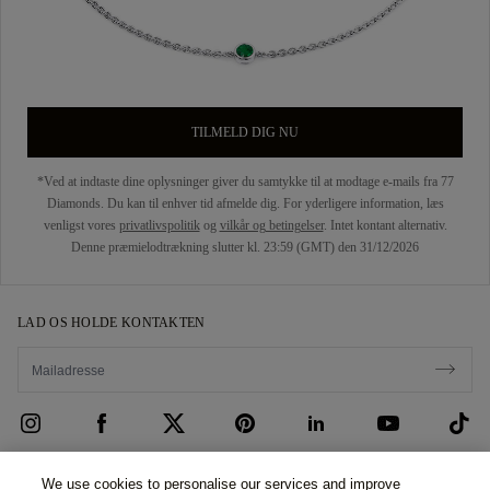
TILMELD DIG NU
*Ved at indtaste dine oplysninger giver du samtykke til at modtage e-mails fra 77
Diamonds. Du kan til enhver tid afmelde dig. For yderligere information, læs
venligst vores
privatlivspolitik
og
vilkår og betingelser
. Intet kontant alternativ.
Denne præmielodtrækning slutter kl. 23:59 (GMT) den 31/12/2026
LAD OS HOLDE KONTAKTEN
KUNDEPLEJE
We use cookies to personalise our services and improve