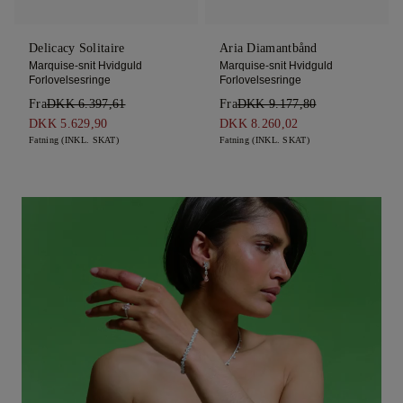
Delicacy Solitaire
Aria Diamantbånd
Marquise-snit Hvidguld
Marquise-snit Hvidguld
Forlovelsesringe
Forlovelsesringe
Fra
DKK 6.397,61
Fra
DKK 9.177,80
DKK 5.629,90
DKK 8.260,02
Fatning (INKL. SKAT)
Fatning (INKL. SKAT)