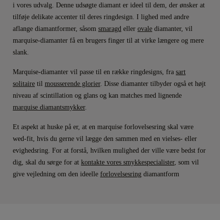
i vores udvalg. Denne udsøgte diamant er ideel til dem, der ønsker at
tilføje delikate accenter til deres ringdesign. I lighed med andre
aflange diamantformer, såsom
smaragd
eller
ovale
diamanter, vil
marquise-diamanter få en brugers finger til at virke længere og mere
slank.
Marquise-diamanter vil passe til en række ringdesigns, fra
sart
solitaire
til
mousserende glorier
. Disse diamanter tilbyder også et højt
niveau af scintillation og glans og kan matches med lignende
marquise diamantsmykker
.
Et aspekt at huske på er, at en marquise forlovelsesring skal være
wed-fit, hvis du gerne vil lægge den sammen med en vielses- eller
evighedsring. For at forstå, hvilken mulighed der ville være bedst for
dig, skal du sørge for at
kontakte vores smykkespecialister
, som vil
give vejledning om den ideelle
forlovelsesring
diamantform