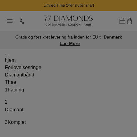
Limited Time Offer slutter snart
Gratis og forsikret levering fra inden for EU til
Danmark
Lær Mere
...
hjem
Forlovelsesringe
Diamantbånd
Thea
1
Fatning
2
Diamant
3
Komplet