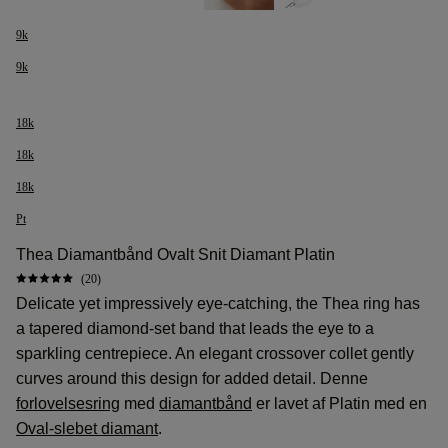
9k
9k
18k
18k
18k
Pt
Thea Diamantbånd Ovalt Snit Diamant Platin
(20)
Delicate yet impressively eye-catching, the Thea ring has
a tapered diamond-set band that leads the eye to a
sparkling centrepiece. An elegant crossover collet gently
curves around this design for added detail. Denne
forlovelsesring
med
diamantbånd
er lavet af Platin med en
Oval-slebet diamant
.