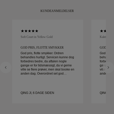
KUNDEANMELDELSER
Soft Court in Yellow Gold
Kaleida Oc
GOD PRIS, FLOTTE SMYKKER
GOD PRI
God pris, flotte smykker. Ordren
God pris, 
behandles hurtigt. Servicen kunne dog
behandles
forbedres bedre, da aftalen nogle
forbedres 
gange er for tidsmæssigt, da vi gerne
gange er f
ville se flere prøver, men skal booke en
ville se f
anden dag. Overordnet set god
anden dag. Overordnet se
oplevelse, smykker af god kvalitet.
oplevelse,
Konen er glad.
Konen er 
QING JI, 6 DAGE SIDEN
QING JI,