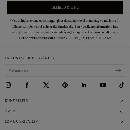
TILMELD DIG NU
*Ved at indtaste dine oplysninger giver du samtykke til at modtage e-mails fra 77
Diamonds. Du kan til enhver tid afmelde dig. For yderligere information, læs
venligst vores
privatlivspolitik
og
vilkår og betingelser
. Intet kontant alternativ.
Denne præmielodtrækning slutter kl. 23:59 (GMT) den 31/12/2026
LAD OS HOLDE KONTAKTEN
KUNDEPLEJE
Kontakt os
OM OS
Book et møde
Vores Historie
LOV OG PRIVATLIV
Spørgsmål og Svar
Vores Showrooms