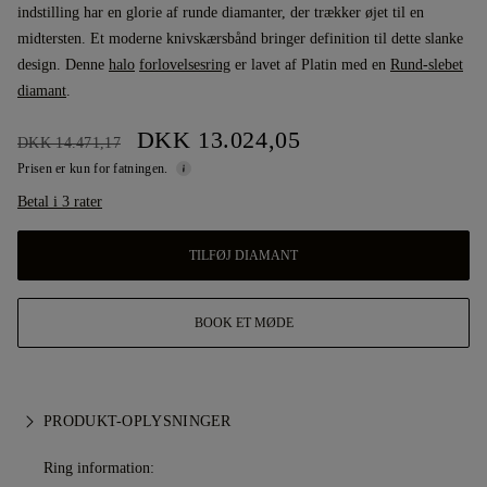
indstilling har en glorie af runde diamanter, der trækker øjet til en
midtersten. Et moderne knivskærsbånd bringer definition til dette slanke
design. Denne
halo
forlovelsesring
er lavet af Platin med en
Rund-slebet
diamant
.
DKK 13.024,05
DKK 14.471,17
Prisen er kun for fatningen.
Betal i 3 rater
TILFØJ DIAMANT
BOOK ET MØDE
PRODUKT-OPLYSNINGER
Ring information: