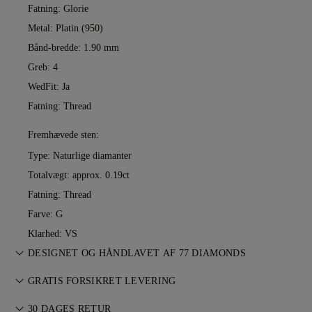
Fatning: Glorie
Metal:
Platin (950)
Bånd-bredde: 1.90 mm
Greb: 4
WedFit: Ja
Fatning: Thread
Fremhævede sten:
Type: Naturlige diamanter
Totalvægt: approx. 0.19ct
Fatning: Thread
Farve: G
Klarhed: VS
DESIGNET OG HÅNDLAVET AF 77 DIAMONDS
Smykkekunst perfektioneret af 77 Diamonds — ét design ad
GRATIS FORSIKRET LEVERING
gangen.
Al porto er gratis, uanset hvor du bor. Vi sender din vare
30 DAGES RETUR