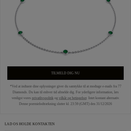
TILMELD DIG NU
*Ved at indtaste dine oplysninger giver du samtykke til at modtage e-mails fra 77
Diamonds. Du kan til enhver tid afmelde dig. For yderligere information, læs
venligst vores
privatlivspolitik
og
vilkår og betingelser
. Intet kontant alternativ.
Denne præmielodtrækning slutter kl. 23:59 (GMT) den 31/12/2026
LAD OS HOLDE KONTAKTEN