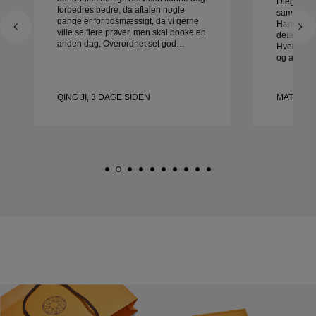
Diego var 
forbedres bedre, da aftalen nogle
sammen me
gange er for tidsmæssigt, da vi gerne
Hans serv
ville se flere prøver, men skal booke en
detaljer va
anden dag. Overordnet set god
Hver detal
oplevelse, smykker af god kvalitet.
og alt var 
Konen er glad.
være mere
kan varmt 
leder efte
QING JI, 3 DAGE SIDEN
MATEUSZ
vielsesrin