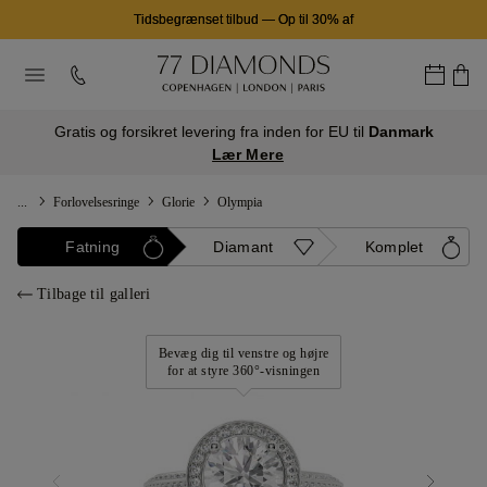
Tidsbegrænset tilbud
—
Op til 30% af
Gratis og forsikret levering fra inden for EU til
Danmark
Lær Mere
...
Forlovelsesringe
Glorie
Olympia
Fatning
Diamant
Komplet
Tilbage til galleri
Bevæg dig til venstre og højre
for at styre 360°-visningen