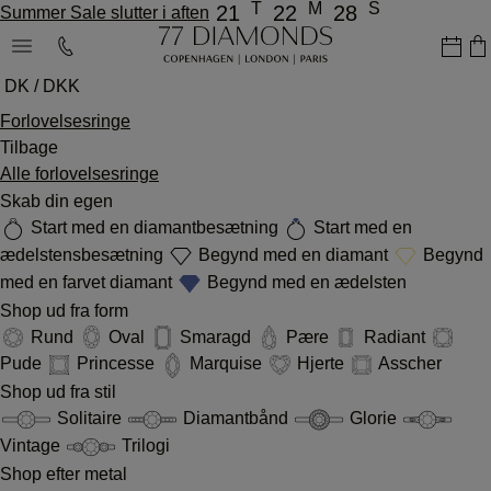
T
M
S
21
22
28
Summer Sale slutter i aften
DK / DKK
Forlovelsesringe
Tilbage
Alle forlovelsesringe
Skab din egen
Start med en diamantbesætning
Start med en
ædelstensbesætning
Begynd med en diamant
Begynd
med en farvet diamant
Begynd med en ædelsten
Shop ud fra form
Rund
Oval
Smaragd
Pære
Radiant
Pude
Princesse
Marquise
Hjerte
Asscher
Shop ud fra stil
Solitaire
Diamantbånd
Glorie
Vintage
Trilogi
Shop efter metal