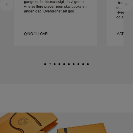
gange er for tidsmæssigt, da vi gerne
Hans serv
ville se flere prøver, men skal booke en
detaljer va
anden dag. Overordnet set god
Hver detal
oplevelse, smykker af god kvalitet.
og alt var 
Konen er glad.
være mere
kan varmt 
leder efte
QING JI, I GÅR
MATEUSZ
vielsesrin