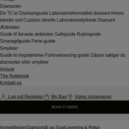
Diamanter
De 7C'er
Diamantguide
Laboratoriefremstillet diamant
Amors
ideelle snit
Cupidos Ideelle Laboratoriedyrkede Diamant
Ædelsten
Guide til farvede ædelsten
Safirguide
Rubinguide
Smaragdguide
Perle-guide
Smykker
Guide til ringstørrelse
Forlovelsesring guide
Sådan sælger du
diamanter eller smykker
Ansvar
The Notebook
Kontakt os
Log ind Registrer
My Bag
Vores showrooms
BOOK ET MØDE
Anmeldelser
Spørgsmål og Svar
Levering & Retur