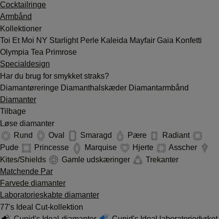
Cocktailringe
Armbånd
Kollektioner
Toi Et Moi
NY
Starlight
Perle
Kaleida
Mayfair
Gaia
Konfetti
Olympia
Tea
Primrose
Specialdesign
Har du brug for smykket straks?
Diamantøreringe
Diamanthalskæder
Diamantarmbånd
Diamanter
Tilbage
Løse diamanter
Rund
Oval
Smaragd
Pære
Radiant
Pude
Princesse
Marquise
Hjerte
Asscher
Kites/Shields
Gamle udskæringer
Trekanter
Matchende Par
Farvede diamanter
Laboratorieskabte diamanter
77's Ideal Cut-kollektion
Cupid's Ideal-diamanter
Cupid's Ideal laboratoriedyrket