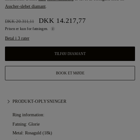
Asscher-slebet diamant
.
DKK 14.217,77
DKK 20.311,11
Prisen er kun for fatningen.
Betal i 3 rater
TILFØJ DIAMANT
BOOK ET MØDE
PRODUKT-OPLYSNINGER
Ring information:
Fatning: Glorie
Metal:
Rosaguld (18k)