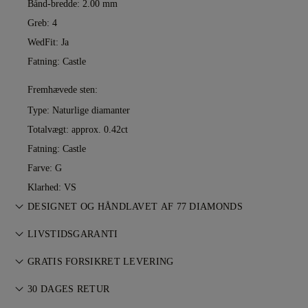
Bånd-bredde: 2.00 mm
Greb: 4
WedFit: Ja
Fatning: Castle
Fremhævede sten:
Type: Naturlige diamanter
Totalvægt: approx. 0.42ct
Fatning: Castle
Farve: G
Klarhed: VS
DESIGNET OG HÅNDLAVET AF 77 DIAMONDS
Smykkekunst perfektioneret af 77 Diamonds — ét design ad
LIVSTIDSGARANTI
gangen.
Ved køb hos 77 Diamonds får du livstidsgaranti mod
GRATIS FORSIKRET LEVERING
fabrikationsfejl. Nødvendige reparationer udføres uden
Al porto er gratis, uanset hvor du bor. Vi sender din vare
omkostninger. Se
30 DAGES RETUR
vilkår og betingelser
.
risikofrit og fuldt forsikret via FedEx eller DHL