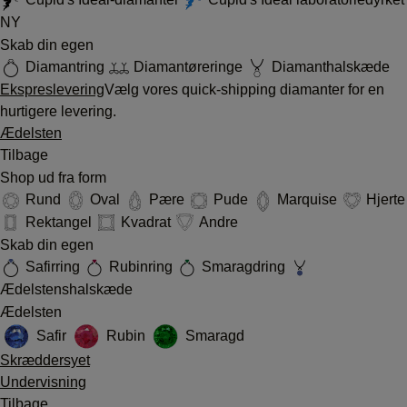
NY
Skab din egen
Diamantring
Diamantøreringe
Diamanthalskæde
Ekspreslevering
Vælg vores quick-shipping diamanter for en
hurtigere levering.
Ædelsten
Tilbage
Shop ud fra form
Rund
Oval
Pære
Pude
Marquise
Hjerte
Rektangel
Kvadrat
Andre
Skab din egen
Safirring
Rubinring
Smaragdring
Ædelstenshalskæde
Ædelsten
Safir
Rubin
Smaragd
Skræddersyet
Undervisning
Tilbage