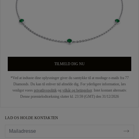
TILMELD DIG NU
*Ved at indtaste dine oplysninger giver du samtykke til at modtage e-mails fra 77
Diamonds. Du kan til enhver tid afmelde dig. For yderligere information, læs
venligst vores
privatlivspolitik
og
vilkår og betingelser
. Intet kontant alternativ.
Denne præmielodtrækning slutter kl. 23:59 (GMT) den 31/12/2026
LAD OS HOLDE KONTAKTEN