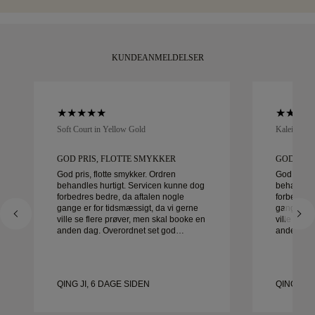
KUNDEANMELDELSER
Soft Court in Yellow Gold
Kaleida Oc
GOD PRIS, FLOTTE SMYKKER
GOD PRI
God pris, flotte smykker. Ordren
God pris, 
behandles hurtigt. Servicen kunne dog
behandles
forbedres bedre, da aftalen nogle
forbedres 
gange er for tidsmæssigt, da vi gerne
gange er f
ville se flere prøver, men skal booke en
ville se f
anden dag. Overordnet set god
anden dag. Overordnet se
oplevelse, smykker af god kvalitet.
oplevelse,
Konen er glad.
Konen er 
QING JI, 6 DAGE SIDEN
QING JI,