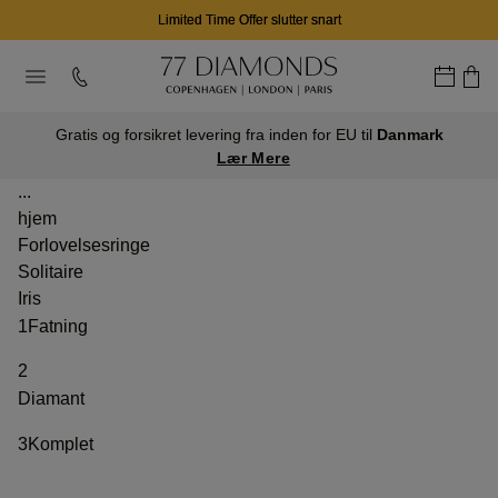
Limited Time Offer slutter snart
Gratis og forsikret levering fra inden for EU til
Danmark
Lær Mere
...
hjem
Forlovelsesringe
Solitaire
Iris
1
Fatning
2
Diamant
3
Komplet