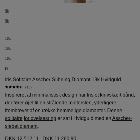
9k
9k
18k
18k
18k
Pt
Iris Solitaire Asscher-Slibning Diamant 18k Hvidguld
(13)
Inspireret af minimalistisk design har Iris et knivskært bånd,
der fører øjet til en strålende midtersten, yderligere
fremhævet af en række hemmelige diamanter. Denne
solitaire
forlovelsesring
er sat i Hvidguld med en
Asscher-
slebet diamant
.
DKK 12.512,11
DKK 11.260,90