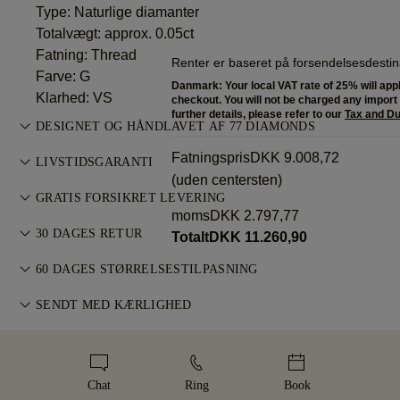
Type: Naturlige diamanter
Totalvægt: approx. 0.05ct
Fatning: Thread
Renter er baseret på forsendelsesdestina
Farve: G
Danmark: Your local VAT rate of 25% will appl
Klarhed: VS
checkout. You will not be charged any import d
further details, please refer to our
Tax and Du
DESIGNET OG HÅNDLAVET AF 77 DIAMONDS
Smykkekunst perfektioneret af 77 Diamonds — ét design ad
Fatningspris
DKK 9.008,72
LIVSTIDSGARANTI
gangen.
(uden centersten)
Ved køb hos 77 Diamonds får du livstidsgaranti mod
GRATIS FORSIKRET LEVERING
fabrikationsfejl. Nødvendige reparationer udføres uden
moms
DKK 2.797,77
Al porto er gratis, uanset hvor du bor. Vi sender din vare
omkostninger. Se
30 DAGES RETUR
vilkår og betingelser
.
Totalt
DKK 11.260,90
risikofrit og fuldt forsikret via FedEx eller DHL
Hvis du ikke er helt tilfreds, kan du returnere eller ombytte dit
specialleveringsservice, direkte til din hoveddør. Vi forsikrer
60 DAGES STØRRELSESTILPASNING
køb inden for 30 dage. Se
vilkår og betingelser
.
alle vores ordrer for at undgå problemer med leveringen. For
For perfekt pasform tilbyder 77 Diamonds gratis
SENDT MED KÆRLIGHED
visse varer af høj værdi bruger vi en specialiseret
størrelsestilpasning inden for 60 dage efter levering. Se vores
forsendelsestjeneste som Malca-Amit eller Brinks. Hvis du
Vi lægger stor omhu i hvert smykke. Dit håndlavede smykke
størrelsespolitik
.
ikke er helt tilfreds med dit køb, kan du returnere eller bytte
leveres i vores ikoniske gule æske — smukt indpakket og klar
det inden for 30 dage.
til dit øjeblik.
Chat
Ring
Book