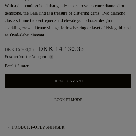
With a diamond-set band that gently tapers to your centre diamond or
gemstone, the Gaia ring is a treasure of glittering gems. Two diamond
clusters frame the centrepiece and elevate your chosen design in a
sparkling crown. Denne vintage forlovelsesring er lavet af Hvidguld med
en
Oval-slebet diamant
.
DKK 14.130,33
DKK 15.700,36
Prisen er kun for fatningen.
Betal i 3 rater
TILFØJ DIAMANT
BOOK ET MØDE
PRODUKT-OPLYSNINGER