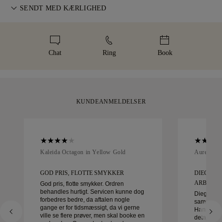
alle vores ordrer for at undgå problemer med leveringen. For
For perfekt pasform tilbyder 77 Diamonds gratis
SENDT MED KÆRLIGHED
visse varer af høj værdi bruger vi en specialiseret
størrelsestilpasning inden for 60 dage efter levering. Se vores
forsendelsestjeneste som Malca-Amit eller Brinks. Hvis du
Vi lægger stor omhu i hvert smykke. Dit håndlavede smykke
størrelsespolitik
.
ikke er helt tilfreds med dit køb, kan du returnere eller bytte
leveres i vores ikoniske gule æske — smukt indpakket og klar
det inden for 30 dage.
til dit øjeblik.
Chat
Ring
Book
KUNDEANMELDELSER
Kaleida Octagon in Yellow Gold
Aurelle in
GOD PRIS, FLOTTE SMYKKER
DIEGO VA
ARBEJDE 
God pris, flotte smykker. Ordren
behandles hurtigt. Servicen kunne dog
Diego var 
forbedres bedre, da aftalen nogle
sammen me
gange er for tidsmæssigt, da vi gerne
Hans serv
ville se flere prøver, men skal booke en
detaljer va