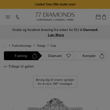
Limited Time Offer slutter snart
Gratis og forsikret levering fra inden for EU til
Danmark
Lær Mere
...
Forlovelsesringe
Vintage
Gaia
Fatning
Diamant
Komplet
Tilbage til galleri
Bevæg dig til venstre og højre
for at styre 360°-visningen