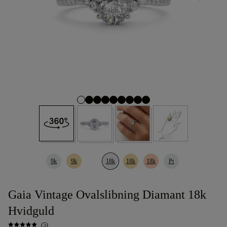
9k
9k
18k
18k
18k
Pt
Gaia Vintage Ovalslibning Diamant 18k
Hvidguld
(5)