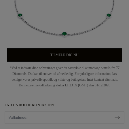
TILMELD DIG NU
*Ved at indtaste dine oplysninger giver du samtykke til at modtage e-mails fra 77
Diamonds. Du kan til enhver tid afmelde dig. For yderligere information, læs
venligst vores
privatlivspolitik
og
vilkår og betingelser
. Intet kontant alternativ.
Denne præmielodtrækning slutter kl. 23:59 (GMT) den 31/12/2026
LAD OS HOLDE KONTAKTEN