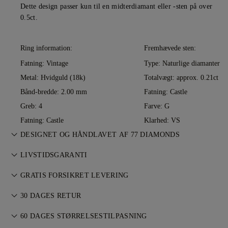
Dette design passer kun til en midterdiamant eller -sten på over
0.5ct.
Ring information:
Fremhævede sten:
Fatning: Vintage
Type: Naturlige diamanter
Metal:
Hvidguld (18k)
Totalvægt: approx. 0.21ct
Bånd-bredde: 2.00 mm
Fatning: Castle
Greb: 4
Farve: G
Fatning: Castle
Klarhed: VS
DESIGNET OG HÅNDLAVET AF 77 DIAMONDS
Smykkekunst perfektioneret af 77 Diamonds — ét design ad
LIVSTIDSGARANTI
gangen.
Ved køb hos 77 Diamonds får du livstidsgaranti mod
GRATIS FORSIKRET LEVERING
fabrikationsfejl. Nødvendige reparationer udføres uden
Al porto er gratis, uanset hvor du bor. Vi sender din vare
omkostninger. Se
30 DAGES RETUR
vilkår og betingelser
.
risikofrit og fuldt forsikret via FedEx eller DHL
Hvis du ikke er helt tilfreds, kan du returnere eller ombytte dit
specialleveringsservice, direkte til din hoveddør. Vi forsikrer
60 DAGES STØRRELSESTILPASNING
køb inden for 30 dage. Se
vilkår og betingelser
.