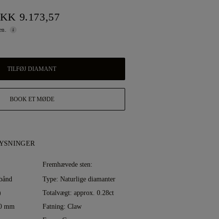
KK 9.173,57
gen.
TILFØJ DIAMANT
BOOK ET MØDE
YSNINGER
:
Fremhævede sten:
bånd
Type: Naturlige diamanter
)
Totalvægt: approx. 0.28ct
00 mm
Fatning: Claw