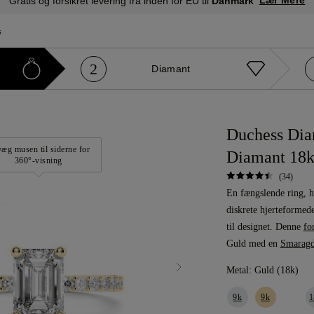
Lær Mere
Gratis og forsikret levering fra inden for EU til
Danmark
s
2
Diamant
Duchess Dia
æg musen til siderne for
Diamant 18k
360°-visning
(34)
En fængslende ring, h
diskrete hjerteformede
til designet. Denne
fo
Guld med en
Smaragd
Metal:
Guld (18k)
9k
9k
1