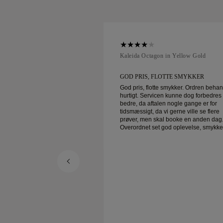
ellow Gold
Kaleida Octagon in Yellow Gold
OTTE SMYKKER
GOD PRIS, FLOTTE SMYKKER
 smykker. Ordren behandles
God pris, flotte smykker. Ordren beha
n kunne dog forbedres
hurtigt. Servicen kunne dog forbedres
n nogle gange er for
bedre, da aftalen nogle gange er for
i gerne ville se flere
tidsmæssigt, da vi gerne ville se flere
l booke en anden dag.
prøver, men skal booke en anden dag
od oplevelse, smykker af
Overordnet set god oplevelse, smykke
nen er glad.
god kvalitet. Konen er glad.