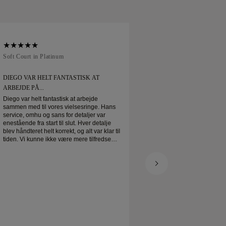
Soft Court in Platinum
Traditional Court in
DIEGO VAR HELT FANTASTISK AT
BESTILTE MIN VIE
ARBEJDE PÅ...
Bestilte min vielsesring onl
forventet. Bokset smu
Diego var helt fantastisk at arbejde
vielsesring er virkeli
sammen med til vores vielsesringe. Hans
meget tilfreds
service, omhu og sans for detaljer var
enestående fra start til slut. Hver detalje
blev håndteret helt korrekt, og alt var klar til
tiden. Vi kunne ikke være mere tilfredse
med oplevelsen og kan varmt anbefale
ham til alle, der leder efter smukke,
veludførte vielsesringe.