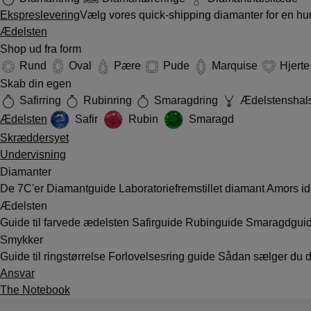
Ekspreslevering
Vælg vores quick-shipping diamanter for en hur
Ædelsten
Shop ud fra form
Rund
Oval
Pære
Pude
Marquise
Hjert
Skab din egen
Safirring
Rubinring
Smaragdring
Ædelstenshal
Ædelsten
Safir
Rubin
Smaragd
Skræddersyet
Undervisning
Diamanter
De 7C'er
Diamantguide
Laboratoriefremstillet diamant
Amors id
Ædelsten
Guide til farvede ædelsten
Safirguide
Rubinguide
Smaragdgui
Smykker
Guide til ringstørrelse
Forlovelsesring guide
Sådan sælger du d
Ansvar
The Notebook