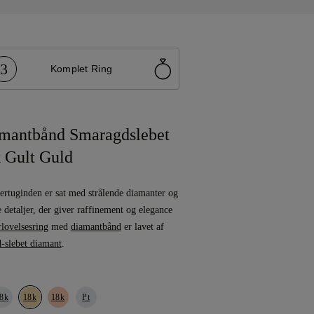
3
Komplet Ring
mantbånd Smaragdslebet
 Gult Guld
ertuginden er sat med strålende diamanter og
 detaljer, der giver raffinement og elegance
rlovelsesring
med
diamantbånd
er lavet af
-slebet diamant
.
8k
18k
18k
Pt