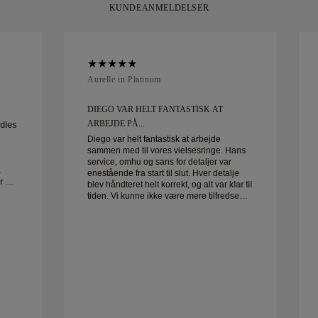
KUNDEANMELDELSER
Aurelle in Platinum
DIEGO VAR HELT FANTASTISK AT
ARBEJDE PÅ...
ndles
Diego var helt fantastisk at arbejde
sammen med til vores vielsesringe. Hans
service, omhu og sans for detaljer var
.
enestående fra start til slut. Hver detalje
r af
blev håndteret helt korrekt, og alt var klar til
tiden. Vi kunne ikke være mere tilfredse
med oplevelsen og kan varmt anbefale
ham til alle, der leder efter smukke,
veludførte vielsesringe.