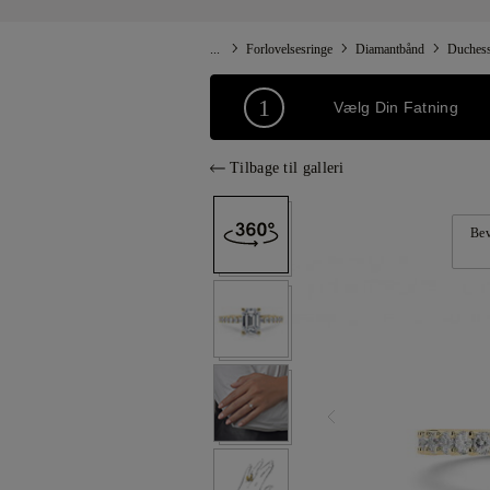
...
Forlovelsesringe
Diamantbånd
Duches
1
Vælg Din Fatning
Tilbage til galleri
Bev