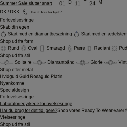
D
T
M
01
11
24
Summer Sale slutter snart
DK / DKK
Har du brug for hjælp?
Forlovelsesringe
Skab din egen
Start med en diamantbesætning
Start med en ædelste
Shop ud fra form
Rund
Oval
Smaragd
Pære
Radiant
Pu
Shop ud fra stil
Solitaire
Diamantbånd
Glorie
Vin
Shop efter metal
Hvidguld
Guld
Rosaguld
Platin
Nyankomne
Specialdesign
Forlovelsesringe
Laboratoriedyrkede forlovelsesringe
Har du brug for det tidligere?
Shop vores Ready To Wear-varer fo
Vielsesringe
Shop ud fra stil