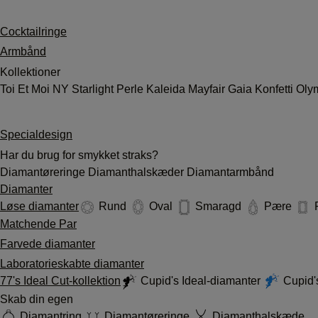
Cocktailringe
Armbånd
Kollektioner
Toi Et Moi
NY
Starlight
Perle
Kaleida
Mayfair
Gaia
Konfetti
Oly
Specialdesign
Har du brug for smykket straks?
Diamantøreringe
Diamanthalskæder
Diamantarmbånd
Diamanter
Løse diamanter
Rund
Oval
Smaragd
Pære
Matchende Par
Farvede diamanter
Laboratorieskabte diamanter
77's Ideal Cut-kollektion
Cupid's Ideal-diamanter
Cupid's
Skab din egen
Diamantring
Diamantøreringe
Diamanthalskæde