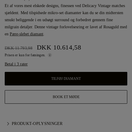
Et af vores mest elskede designs, finessen ved Delicacy Vintage matches
sjældent. Med tilspidsede mikro-set diamanter kan du se din midtersten
smukt beliggende i en udsøgt surround og forbedret gennem fine
milgrain detaljer. Denne vintage forlovelsesring er lavet af Rosaguld med
en
Pære-slebet diamant
.
DKK 10.614,58
DKK 11.793,98
Prisen er kun for fatningen.
Betal i 3 rater
TILFØJ DIAMANT
BOOK ET MØDE
PRODUKT-OPLYSNINGER