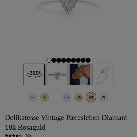
9k
9k
18k
18k
18k
Pt
Delikatesse Vintage Pæresleben Diamant
18k Rosaguld
(36)