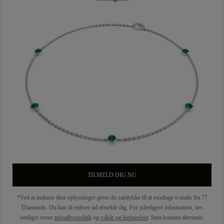
TILMELD DIG NU
*Ved at indtaste dine oplysninger giver du samtykke til at modtage e-mails fra 77
Diamonds. Du kan til enhver tid afmelde dig. For yderligere information, læs
venligst vores
privatlivspolitik
og
vilkår og betingelser
. Intet kontant alternativ.