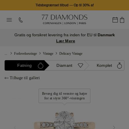
Tidsbegrænset tilbud
—
Op til 30% af
Gratis og forsikret levering fra inden for EU til
Danmark
Lær Mere
...
Forlovelsesringe
Vintage
Delicacy Vintage
Fatning
Diamant
Komplet
Tilbage til galleri
Bevæg dig til venstre og højre
for at styre 360°-visningen