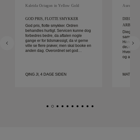
Kaleida Octagon in Yellow Gold
Aurelle in
GOD PRIS, FLOTTE SMYKKER
DIEGO VA
ARBEJDE 
God pris, flotte smykker. Ordren
behandles hurtigt. Servicen kunne dog
Diego var 
forbedres bedre, da aftalen nogle
sammen me
gange er for tidsmæssigt, da vi gerne
Hans serv
ville se flere prøver, men skal booke en
detaljer va
anden dag. Overordnet set god
Hver detal
oplevelse, smykker af god kvalitet.
og alt var 
Konen er glad.
være mere
kan varmt 
leder efte
QING JI, 4 DAGE SIDEN
MATEUSZ 
vielsesrin