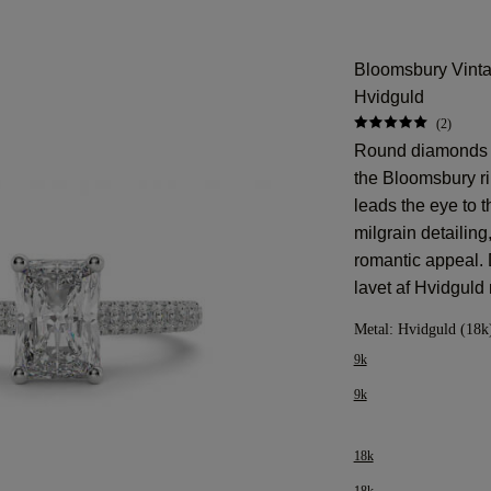
Bloomsbury Vinta
Hvidguld
(2)
Round diamonds ar
the Bloomsbury rin
leads the eye to t
milgrain detailing
romantic appeal. 
lavet af Hvidgul
Metal:
Hvidguld (18k
9k
9k
18k