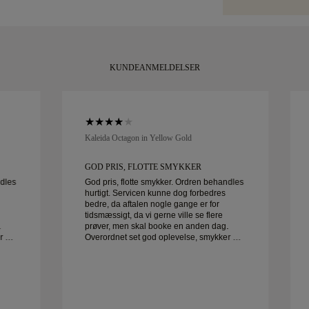
KUNDEANMELDELSER
Kaleida Octagon in Yellow Gold
GOD PRIS, FLOTTE SMYKKER
ndles
God pris, flotte smykker. Ordren behandles
hurtigt. Servicen kunne dog forbedres
bedre, da aftalen nogle gange er for
tidsmæssigt, da vi gerne ville se flere
.
prøver, men skal booke en anden dag.
r af
Overordnet set god oplevelse, smykker af
god kvalitet. Konen er glad.