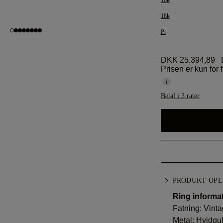
18k
18k
Pt
DKK 25.394,89
Prisen er kun for 
Betal i 3 rater
PRODUKT-OPL
Ring informat
Fatning: Vint
Metal:
Hvidgul