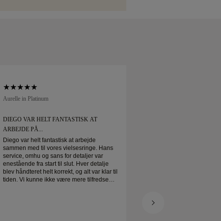
Aurelle in Platinum
Soft Court in Platinum
DIEGO VAR HELT FANTASTISK AT
DIEGO VAR HELT F
ARBEJDE PÅ...
ARBEJDE PÅ...
Diego var helt fantastisk at arbejde
Diego var helt fantas
sammen med til vores vielsesringe. Hans
sammen med til vore
service, omhu og sans for detaljer var
service, omhu og san
enestående fra start til slut. Hver detalje
enestående fra start t
blev håndteret helt korrekt, og alt var klar til
blev håndteret helt ko
tiden. Vi kunne ikke være mere tilfredse
tiden. Vi kunne ikke
med oplevelsen og kan varmt anbefale
med oplevelsen og 
ham til alle, der leder efter smukke,
ham til alle, der led
veludførte vielsesringe.
veludførte vielsesrin