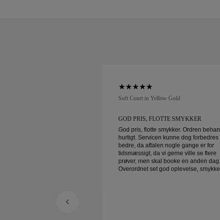
low Gold
Soft Court in Yellow Gold
UNDESERVICE OG
GOD PRIS, FLOTTE SMYKKER
God pris, flotte smykker. Ordren beha
hurtigt. Servicen kunne dog forbedres
service og fantastiske
bedre, da aftalen nogle gange er for
r levering!
tidsmæssigt, da vi gerne ville se flere
prøver, men skal booke en anden dag
Overordnet set god oplevelse, smykke
god kvalitet. Konen er glad.