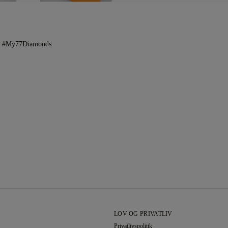
og #My77Diamonds
LOV OG PRIVATLIV
Privatlivspolitik