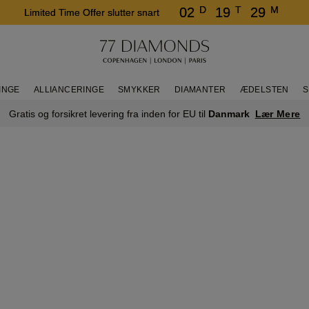
D
T
M
02
19
29
Limited Time Offer slutter snart
INGE
ALLIANCERINGE
SMYKKER
DIAMANTER
ÆDELSTEN
S
Lær Mere
Gratis og forsikret levering fra inden for EU til
Danmark