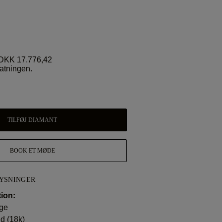
DKK 17.776,42
fatningen.
TILFØJ DIAMANT
BOOK ET MØDE
YSNINGER
ion:
age
d (18k)