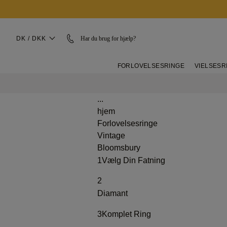
DK / DKK
Har du brug for hjælp?
FORLOVELSESRINGE
VIELSESR
...
hjem
Forlovelsesringe
Vintage
Bloomsbury
1
Vælg Din Fatning
2
Diamant
3
Komplet Ring