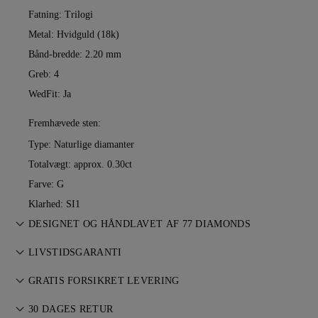
Fatning: Trilogi
Metal:
Hvidguld (18k)
Bånd-bredde: 2.20 mm
Greb: 4
WedFit: Ja
Fremhævede sten:
Type: Naturlige diamanter
Totalvægt: approx. 0.30ct
Farve: G
Klarhed: SI1
DESIGNET OG HÅNDLAVET AF 77 DIAMONDS
Smykkekunst perfektioneret af 77 Diamonds — ét design ad
LIVSTIDSGARANTI
gangen.
Ved køb hos 77 Diamonds får du livstidsgaranti mod
GRATIS FORSIKRET LEVERING
fabrikationsfejl. Nødvendige reparationer udføres uden
Al porto er gratis, uanset hvor du bor. Vi sender din vare
omkostninger. Se
30 DAGES RETUR
vilkår og betingelser
.