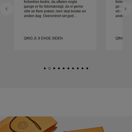
forbedres bedre, da aftalen nogle
forbedres 
gange er for tidsmæssigt, da vi gerne
gange er f
ville se flere prøver, men skal booke en
ville se f
anden dag. Overordnet set god
anden dag. Overordnet se
oplevelse, smykker af god kvalitet.
oplevelse,
Konen er glad.
Konen er 
QING JI, 9 DAGE SIDEN
QING JI,