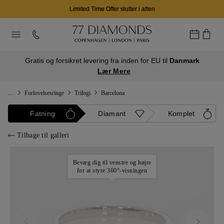
Limited Time Offer slutter i aften
Gratis og forsikret levering fra inden for EU til
Danmark
Lær Mere
...
Forlovelsesringe
Trilogi
Barcelona
Fatning
Diamant
Komplet
Tilbage til galleri
Bevæg dig til venstre og højre
for at styre 360°-visningen