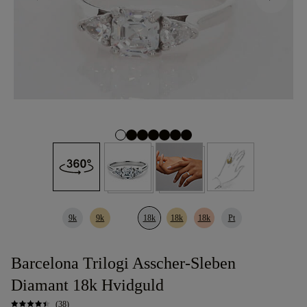
9k
9k
18k
18k
18k
Pt
Barcelona Trilogi Asscher-Sleben
Diamant 18k Hvidguld
(38)