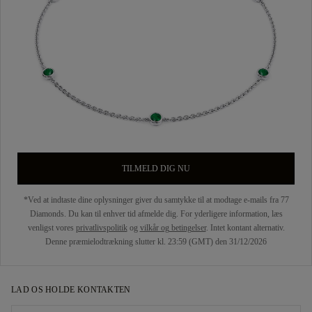
TILMELD DIG NU
*Ved at indtaste dine oplysninger giver du samtykke til at modtage e-mails fra 77
Diamonds. Du kan til enhver tid afmelde dig. For yderligere information, læs
venligst vores
privatlivspolitik
og
vilkår og betingelser
. Intet kontant alternativ.
Denne præmielodtrækning slutter kl. 23:59 (GMT) den 31/12/2026
LAD OS HOLDE KONTAKTEN