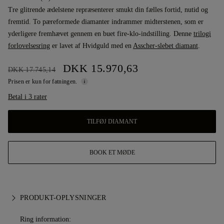
Tre glitrende ædelstene repræsenterer smukt din fælles fortid, nutid og
fremtid. To pæreformede diamanter indrammer midterstenen, som er
yderligere fremhævet gennem en buet fire-klo-indstilling. Denne
trilogi
forlovelsesring
er lavet af Hvidguld med en
Asscher-slebet diamant
.
DKK 15.970,63
DKK 17.745,14
Prisen er kun for fatningen.
Betal i 3 rater
TILFØJ DIAMANT
BOOK ET MØDE
PRODUKT-OPLYSNINGER
Ring information: