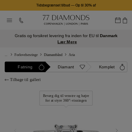
Tidsbegrænset tilbud
—
Op til 30% af
Gratis og forsikret levering fra inden for EU til
Danmark
Lær Mere
...
Forlovelsesringe
Diamantbånd
Aria
Fatning
Diamant
Komplet
Tilbage til galleri
Bevæg dig til venstre og højre
for at styre 360°-visningen