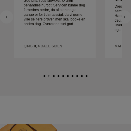
God pris, flotte smykker. Ordren
behandles hurtigt. Servicen kunne dog
Diego var 
forbedres bedre, da aftalen nogle
sammen me
gange er for tidsmæssigt, da vi gerne
Hans serv
ville se flere prøver, men skal booke en
detaljer va
anden dag. Overordnet set god
Hver detal
oplevelse, smykker af god kvalitet.
og alt var 
Konen er glad.
være mere
kan varmt 
leder efte
QING JI, 4 DAGE SIDEN
MATEUSZ 
vielsesrin