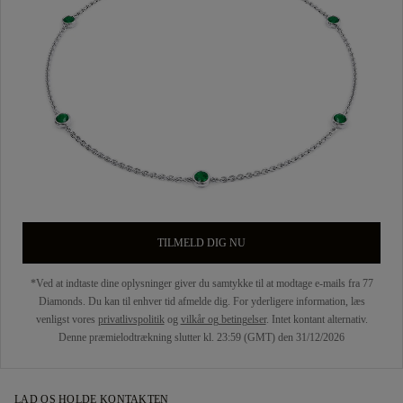
TILMELD DIG NU
*Ved at indtaste dine oplysninger giver du samtykke til at modtage e-mails fra 77
Diamonds. Du kan til enhver tid afmelde dig. For yderligere information, læs
venligst vores
privatlivspolitik
og
vilkår og betingelser
. Intet kontant alternativ.
Denne præmielodtrækning slutter kl. 23:59 (GMT) den 31/12/2026
LAD OS HOLDE KONTAKTEN