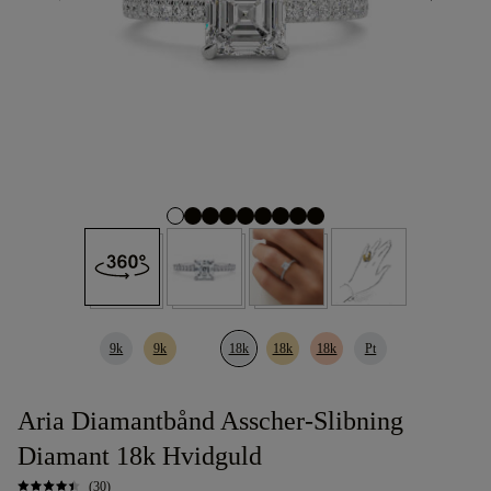
9k
9k
18k
18k
18k
Pt
Aria Diamantbånd Asscher-Slibning
Diamant 18k Hvidguld
(30)