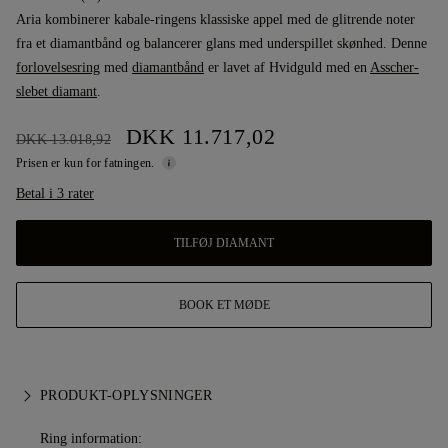
Aria kombinerer kabale-ringens klassiske appel med de glitrende noter
fra et diamantbånd og balancerer glans med underspillet skønhed. Denne
forlovelsesring
med
diamantbånd
er lavet af Hvidguld med en
Asscher-
slebet diamant
.
DKK 11.717,02
DKK 13.018,92
Prisen er kun for fatningen.
Betal i 3 rater
TILFØJ DIAMANT
BOOK ET MØDE
PRODUKT-OPLYSNINGER
Ring information: