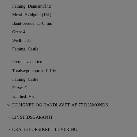
Fatning: Diamantbånd
Metal:
Hvidguld (18k)
Bånd-bredde: 1.70 mm
Greb: 4
WedFit: Ja
Fatning: Castle
Fremhævede sten:
Totalvægt: approx. 0.19ct
Fatning: Castle
Farve: G
Klarhed: VS
DESIGNET OG HÅNDLAVET AF 77 DIAMONDS
Smykkekunst perfektioneret af 77 Diamonds — ét design ad
LIVSTIDSGARANTI
gangen.
Ved køb hos 77 Diamonds får du livstidsgaranti mod
GRATIS FORSIKRET LEVERING
fabrikationsfejl. Nødvendige reparationer udføres uden