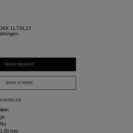
DKK 11.739,23
fatningen.
TILFØJ DIAMANT
BOOK ET MØDE
YSNINGER
ion:
age
8k)
 1.80 mm