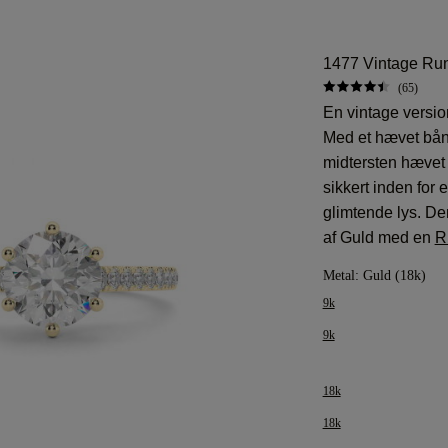
1477 Vintage Run
(65)
En vintage versio
Med et hævet bån
midtersten hævet 
sikkert inden for e
glimtende lys. De
af Guld med en
R
Metal:
Guld (18k)
9k
9k
18k
18k