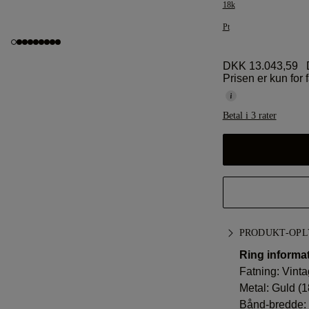
18k
Pt
DKK 13.043,59
Prisen er kun for 
Betal i 3 rater
PRODUKT-OPL
Ring informat
Fatning: Vint
Metal:
Guld (1
Bånd-bredde: