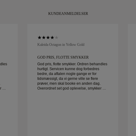
KUNDEANMELDELSER
Kaleida Octagon in Yellow Gold
GOD PRIS, FLOTTE SMYKKER
ndles
God pris, flotte smykker. Ordren behandles
hurtigt. Servicen kunne dog forbedres
bedre, da aftalen nogle gange er for
tidsmæssigt, da vi gerne ville se flere
.
prøver, men skal booke en anden dag.
r af
Overordnet set god oplevelse, smykker af
god kvalitet. Konen er glad.