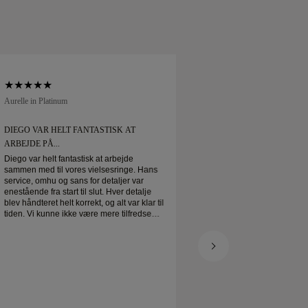
Aurelle in Platinum
Soft Court in Platinum
DIEGO VAR HELT FANTASTISK AT
DIEGO VAR HELT F
ARBEJDE PÅ...
ARBEJDE PÅ...
Diego var helt fantastisk at arbejde
Diego var helt fantas
sammen med til vores vielsesringe. Hans
sammen med til vore
service, omhu og sans for detaljer var
service, omhu og san
enestående fra start til slut. Hver detalje
enestående fra start t
blev håndteret helt korrekt, og alt var klar til
blev håndteret helt ko
tiden. Vi kunne ikke være mere tilfredse
tiden. Vi kunne ikke
med oplevelsen og kan varmt anbefale
med oplevelsen og 
ham til alle, der leder efter smukke,
ham til alle, der led
veludførte vielsesringe.
veludførte vielsesrin