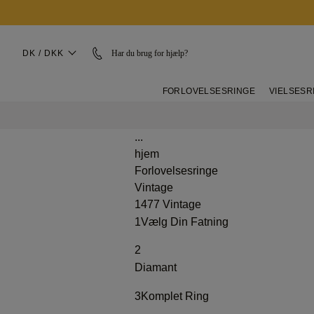
DK / DKK
Har du brug for hjælp?
FORLOVELSESRINGE
VIELSESR
...
hjem
Forlovelsesringe
Vintage
1477 Vintage
1
Vælg Din Fatning
2
Diamant
3
Komplet Ring