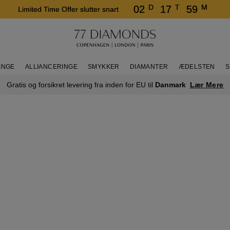
D
T
M
02
17
59
Limited Time Offer slutter snart
INGE
ALLIANCERINGE
SMYKKER
DIAMANTER
ÆDELSTEN
S
Lær Mere
Gratis og forsikret levering fra inden for EU til
Danmark