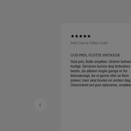
low Gold
Soft Court in Yellow Gold
UNDESERVICE OG
GOD PRIS, FLOTTE SMYKKER
God pris, flotte smykker. Ordren beha
hurtigt. Servicen kunne dog forbedres
service og fantastiske
bedre, da aftalen nogle gange er for
r levering!
tidsmæssigt, da vi gerne ville se flere
prøver, men skal booke en anden dag
Overordnet set god oplevelse, smykke
god kvalitet. Konen er glad.