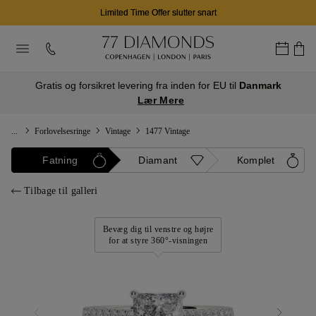
Limited Time Offer slutter snart
Gratis og forsikret levering fra inden for EU til
Danmark
Lær Mere
...
Forlovelsesringe
Vintage
1477 Vintage
Fatning
Diamant
Komplet
Tilbage til galleri
Bevæg dig til venstre og højre
for at styre 360°-visningen