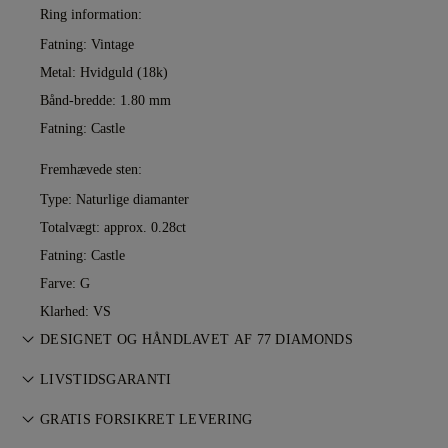
Ring information:
Fatning: Vintage
Metal:
Hvidguld (18k)
Bånd-bredde: 1.80 mm
Fatning: Castle
Fremhævede sten:
Type: Naturlige diamanter
Totalvægt: approx. 0.28ct
Fatning: Castle
Farve: G
Klarhed: VS
DESIGNET OG HÅNDLAVET AF 77 DIAMONDS
Smykkekunst perfektioneret af 77 Diamonds — ét design ad
LIVSTIDSGARANTI
gangen.
Ved køb hos 77 Diamonds får du livstidsgaranti mod
GRATIS FORSIKRET LEVERING
fabrikationsfejl. Nødvendige reparationer udføres uden