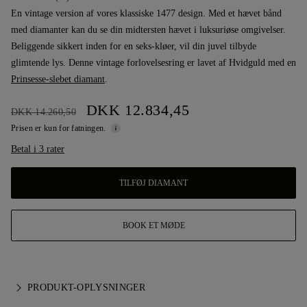
En vintage version af vores klassiske 1477 design. Med et hævet bånd
med diamanter kan du se din midtersten hævet i luksuriøse omgivelser.
Beliggende sikkert inden for en seks-kløer, vil din juvel tilbyde
glimtende lys. Denne vintage forlovelsesring er lavet af Hvidguld med en
Prinsesse-slebet diamant
.
DKK 12.834,45
DKK 14.260,50
Prisen er kun for fatningen.
Betal i 3 rater
TILFØJ DIAMANT
BOOK ET MØDE
PRODUKT-OPLYSNINGER