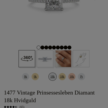
9k
9k
18k
18k
18k
Pt
1477 Vintage Prinsessesleben Diamant
18k Hvidguld
(65)