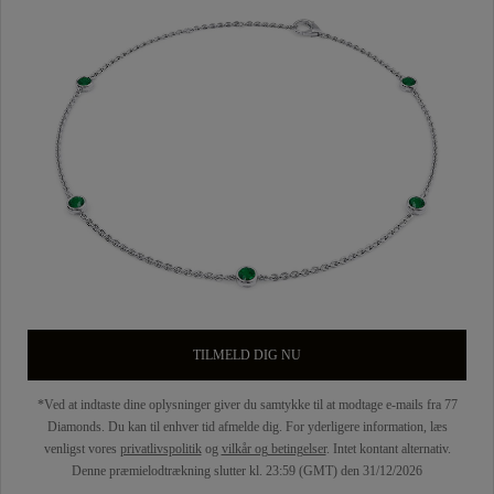
TILMELD DIG NU
*Ved at indtaste dine oplysninger giver du samtykke til at modtage e-mails fra 77
Diamonds. Du kan til enhver tid afmelde dig. For yderligere information, læs
venligst vores
privatlivspolitik
og
vilkår og betingelser
. Intet kontant alternativ.
Denne præmielodtrækning slutter kl. 23:59 (GMT) den 31/12/2026