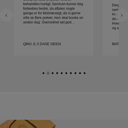
behandles hurtigt. Servicen kunne dog
Diego var 
forbedres bedre, da aftalen nogle
sammen me
gange er for tidsmæssigt, da vi gerne
Hans serv
ville se flere prøver, men skal booke en
detaljer va
anden dag. Overordnet set god
Hver detal
oplevelse, smykker af god kvalitet.
og alt var 
Konen er glad.
være mere
kan varmt 
leder efte
QING JI, 5 DAGE SIDEN
MATEUSZ
vielsesrin