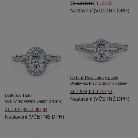
Z
€ 1.318,11
€ 1.186,30
Nastavení (VČETNĚ DPH)
Oxford Diamantový pásek
Oválný řez Platina Snubní prsteny
Z
€ 1.996,12
€ 1.796,51
Battersea Halo
Nastavení (VČETNĚ DPH)
Oválný řez Platina Snubní prsteny
Z
€ 2.646,49
€ 2.381,84
Nastavení (VČETNĚ DPH)