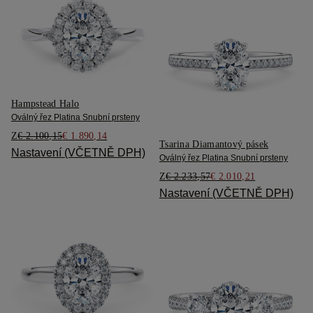
Hampstead Halo
Oválný řez Platina Snubní prsteny
Z
€ 2.100,15
€ 1.890,14
Tsarina Diamantový pásek
Nastavení (VČETNĚ DPH)
Oválný řez Platina Snubní prsteny
Z
€ 2.233,57
€ 2.010,21
Nastavení (VČETNĚ DPH)