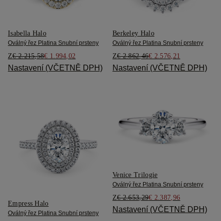
Isabella Halo
Berkeley Halo
Oválný řez Platina Snubní prsteny
Oválný řez Platina Snubní prsteny
Z
€ 2.215,58
€ 1.994,02
Z
€ 2.862,46
€ 2.576,21
Nastavení (VČETNĚ DPH)
Nastavení (VČETNĚ DPH)
Venice Trilogie
Oválný řez Platina Snubní prsteny
Z
€ 2.653,29
€ 2.387,96
Empress Halo
Nastavení (VČETNĚ DPH)
Oválný řez Platina Snubní prsteny