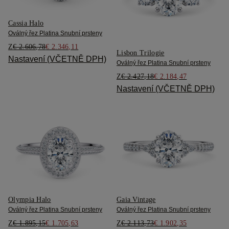
Cassia Halo
Oválný řez Platina Snubní prsteny
Z
€ 2.606,78
€ 2.346,11
Lisbon Trilogie
Nastavení (VČETNĚ DPH)
Oválný řez Platina Snubní prsteny
Z
€ 2.427,18
€ 2.184,47
Nastavení (VČETNĚ DPH)
Olympia Halo
Gaia Vintage
Oválný řez Platina Snubní prsteny
Oválný řez Platina Snubní prsteny
Z
€ 1.895,15
€ 1.705,63
Z
€ 2.113,73
€ 1.902,35