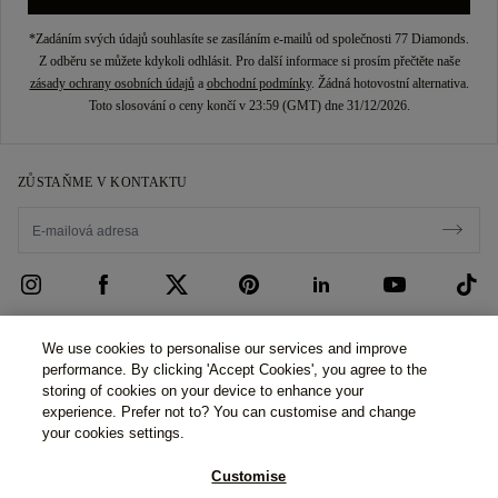
*Zadáním svých údajů souhlasíte se zasíláním e-mailů od společnosti 77 Diamonds.
Z odběru se můžete kdykoli odhlásit. Pro další informace si prosím přečtěte naše
zásady ochrany osobních údajů
a
obchodní podmínky
. Žádná hotovostní alternativa.
Toto slosování o ceny končí v 23:59 (GMT) dne 31/12/2026.
ZŮSTAŇME V KONTAKTU
PÉČE O ZÁKAZNÍKY
We use cookies to personalise our services and improve
performance. By clicking 'Accept Cookies', you agree to the
Kontaktujte nás
O NÁS
storing of cookies on your device to enhance your
experience. Prefer not to? You can customise and change
Rezervovat schůzku
Náš Příběh
PRÁVNÍ ZÁLEŽITOSTI A OCHRANA OSOBNÍCH ÚDAJŮ
your cookies settings.
Nejčastější dotazy
Naše Výstavní Prostory
Zásady ochrany osobních údajů
Customise
Dodání a vrácení zboží
Naše Sliby
Zásady používání souborů cookie