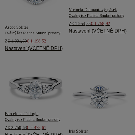
Victoria Diamantový pásek
Oválný řez Platina Snubní prsteny
Z
€ 1.954,35
€ 1.758,92
Ascot Solitér
Nastavení (VČETNĚ DPH)
Oválný řez Platina Snubní prsteny
Z
€ 1.331,69
€ 1.198,52
Nastavení (VČETNĚ DPH)
Barcelona Trilogie
Oválný řez Platina Snubní prsteny
Z
€ 2.750,68
€ 2.475,61
Iris Solitér
Nastavení (VČETNĚ DPH)