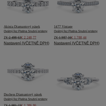
Akinia Diamantový pásek
1477 Vintage
Oválný řez Platina Snubní prsteny
Oválný řez Platina Snubní prsteny
Z
€ 2.498,63
€ 2.248,77
Z
€ 1.987,16
€ 1.788,44
Nastavení (VČETNĚ DPH)
Nastavení (VČETNĚ DPH)
Duchess Diamantový pásek
Oválný řez Platina Snubní prsteny
Z
€ 1.981,23
€ 1.386,86