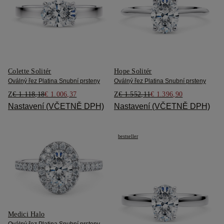
Colette Solitér
Hope Solitér
Oválný řez Platina Snubní prsteny
Oválný řez Platina Snubní prsteny
Z
€ 1.118,18
€ 1.006,37
Z
€ 1.552,11
€ 1.396,90
Nastavení (VČETNĚ DPH)
Nastavení (VČETNĚ DPH)
bestseller
Medici Halo