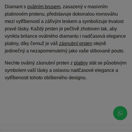
Diamant s
oválním brusem
, zasazený v masivním
platinovém prstenu, představuje dokonalou rovnováhu
mezi vytříbeností a zářivým leskem a symbolizuje trvalost
pravé lásky. Každý prsten je pečlivě zhotoven tak, aby
vynikla brilance oválného diamantu i nadčasová elegance
platiny, díky čemuž je váš
zásnubní prsten
stejně
jedinečný a nezapomenutelný jako vaše slibované pouto.
Nechte oválný zásnubní prsten z
platiny
stát se působivým
symbolem vaší lásky a oslavou nadčasové elegance a
vytříbenosti tohoto oblíbeného designu.