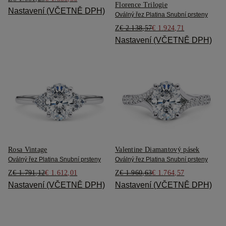
Florence Trilogie
Nastavení (VČETNĚ DPH)
Oválný řez Platina Snubní prsteny
Z
€ 2.138,57
€ 1.924,71
Nastavení (VČETNĚ DPH)
Rosa Vintage
Valentine Diamantový pásek
Oválný řez Platina Snubní prsteny
Oválný řez Platina Snubní prsteny
Z
€ 1.791,12
€ 1.612,01
Z
€ 1.960,63
€ 1.764,57
Nastavení (VČETNĚ DPH)
Nastavení (VČETNĚ DPH)