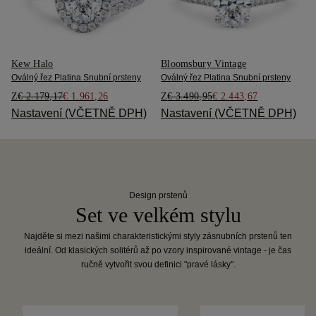
Kew Halo
Bloomsbury Vintage
Oválný řez Platina Snubní prsteny
Oválný řez Platina Snubní prsteny
Z
€ 2.179,17
€ 1.961,26
Z
€ 3.490,95
€ 2.443,67
Nastavení (VČETNĚ DPH)
Nastavení (VČETNĚ DPH)
Design prstenů
Set ve velkém stylu
Najděte si mezi našimi charakteristickými styly zásnubních prstenů ten
ideální. Od klasických solitérů až po vzory inspirované vintage - je čas
ručně vytvořit svou definici "pravé lásky".