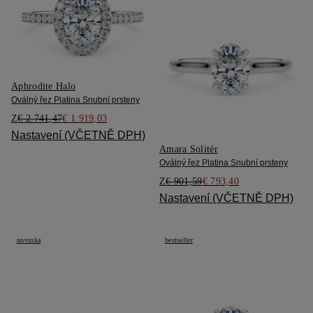
Aphrodite Halo
Oválný řez Platina Snubní prsteny
Z
€ 2.741,47
€ 1.919,03
Nastavení (VČETNĚ DPH)
Amara Solitér
Oválný řez Platina Snubní prsteny
Z
€ 901,59
€ 793,40
Nastavení (VČETNĚ DPH)
novinka
bestseller