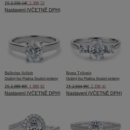
Z
€ 2.556,14
€ 2.300,53
Nastavení (VČETNĚ DPH)
Ballerina Solitér
Roma Trilogie
Oválný řez Platina Snubní prsteny
Oválný řez Platina Snubní prsteny
Z
€ 2.089,80
€ 1.880,82
Z
€ 2.664,90
€ 2.398,41
Nastavení (VČETNĚ DPH)
Nastavení (VČETNĚ DPH)