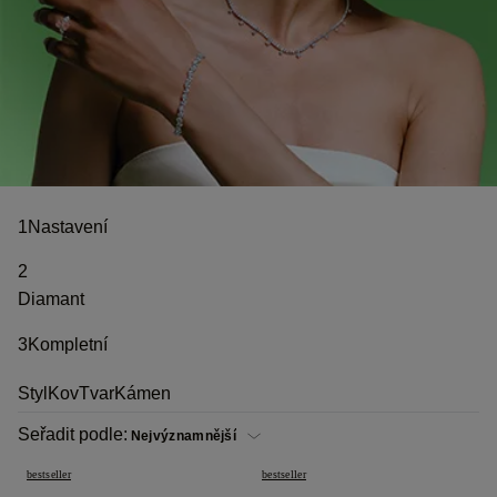
1
Nastavení
2
Diamant
3
Kompletní
Styl
Kov
Tvar
Kámen
Seřadit podle:
bestseller
bestseller