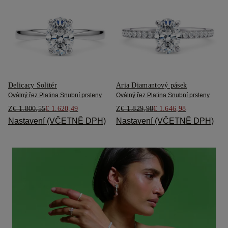
Delicacy Solitér
Aria Diamantový pásek
Oválný řez Platina Snubní prsteny
Oválný řez Platina Snubní prsteny
Z
€ 1.800,55
€ 1.620,49
Z
€ 1.829,98
€ 1.646,98
Nastavení (VČETNĚ DPH)
Nastavení (VČETNĚ DPH)