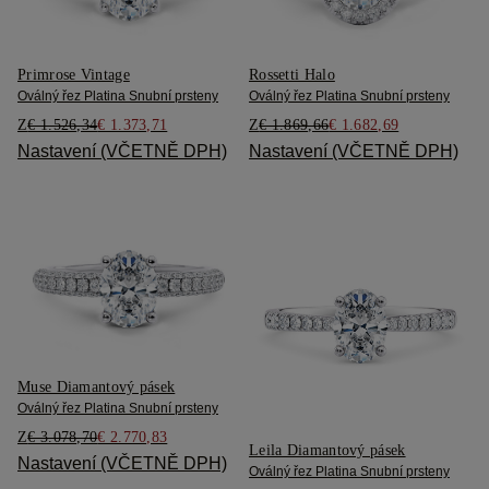
Primrose Vintage
Rossetti Halo
Oválný řez Platina Snubní prsteny
Oválný řez Platina Snubní prsteny
Z
€ 1.526,34
€ 1.373,71
Z
€ 1.869,66
€ 1.682,69
Nastavení (VČETNĚ DPH)
Nastavení (VČETNĚ DPH)
Muse Diamantový pásek
Oválný řez Platina Snubní prsteny
Z
€ 3.078,70
€ 2.770,83
Leila Diamantový pásek
Nastavení (VČETNĚ DPH)
Oválný řez Platina Snubní prsteny