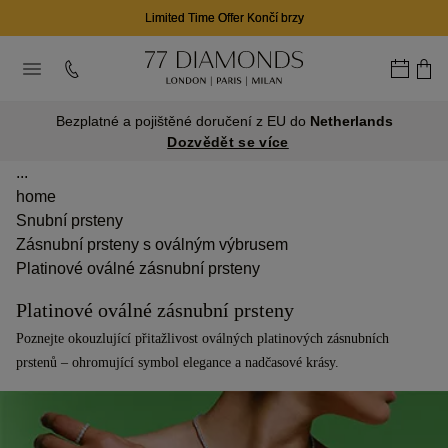
02
20
23
D
H
M
Bezplatné a pojištěné doručení z EU do
Netherlands
Dozvědět se více
...
home
Snubní prsteny
Zásnubní prsteny s oválným výbrusem
Platinové oválné zásnubní prsteny
Platinové oválné zásnubní prsteny
Poznejte okouzlující přitažlivost oválných platinových zásnubních
prstenů – ohromující symbol elegance a nadčasové krásy.