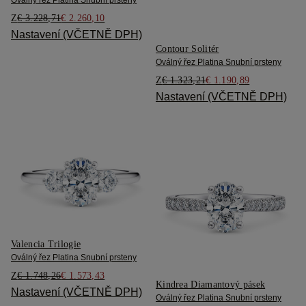
Oválný řez Platina Snubní prsteny
Z
€ 3.228,71
€ 2.260,10
Nastavení (VČETNĚ DPH)
Contour Solitér
Oválný řez Platina Snubní prsteny
Z
€ 1.323,21
€ 1.190,89
Nastavení (VČETNĚ DPH)
Valencia Trilogie
Oválný řez Platina Snubní prsteny
Z
€ 1.748,26
€ 1.573,43
Kindrea Diamantový pásek
Nastavení (VČETNĚ DPH)
Oválný řez Platina Snubní prsteny