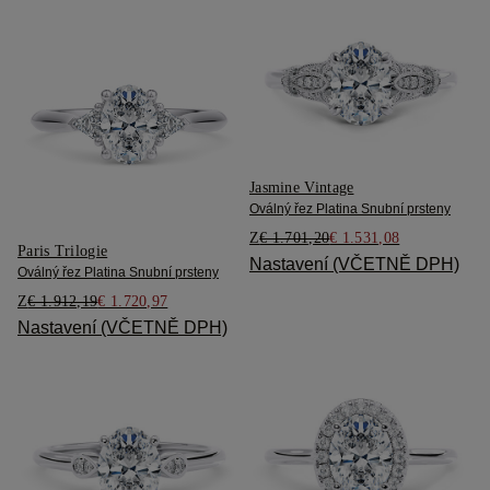
Jasmine Vintage
Oválný řez Platina Snubní prsteny
Z
€ 1.701,20
€ 1.531,08
Paris Trilogie
Nastavení (VČETNĚ DPH)
Oválný řez Platina Snubní prsteny
Z
€ 1.912,19
€ 1.720,97
Nastavení (VČETNĚ DPH)