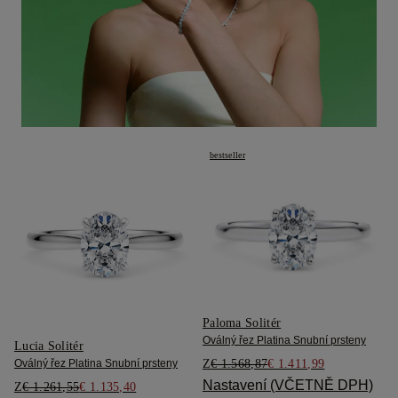
bestseller
Paloma Solitér
Oválný řez Platina Snubní prsteny
Lucia Solitér
Z
€ 1.568,87
€ 1.411,99
Oválný řez Platina Snubní prsteny
Nastavení (VČETNĚ DPH)
Z
€ 1.261,55
€ 1.135,40